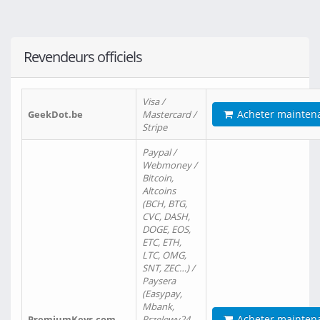
Revendeurs officiels
Visa /
Acheter mainten
GeekDot.be
Mastercard /
Stripe
Paypal /
Webmoney /
Bitcoin,
Altcoins
(BCH, BTG,
CVC, DASH,
DOGE, EOS,
ETC, ETH,
LTC, OMG,
SNT, ZEC…) /
Paysera
(Easypay,
Mbank,
Acheter mainten
PremiumKeys.com
Przelewy24,