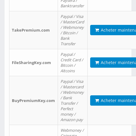
Paysera /
Banktransfer
Paypal / Visa
/ MasterCard
/ Webmoney
Acheter mainten
TakePremium.com
/ Bitcoin /
Bank
Transfer
Paypal /
Credit Card /
Acheter mainten
FileSharingKey.com
Bitcoin /
Altcoins
Paypal / Visa
/ Mastercard
/ Webmoney
/ Bank
Acheter mainten
BuyPremiumKey.com
Transfer /
Perfect
money /
Amazon pay
Webmoney /
Coingate