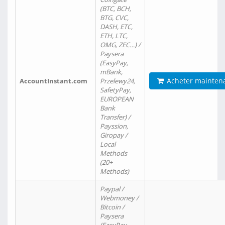
(BTC, BCH,
BTG, CVC,
DASH, ETC,
ETH, LTC,
OMG, ZEC…) /
Paysera
(EasyPay,
mBank,
Acheter mainten
AccountInstant.com
Przelewy24,
SafetyPay,
EUROPEAN
Bank
Transfer) /
Payssion,
Giropay /
Local
Methods
(20+
Methods)
Paypal /
Webmoney /
Bitcoin /
Paysera