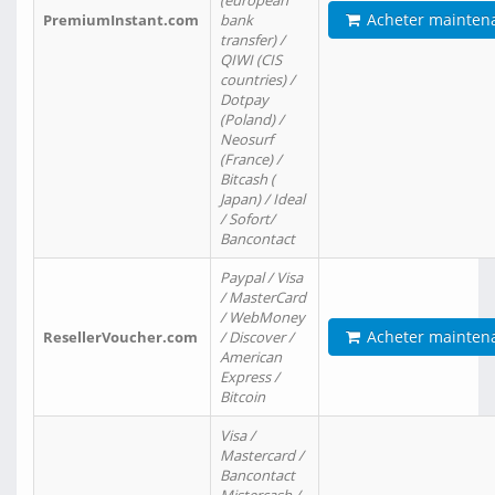
(european
Acheter mainten
PremiumInstant.com
bank
transfer) /
QIWI (CIS
countries) /
Dotpay
(Poland) /
Neosurf
(France) /
Bitcash (
Japan) / Ideal
/ Sofort/
Bancontact
Paypal / Visa
/ MasterCard
/ WebMoney
Acheter mainten
ResellerVoucher.com
/ Discover /
American
Express /
Bitcoin
Visa /
Mastercard /
Bancontact