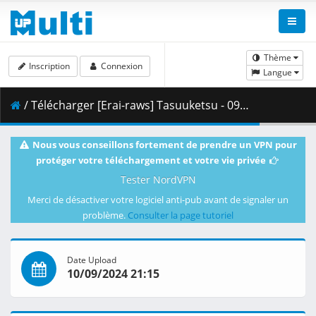
Thème
Inscription
Connexion
Langue
/ Télécharger [Erai-raws] Tasuuketsu - 09 [720p][Multiple Subtitle][DDF322D0].mkv.002 ( 342.51 MB )
Nous vous conseillons fortement de prendre un VPN pour
protéger votre téléchargement et votre vie privée
Tester NordVPN
Merci de désactiver votre logiciel anti-pub avant de signaler un
problème.
Consulter la page tutoriel
Date Upload
10/09/2024 21:15