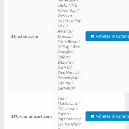
Mistercash /
iDEAL / ING
Home' Pay /
Western
Union / InPay
/ JCB /
American
Acheter mainten
24instant.com
Express /
Carte Bleue /
OKPay / Wire
Transfer /
Sofort /
BitCoins /
Cash U /
WebMoney /
Przelewy24 /
DaoPay /
Cash4WM
Visa /
Mastercard /
CCAvenue /
Paytm /
Acheter mainten
247premiumcart.com
PayUMoney /
UPi Transfer /