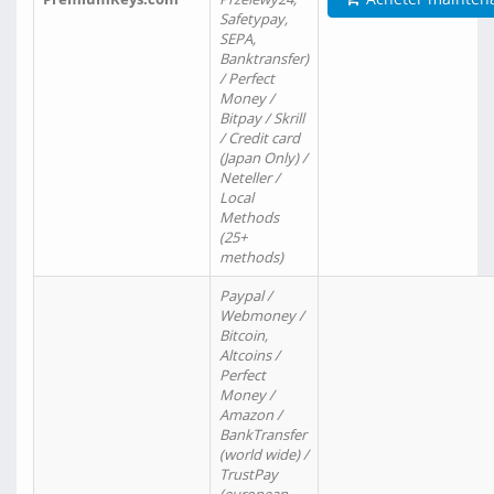
Safetypay,
SEPA,
Banktransfer)
/ Perfect
Money /
Bitpay / Skrill
/ Credit card
(Japan Only) /
Neteller /
Local
Methods
(25+
methods)
Paypal /
Webmoney /
Bitcoin,
Altcoins /
Perfect
Money /
Amazon /
BankTransfer
(world wide) /
TrustPay