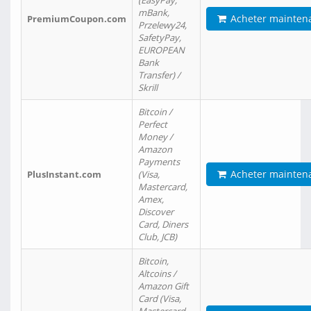
(EasyPay,
mBank,
Acheter mainten
PremiumCoupon.com
Przelewy24,
SafetyPay,
EUROPEAN
Bank
Transfer) /
Skrill
Bitcoin /
Perfect
Money /
Amazon
Payments
Acheter mainten
PlusInstant.com
(Visa,
Mastercard,
Amex,
Discover
Card, Diners
Club, JCB)
Bitcoin,
Altcoins /
Amazon Gift
Card (Visa,