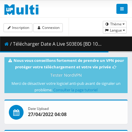
Thème
Inscription
Connexion
Langue
/ Télécharger Date A Live S03E06 [BD 1080p HEVC 10bit FLAC] [Dual-Audio].mkv.002 ( 387.87 MB )
Nous vous conseillons fortement de prendre un VPN pour
protéger votre téléchargement et votre vie privée
Tester NordVPN
Merci de désactiver votre logiciel anti-pub avant de signaler un
problème.
Consulter la page tutoriel
Date Upload
27/04/2022 04:08