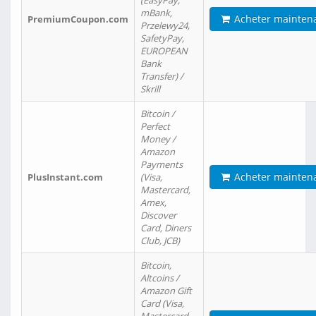
(EasyPay,
mBank,
Acheter mainten
PremiumCoupon.com
Przelewy24,
SafetyPay,
EUROPEAN
Bank
Transfer) /
Skrill
Bitcoin /
Perfect
Money /
Amazon
Payments
Acheter mainten
PlusInstant.com
(Visa,
Mastercard,
Amex,
Discover
Card, Diners
Club, JCB)
Bitcoin,
Altcoins /
Amazon Gift
Card (Visa,