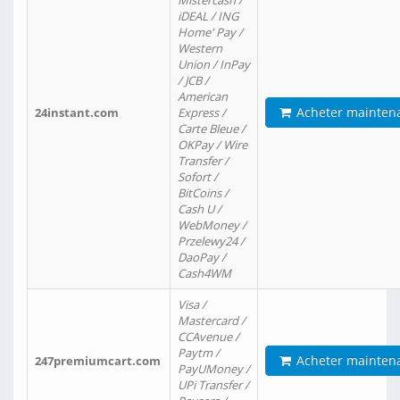
Mistercash /
iDEAL / ING
Home' Pay /
Western
Union / InPay
/ JCB /
American
Acheter mainten
24instant.com
Express /
Carte Bleue /
OKPay / Wire
Transfer /
Sofort /
BitCoins /
Cash U /
WebMoney /
Przelewy24 /
DaoPay /
Cash4WM
Visa /
Mastercard /
CCAvenue /
Paytm /
Acheter mainten
247premiumcart.com
PayUMoney /
UPi Transfer /