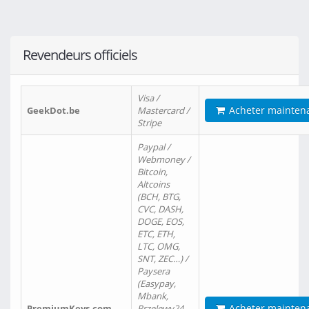
Revendeurs officiels
Visa /
Acheter mainten
GeekDot.be
Mastercard /
Stripe
Paypal /
Webmoney /
Bitcoin,
Altcoins
(BCH, BTG,
CVC, DASH,
DOGE, EOS,
ETC, ETH,
LTC, OMG,
SNT, ZEC…) /
Paysera
(Easypay,
Mbank,
Acheter mainten
PremiumKeys.com
Przelewy24,