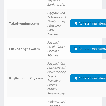
Paysera /
Banktransfer
Paypal / Visa
/ MasterCard
/ Webmoney
Acheter mainten
TakePremium.com
/ Bitcoin /
Bank
Transfer
Paypal /
Credit Card /
Acheter mainten
FileSharingKey.com
Bitcoin /
Altcoins
Paypal / Visa
/ Mastercard
/ Webmoney
/ Bank
Acheter mainten
BuyPremiumKey.com
Transfer /
Perfect
money /
Amazon pay
Webmoney /
Coingate