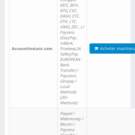
(BTC, BCH,
BTG, CVC,
DASH, ETC,
ETH, LTC,
OMG, ZEC…) /
Paysera
(EasyPay,
mBank,
Acheter mainten
AccountInstant.com
Przelewy24,
SafetyPay,
EUROPEAN
Bank
Transfer) /
Payssion,
Giropay /
Local
Methods
(20+
Methods)
Paypal /
Webmoney /
Bitcoin /
Paysera