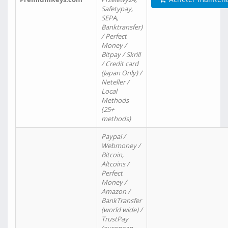
Safetypay,
SEPA,
Banktransfer)
/ Perfect
Money /
Bitpay / Skrill
/ Credit card
(Japan Only) /
Neteller /
Local
Methods
(25+
methods)
Paypal /
Webmoney /
Bitcoin,
Altcoins /
Perfect
Money /
Amazon /
BankTransfer
(world wide) /
TrustPay