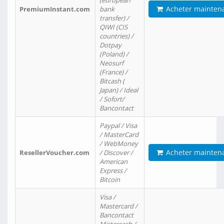
(european
Acheter mainten
PremiumInstant.com
bank
transfer) /
QIWI (CIS
countries) /
Dotpay
(Poland) /
Neosurf
(France) /
Bitcash (
Japan) / Ideal
/ Sofort/
Bancontact
Paypal / Visa
/ MasterCard
/ WebMoney
Acheter mainten
ResellerVoucher.com
/ Discover /
American
Express /
Bitcoin
Visa /
Mastercard /
Bancontact