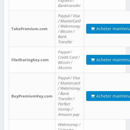
Paysera /
Banktransfer
Paypal / Visa
/ MasterCard
/ Webmoney
Acheter mainten
TakePremium.com
/ Bitcoin /
Bank
Transfer
Paypal /
Credit Card /
Acheter mainten
FileSharingKey.com
Bitcoin /
Altcoins
Paypal / Visa
/ Mastercard
/ Webmoney
/ Bank
Acheter mainten
BuyPremiumKey.com
Transfer /
Perfect
money /
Amazon pay
Webmoney /
Coingate