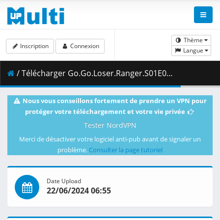
Thème
Inscription
Connexion
Langue
/ Télécharger Go.Go.Loser.Ranger.S01E08.Shout.Out.Loud.Cadets.1080p.DSNP.WEB-DL.AAC2.0.H.264.mkv.003 ( 353.16 MB )
Nous vous conseillons fortement de prendre un VPN pour
protéger votre téléchargement et votre vie privée
Tester NordVPN
Merci de désactiver votre logiciel anti-pub avant de signaler un
problème.
Consulter la page tutoriel
Date Upload
22/06/2024 06:55