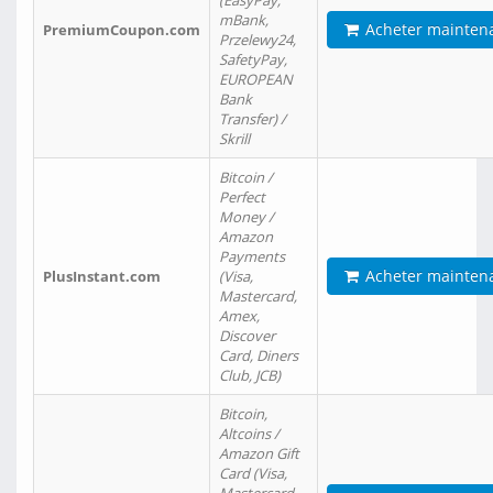
(EasyPay,
mBank,
Acheter mainten
PremiumCoupon.com
Przelewy24,
SafetyPay,
EUROPEAN
Bank
Transfer) /
Skrill
Bitcoin /
Perfect
Money /
Amazon
Payments
Acheter mainten
PlusInstant.com
(Visa,
Mastercard,
Amex,
Discover
Card, Diners
Club, JCB)
Bitcoin,
Altcoins /
Amazon Gift
Card (Visa,