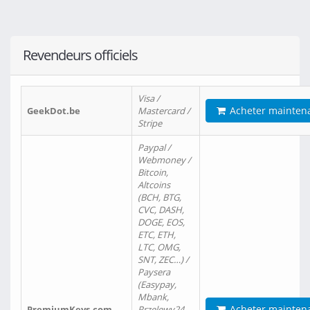
Revendeurs officiels
Visa /
Acheter mainten
GeekDot.be
Mastercard /
Stripe
Paypal /
Webmoney /
Bitcoin,
Altcoins
(BCH, BTG,
CVC, DASH,
DOGE, EOS,
ETC, ETH,
LTC, OMG,
SNT, ZEC…) /
Paysera
(Easypay,
Mbank,
Acheter mainten
PremiumKeys.com
Przelewy24,