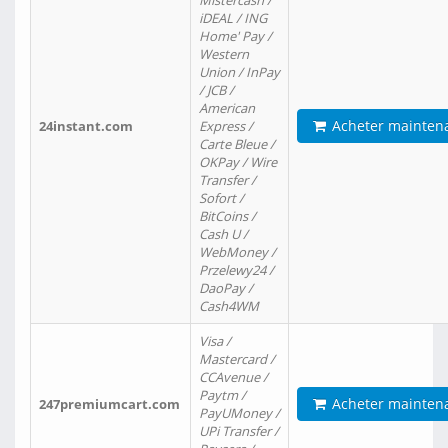
Mistercash /
iDEAL / ING
Home' Pay /
Western
Union / InPay
/ JCB /
American
Acheter mainten
24instant.com
Express /
Carte Bleue /
OKPay / Wire
Transfer /
Sofort /
BitCoins /
Cash U /
WebMoney /
Przelewy24 /
DaoPay /
Cash4WM
Visa /
Mastercard /
CCAvenue /
Paytm /
Acheter mainten
247premiumcart.com
PayUMoney /
UPi Transfer /