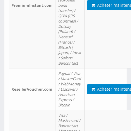
(european
Acheter mainten
PremiumInstant.com
bank
transfer) /
QIWI (CIS
countries) /
Dotpay
(Poland) /
Neosurf
(France) /
Bitcash (
Japan) / Ideal
/ Sofort/
Bancontact
Paypal / Visa
/ MasterCard
/ WebMoney
Acheter mainten
ResellerVoucher.com
/ Discover /
American
Express /
Bitcoin
Visa /
Mastercard /
Bancontact