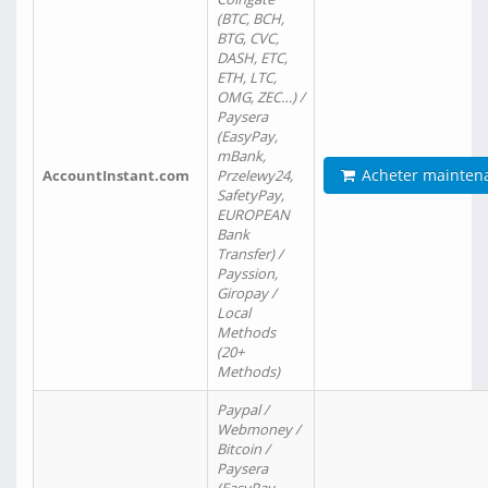
(BTC, BCH,
BTG, CVC,
DASH, ETC,
ETH, LTC,
OMG, ZEC…) /
Paysera
(EasyPay,
mBank,
Acheter mainten
AccountInstant.com
Przelewy24,
SafetyPay,
EUROPEAN
Bank
Transfer) /
Payssion,
Giropay /
Local
Methods
(20+
Methods)
Paypal /
Webmoney /
Bitcoin /
Paysera