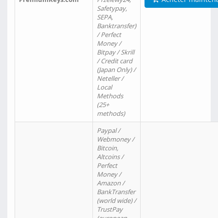
Safetypay,
SEPA,
Banktransfer)
/ Perfect
Money /
Bitpay / Skrill
/ Credit card
(Japan Only) /
Neteller /
Local
Methods
(25+
methods)
Paypal /
Webmoney /
Bitcoin,
Altcoins /
Perfect
Money /
Amazon /
BankTransfer
(world wide) /
TrustPay