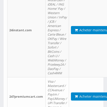
Mistercash /
iDEAL / ING
Home' Pay /
Western
Union / InPay
/ JCB /
American
Acheter mainten
24instant.com
Express /
Carte Bleue /
OKPay / Wire
Transfer /
Sofort /
BitCoins /
Cash U /
WebMoney /
Przelewy24 /
DaoPay /
Cash4WM
Visa /
Mastercard /
CCAvenue /
Paytm /
Acheter mainten
247premiumcart.com
PayUMoney /
UPi Transfer /