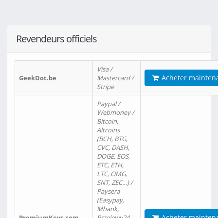
Revendeurs officiels
Visa /
Acheter mainten
GeekDot.be
Mastercard /
Stripe
Paypal /
Webmoney /
Bitcoin,
Altcoins
(BCH, BTG,
CVC, DASH,
DOGE, EOS,
ETC, ETH,
LTC, OMG,
SNT, ZEC…) /
Paysera
(Easypay,
Mbank,
Acheter mainten
PremiumKeys.com
Przelewy24,