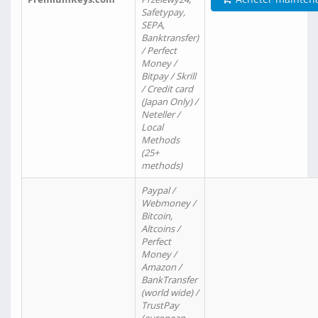
Safetypay,
SEPA,
Banktransfer)
/ Perfect
Money /
Bitpay / Skrill
/ Credit card
(Japan Only) /
Neteller /
Local
Methods
(25+
methods)
Paypal /
Webmoney /
Bitcoin,
Altcoins /
Perfect
Money /
Amazon /
BankTransfer
(world wide) /
TrustPay