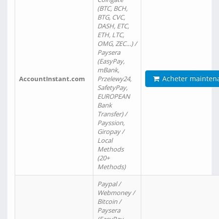
(BTC, BCH,
BTG, CVC,
DASH, ETC,
ETH, LTC,
OMG, ZEC…) /
Paysera
(EasyPay,
mBank,
Acheter mainten
AccountInstant.com
Przelewy24,
SafetyPay,
EUROPEAN
Bank
Transfer) /
Payssion,
Giropay /
Local
Methods
(20+
Methods)
Paypal /
Webmoney /
Bitcoin /
Paysera