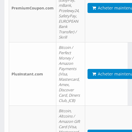
(EasyPay,
mBank,
Acheter mainten
PremiumCoupon.com
Przelewy24,
SafetyPay,
EUROPEAN
Bank
Transfer) /
Skrill
Bitcoin /
Perfect
Money /
Amazon
Payments
Acheter mainten
PlusInstant.com
(Visa,
Mastercard,
Amex,
Discover
Card, Diners
Club, JCB)
Bitcoin,
Altcoins /
Amazon Gift
Card (Visa,