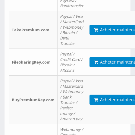
Paysera /
Banktransfer
Paypal / Visa
/ MasterCard
/ Webmoney
Acheter mainten
TakePremium.com
/ Bitcoin /
Bank
Transfer
Paypal /
Credit Card /
Acheter mainten
FileSharingKey.com
Bitcoin /
Altcoins
Paypal / Visa
/ Mastercard
/ Webmoney
/ Bank
Acheter mainten
BuyPremiumKey.com
Transfer /
Perfect
money /
Amazon pay
Webmoney /
Coingate