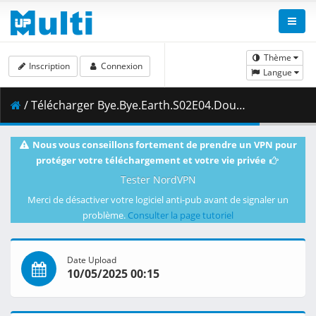
Thème
Inscription
Connexion
Langue
/ Télécharger Bye.Bye.Earth.S02E04.Doubt.For.Love.of.Reason.1080p.CR.WEB-DL.DUAL.AAC2.0.H.264-VARYG.mkv.001 ( 480.91 MB )
Nous vous conseillons fortement de prendre un VPN pour
protéger votre téléchargement et votre vie privée
Tester NordVPN
Merci de désactiver votre logiciel anti-pub avant de signaler un
problème.
Consulter la page tutoriel
Date Upload
10/05/2025 00:15