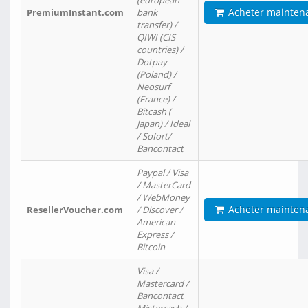
(european
Acheter mainten
PremiumInstant.com
bank
transfer) /
QIWI (CIS
countries) /
Dotpay
(Poland) /
Neosurf
(France) /
Bitcash (
Japan) / Ideal
/ Sofort/
Bancontact
Paypal / Visa
/ MasterCard
/ WebMoney
Acheter mainten
ResellerVoucher.com
/ Discover /
American
Express /
Bitcoin
Visa /
Mastercard /
Bancontact