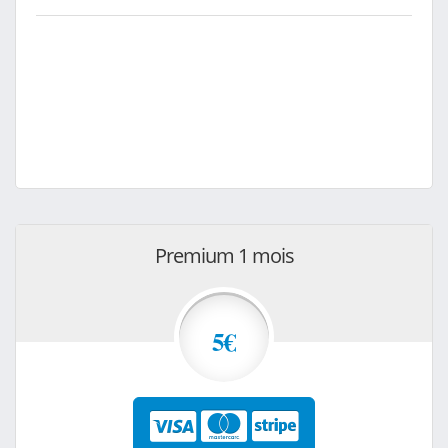
Premium 1 mois
5€