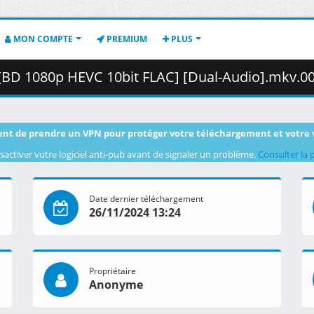
MON COMPTE
PREMIUM
PLUS
D 1080p HEVC 10bit FLAC] [Dual-Audio].mkv.001 ( 43
nt de prendre un VPN pour protéger votre téléchargement et votre 
sactiver votre logiciel anti-pub avant de signaler un problème.
Consulter la 
Date dernier téléchargement
26/11/2024 13:24
Propriétaire
Anonyme