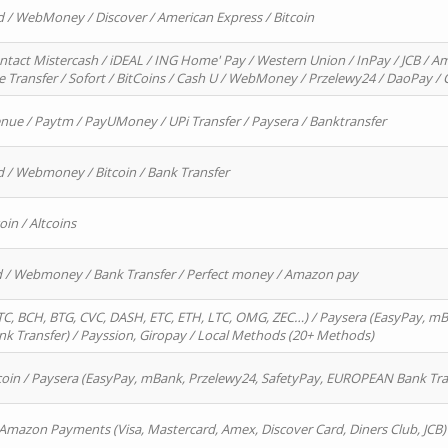
d / WebMoney / Discover / American Express / Bitcoin
ntact Mistercash / iDEAL / ING Home' Pay / Western Union / InPay / JCB / Am
re Transfer / Sofort / BitCoins / Cash U / WebMoney / Przelewy24 / DaoPay 
enue / Paytm / PayUMoney / UPi Transfer / Paysera / Banktransfer
d / Webmoney / Bitcoin / Bank Transfer
oin / Altcoins
rd / Webmoney / Bank Transfer / Perfect money / Amazon pay
, BCH, BTG, CVC, DASH, ETC, ETH, LTC, OMG, ZEC…) / Paysera (EasyPay, mB
 Transfer) / Payssion, Giropay / Local Methods (20+ Methods)
oin / Paysera (EasyPay, mBank, Przelewy24, SafetyPay, EUROPEAN Bank Transf
 Amazon Payments (Visa, Mastercard, Amex, Discover Card, Diners Club, JCB)