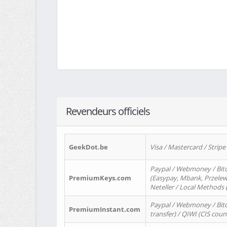
Revendeurs officiels
GeekDot.be
Visa / Mastercard / Stripe
Paypal / Webmoney / Bitc
PremiumKeys.com
(Easypay, Mbank, Przelewy2
Neteller / Local Methods
Paypal / Webmoney / Bitc
PremiumInstant.com
transfer) / QIWI (CIS coun