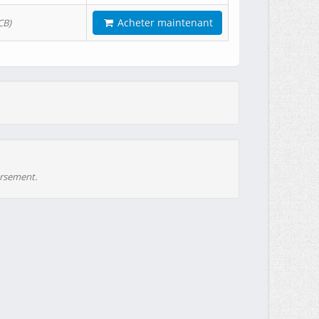
Acheter maintenant
CB)
ursement.