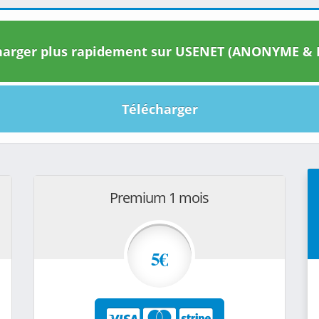
arger plus rapidement sur USENET (ANONYME & I
Télécharger
Premium 1 mois
5€