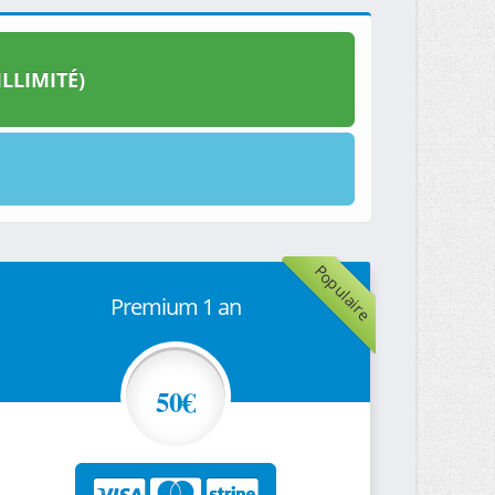
LLIMITÉ)
Populaire
Premium 1 an
50€