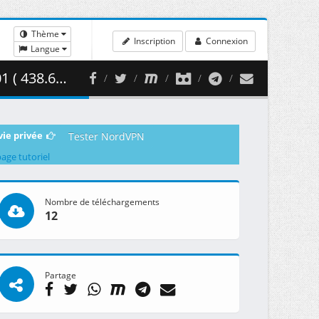
Thème
Inscription
Connexion
Langue
8.60 MB )
vie privée
Tester NordVPN
page tutoriel
Nombre de téléchargements
12
Partage