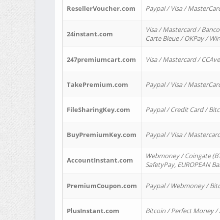
ResellerVoucher.com
Paypal / Visa / MasterCar
Visa / Mastercard / Banco
24instant.com
Carte Bleue / OKPay / Wi
247premiumcart.com
Visa / Mastercard / CCAv
TakePremium.com
Paypal / Visa / MasterCar
FileSharingKey.com
Paypal / Credit Card / Bitc
BuyPremiumKey.com
Paypal / Visa / Masterca
Webmoney / Coingate (BTC
AccountInstant.com
SafetyPay, EUROPEAN Bank
PremiumCoupon.com
Paypal / Webmoney / Bitc
PlusInstant.com
Bitcoin / Perfect Money /