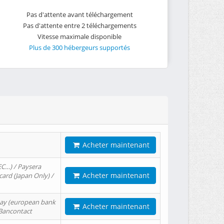
Pas d'attente avant téléchargement
Pas d'attente entre 2 téléchargements
Vitesse maximale disponible
Plus de 300 hébergeurs supportés
Acheter maintenant
EC…) / Paysera
Acheter maintenant
card (Japan Only) /
tPay (european bank
Acheter maintenant
/ Bancontact