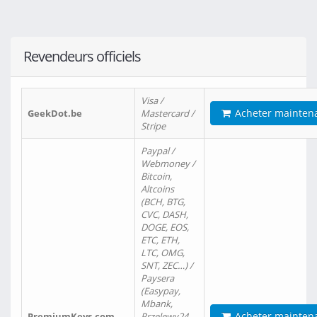
Revendeurs officiels
Visa /
Acheter mainten
GeekDot.be
Mastercard /
Stripe
Paypal /
Webmoney /
Bitcoin,
Altcoins
(BCH, BTG,
CVC, DASH,
DOGE, EOS,
ETC, ETH,
LTC, OMG,
SNT, ZEC…) /
Paysera
(Easypay,
Mbank,
Acheter mainten
PremiumKeys.com
Przelewy24,