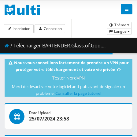
Thème
Inscription
Connexion
Langue
/ Télécharger BARTENDER.Glass.of.God.S01E01.A.Gentle.Perch.1080p.CR.WEB-DL.AAC2.0.H.264.DUAL-VARYG.mkv.003 ( 478.60 MB )
Nous vous conseillons fortement de prendre un VPN pour
protéger votre téléchargement et votre vie privée
Tester NordVPN
Merci de désactiver votre logiciel anti-pub avant de signaler un
problème.
Consulter la page tutoriel
Date Upload
25/07/2024 23:58