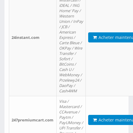
Mistercash /
iDEAL / ING
Home' Pay /
Western
Union / InPay
/ JCB /
American
Acheter mainten
24instant.com
Express /
Carte Bleue /
OKPay / Wire
Transfer /
Sofort /
BitCoins /
Cash U /
WebMoney /
Przelewy24 /
DaoPay /
Cash4WM
Visa /
Mastercard /
CCAvenue /
Paytm /
Acheter mainten
247premiumcart.com
PayUMoney /
UPi Transfer /