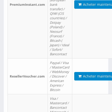
(european
Acheter mainten
PremiumInstant.com
bank
transfer) /
QIWI (CIS
countries) /
Dotpay
(Poland) /
Neosurf
(France) /
Bitcash (
Japan) / Ideal
/ Sofort/
Bancontact
Paypal / Visa
/ MasterCard
/ WebMoney
Acheter mainten
ResellerVoucher.com
/ Discover /
American
Express /
Bitcoin
Visa /
Mastercard /
Bancontact