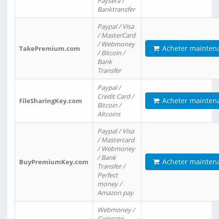
Paysera /
Banktransfer
Paypal / Visa
/ MasterCard
/ Webmoney
Acheter mainten
TakePremium.com
/ Bitcoin /
Bank
Transfer
Paypal /
Credit Card /
Acheter mainten
FileSharingKey.com
Bitcoin /
Altcoins
Paypal / Visa
/ Mastercard
/ Webmoney
/ Bank
Acheter mainten
BuyPremiumKey.com
Transfer /
Perfect
money /
Amazon pay
Webmoney /
Coingate