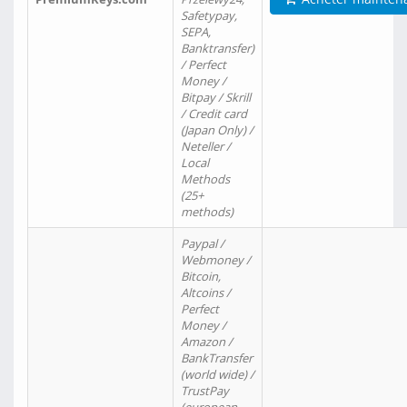
Safetypay,
SEPA,
Banktransfer)
/ Perfect
Money /
Bitpay / Skrill
/ Credit card
(Japan Only) /
Neteller /
Local
Methods
(25+
methods)
Paypal /
Webmoney /
Bitcoin,
Altcoins /
Perfect
Money /
Amazon /
BankTransfer
(world wide) /
TrustPay