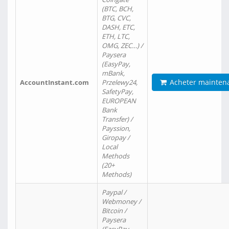
(BTC, BCH,
BTG, CVC,
DASH, ETC,
ETH, LTC,
OMG, ZEC…) /
Paysera
(EasyPay,
mBank,
Acheter mainten
AccountInstant.com
Przelewy24,
SafetyPay,
EUROPEAN
Bank
Transfer) /
Payssion,
Giropay /
Local
Methods
(20+
Methods)
Paypal /
Webmoney /
Bitcoin /
Paysera