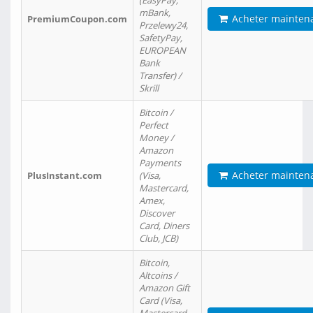
(EasyPay,
mBank,
Acheter mainten
PremiumCoupon.com
Przelewy24,
SafetyPay,
EUROPEAN
Bank
Transfer) /
Skrill
Bitcoin /
Perfect
Money /
Amazon
Payments
Acheter mainten
PlusInstant.com
(Visa,
Mastercard,
Amex,
Discover
Card, Diners
Club, JCB)
Bitcoin,
Altcoins /
Amazon Gift
Card (Visa,