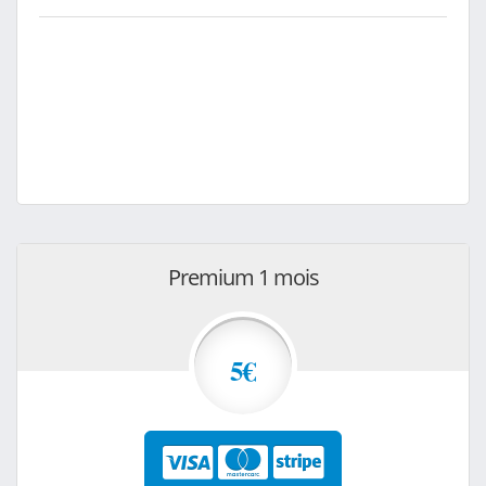
Premium 1 mois
5€