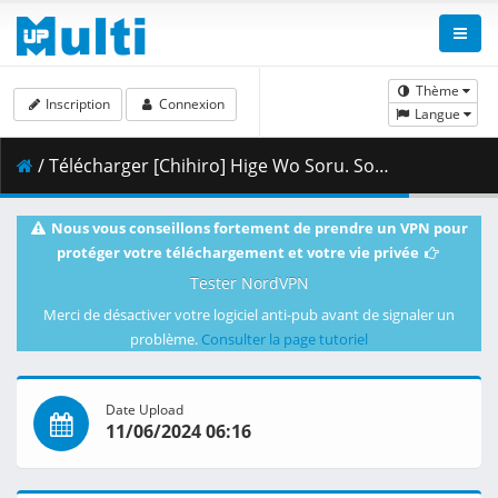
Thème
Inscription
Connexion
Langue
/ Télécharger [Chihiro] Hige Wo Soru. Soshite Joshikosei Wo Hirou. - 11 [Blu-ray 1080p HEVC FLAC][6FEB5B97].mkv.004 ( 409.44 MB )
Nous vous conseillons fortement de prendre un VPN pour
protéger votre téléchargement et votre vie privée
Tester NordVPN
Merci de désactiver votre logiciel anti-pub avant de signaler un
problème.
Consulter la page tutoriel
Date Upload
11/06/2024 06:16