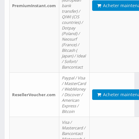
(european
Acheter mainten
PremiumInstant.com
bank
transfer) /
QIWI (CIS
countries) /
Dotpay
(Poland) /
Neosurf
(France) /
Bitcash (
Japan) / Ideal
/ Sofort/
Bancontact
Paypal / Visa
/ MasterCard
/ WebMoney
Acheter mainten
ResellerVoucher.com
/ Discover /
American
Express /
Bitcoin
Visa /
Mastercard /
Bancontact