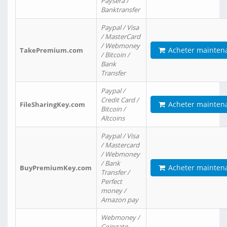
Paysera /
Banktransfer
Paypal / Visa
/ MasterCard
/ Webmoney
Acheter mainten
TakePremium.com
/ Bitcoin /
Bank
Transfer
Paypal /
Credit Card /
Acheter mainten
FileSharingKey.com
Bitcoin /
Altcoins
Paypal / Visa
/ Mastercard
/ Webmoney
/ Bank
Acheter mainten
BuyPremiumKey.com
Transfer /
Perfect
money /
Amazon pay
Webmoney /
Coingate