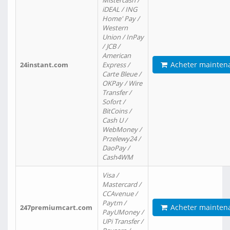
Mistercash /
iDEAL / ING
Home' Pay /
Western
Union / InPay
/ JCB /
American
Acheter mainten
24instant.com
Express /
Carte Bleue /
OKPay / Wire
Transfer /
Sofort /
BitCoins /
Cash U /
WebMoney /
Przelewy24 /
DaoPay /
Cash4WM
Visa /
Mastercard /
CCAvenue /
Paytm /
Acheter mainten
247premiumcart.com
PayUMoney /
UPi Transfer /