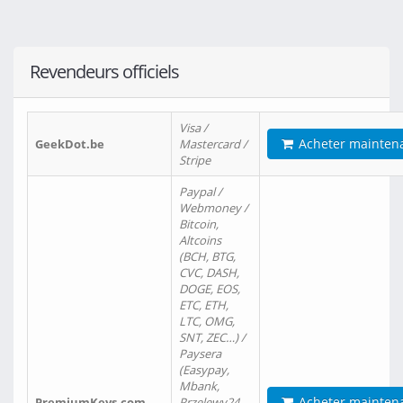
Revendeurs officiels
Visa /
Acheter mainten
GeekDot.be
Mastercard /
Stripe
Paypal /
Webmoney /
Bitcoin,
Altcoins
(BCH, BTG,
CVC, DASH,
DOGE, EOS,
ETC, ETH,
LTC, OMG,
SNT, ZEC…) /
Paysera
(Easypay,
Mbank,
Acheter mainten
PremiumKeys.com
Przelewy24,