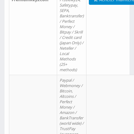
Safetypay,
SEPA,
Banktransfer)
/ Perfect
Money /
Bitpay / Skrill
/ Credit card
(Japan Only) /
Neteller /
Local
Methods
(25+
methods)
Paypal /
Webmoney /
Bitcoin,
Altcoins /
Perfect
Money /
Amazon /
BankTransfer
(world wide) /
TrustPay