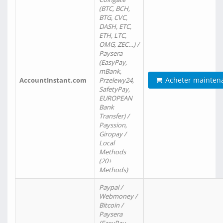
(BTC, BCH,
BTG, CVC,
DASH, ETC,
ETH, LTC,
OMG, ZEC…) /
Paysera
(EasyPay,
mBank,
Acheter mainten
AccountInstant.com
Przelewy24,
SafetyPay,
EUROPEAN
Bank
Transfer) /
Payssion,
Giropay /
Local
Methods
(20+
Methods)
Paypal /
Webmoney /
Bitcoin /
Paysera