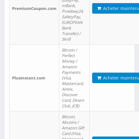
(EasyPay,
mBank,
Acheter mainten
PremiumCoupon.com
Przelewy24,
SafetyPay,
EUROPEAN
Bank
Transfer) /
Skrill
Bitcoin /
Perfect
Money /
Amazon
Payments
Acheter mainten
PlusInstant.com
(Visa,
Mastercard,
Amex,
Discover
Card, Diners
Club, JCB)
Bitcoin,
Altcoins /
Amazon Gift
Card (Visa,