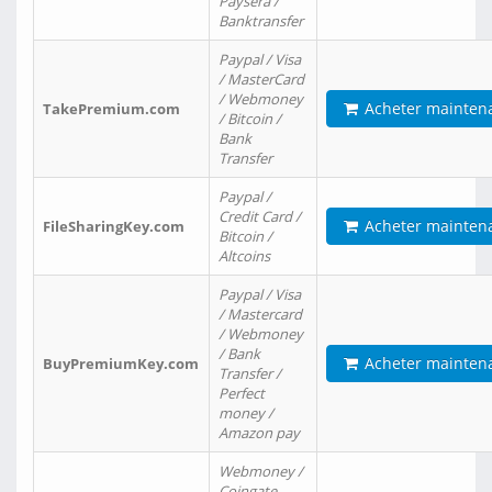
Paysera /
Banktransfer
Paypal / Visa
/ MasterCard
/ Webmoney
Acheter mainten
TakePremium.com
/ Bitcoin /
Bank
Transfer
Paypal /
Credit Card /
Acheter mainten
FileSharingKey.com
Bitcoin /
Altcoins
Paypal / Visa
/ Mastercard
/ Webmoney
/ Bank
Acheter mainten
BuyPremiumKey.com
Transfer /
Perfect
money /
Amazon pay
Webmoney /
Coingate