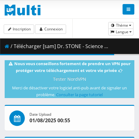
Thème
Inscription
Connexion
Langue
/ Télécharger [sam] Dr. STONE - Science Future - 15 [WEB 1080p EAC-3] [9527E41F].mkv.005 ( 451.61 MB )
Nous vous conseillons fortement de prendre un VPN pour
protéger votre téléchargement et votre vie privée
Tester NordVPN
Merci de désactiver votre logiciel anti-pub avant de signaler un
problème.
Consulter la page tutoriel
Date Upload
01/08/2025 00:55