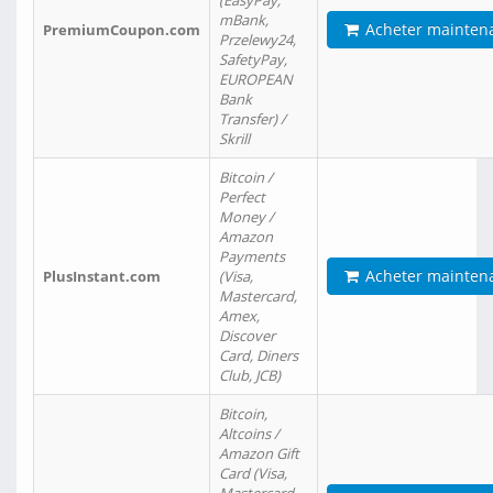
(EasyPay,
mBank,
Acheter mainten
PremiumCoupon.com
Przelewy24,
SafetyPay,
EUROPEAN
Bank
Transfer) /
Skrill
Bitcoin /
Perfect
Money /
Amazon
Payments
Acheter mainten
PlusInstant.com
(Visa,
Mastercard,
Amex,
Discover
Card, Diners
Club, JCB)
Bitcoin,
Altcoins /
Amazon Gift
Card (Visa,