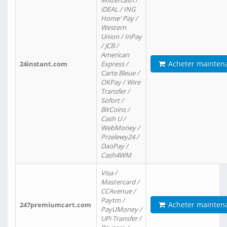
Mistercash /
iDEAL / ING
Home' Pay /
Western
Union / InPay
/ JCB /
American
Acheter mainten
24instant.com
Express /
Carte Bleue /
OKPay / Wire
Transfer /
Sofort /
BitCoins /
Cash U /
WebMoney /
Przelewy24 /
DaoPay /
Cash4WM
Visa /
Mastercard /
CCAvenue /
Paytm /
Acheter mainten
247premiumcart.com
PayUMoney /
UPi Transfer /