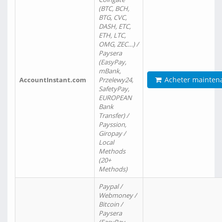
(BTC, BCH,
BTG, CVC,
DASH, ETC,
ETH, LTC,
OMG, ZEC…) /
Paysera
(EasyPay,
mBank,
Acheter mainten
AccountInstant.com
Przelewy24,
SafetyPay,
EUROPEAN
Bank
Transfer) /
Payssion,
Giropay /
Local
Methods
(20+
Methods)
Paypal /
Webmoney /
Bitcoin /
Paysera