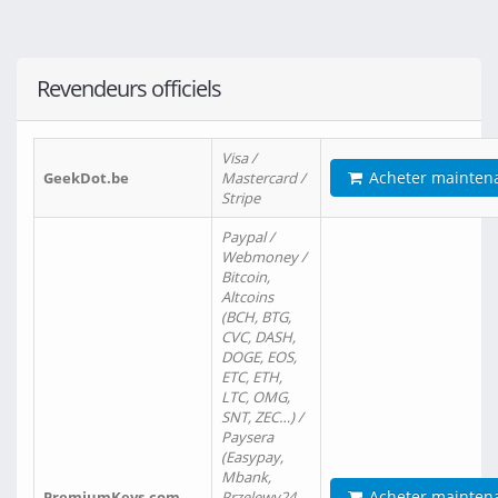
Revendeurs officiels
Visa /
Acheter mainten
GeekDot.be
Mastercard /
Stripe
Paypal /
Webmoney /
Bitcoin,
Altcoins
(BCH, BTG,
CVC, DASH,
DOGE, EOS,
ETC, ETH,
LTC, OMG,
SNT, ZEC…) /
Paysera
(Easypay,
Mbank,
Acheter mainten
PremiumKeys.com
Przelewy24,