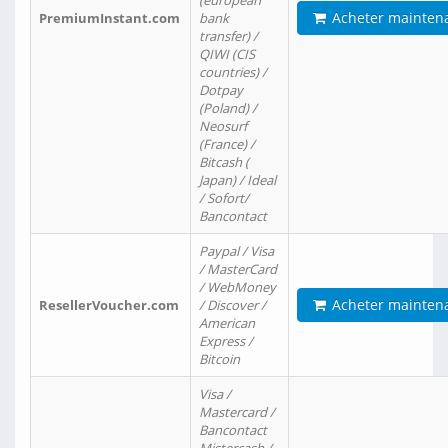
(european
Acheter mainten
PremiumInstant.com
bank
transfer) /
QIWI (CIS
countries) /
Dotpay
(Poland) /
Neosurf
(France) /
Bitcash (
Japan) / Ideal
/ Sofort/
Bancontact
Paypal / Visa
/ MasterCard
/ WebMoney
Acheter mainten
ResellerVoucher.com
/ Discover /
American
Express /
Bitcoin
Visa /
Mastercard /
Bancontact