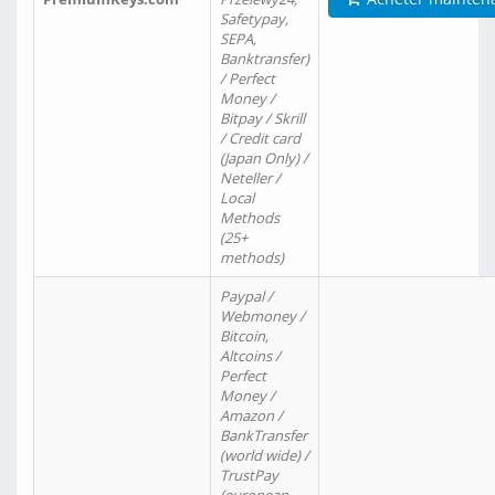
Safetypay,
SEPA,
Banktransfer)
/ Perfect
Money /
Bitpay / Skrill
/ Credit card
(Japan Only) /
Neteller /
Local
Methods
(25+
methods)
Paypal /
Webmoney /
Bitcoin,
Altcoins /
Perfect
Money /
Amazon /
BankTransfer
(world wide) /
TrustPay