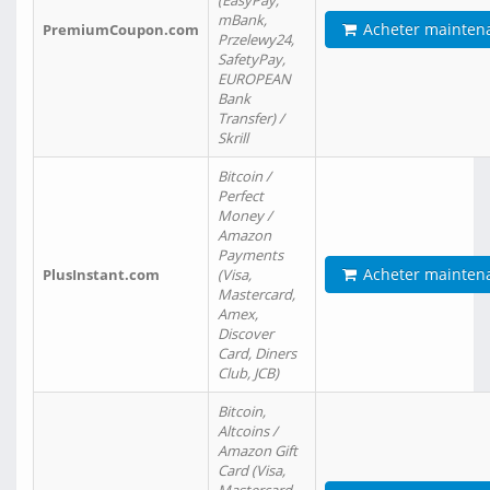
(EasyPay,
mBank,
Acheter mainten
PremiumCoupon.com
Przelewy24,
SafetyPay,
EUROPEAN
Bank
Transfer) /
Skrill
Bitcoin /
Perfect
Money /
Amazon
Payments
Acheter mainten
PlusInstant.com
(Visa,
Mastercard,
Amex,
Discover
Card, Diners
Club, JCB)
Bitcoin,
Altcoins /
Amazon Gift
Card (Visa,