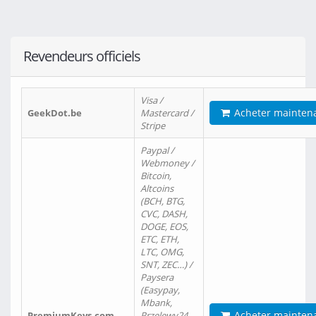
Revendeurs officiels
Visa /
Acheter mainten
GeekDot.be
Mastercard /
Stripe
Paypal /
Webmoney /
Bitcoin,
Altcoins
(BCH, BTG,
CVC, DASH,
DOGE, EOS,
ETC, ETH,
LTC, OMG,
SNT, ZEC…) /
Paysera
(Easypay,
Mbank,
Acheter mainten
PremiumKeys.com
Przelewy24,