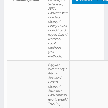
Safetypay,
SEPA,
Banktransfer)
/ Perfect
Money /
Bitpay / Skrill
/ Credit card
(Japan Only) /
Neteller /
Local
Methods
(25+
methods)
Paypal /
Webmoney /
Bitcoin,
Altcoins /
Perfect
Money /
Amazon /
BankTransfer
(world wide) /
TrustPay