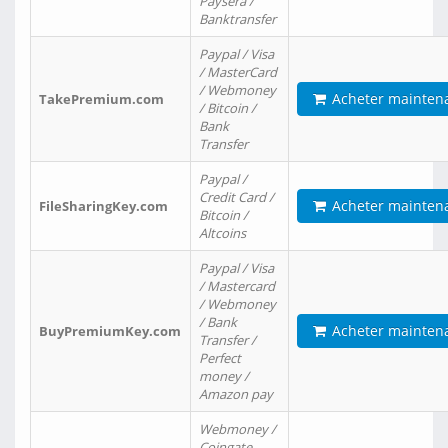
Paysera /
Banktransfer
Paypal / Visa
/ MasterCard
/ Webmoney
Acheter mainten
TakePremium.com
/ Bitcoin /
Bank
Transfer
Paypal /
Credit Card /
Acheter mainten
FileSharingKey.com
Bitcoin /
Altcoins
Paypal / Visa
/ Mastercard
/ Webmoney
/ Bank
Acheter mainten
BuyPremiumKey.com
Transfer /
Perfect
money /
Amazon pay
Webmoney /
Coingate