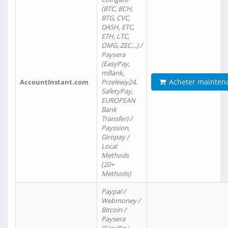
(BTC, BCH,
BTG, CVC,
DASH, ETC,
ETH, LTC,
OMG, ZEC…) /
Paysera
(EasyPay,
mBank,
Acheter mainten
AccountInstant.com
Przelewy24,
SafetyPay,
EUROPEAN
Bank
Transfer) /
Payssion,
Giropay /
Local
Methods
(20+
Methods)
Paypal /
Webmoney /
Bitcoin /
Paysera