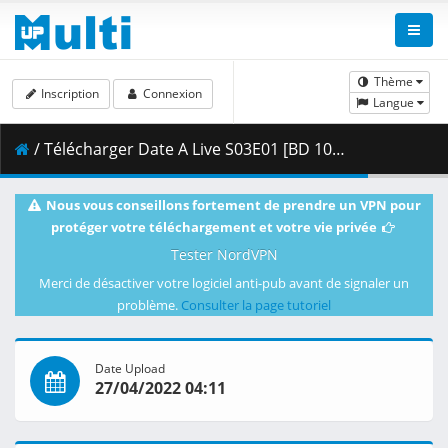
Thème
Inscription
Connexion
Langue
/ Télécharger Date A Live S03E01 [BD 1080p HEVC 10bit FLAC] [Dual-Audio].mkv.002 ( 464.93 MB )
Nous vous conseillons fortement de prendre un VPN pour
protéger votre téléchargement et votre vie privée
Tester NordVPN
Merci de désactiver votre logiciel anti-pub avant de signaler un
problème.
Consulter la page tutoriel
Date Upload
27/04/2022 04:11