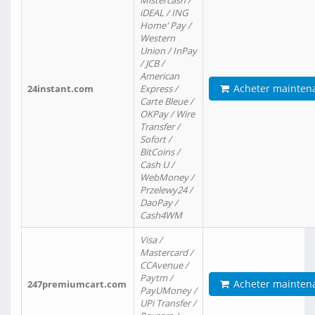
Mistercash /
iDEAL / ING
Home' Pay /
Western
Union / InPay
/ JCB /
American
Acheter mainten
24instant.com
Express /
Carte Bleue /
OKPay / Wire
Transfer /
Sofort /
BitCoins /
Cash U /
WebMoney /
Przelewy24 /
DaoPay /
Cash4WM
Visa /
Mastercard /
CCAvenue /
Paytm /
Acheter mainten
247premiumcart.com
PayUMoney /
UPi Transfer /