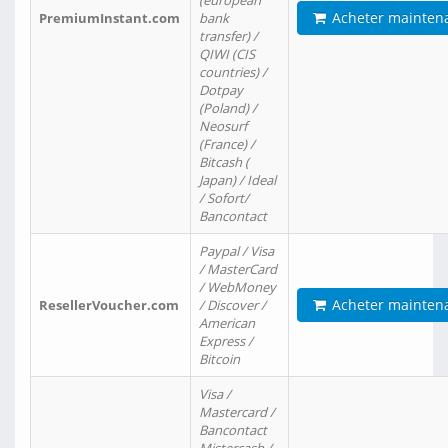
(european
Acheter mainten
PremiumInstant.com
bank
transfer) /
QIWI (CIS
countries) /
Dotpay
(Poland) /
Neosurf
(France) /
Bitcash (
Japan) / Ideal
/ Sofort/
Bancontact
Paypal / Visa
/ MasterCard
/ WebMoney
Acheter mainten
ResellerVoucher.com
/ Discover /
American
Express /
Bitcoin
Visa /
Mastercard /
Bancontact