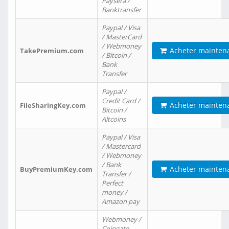
Paysera /
Banktransfer
Paypal / Visa
/ MasterCard
/ Webmoney
Acheter mainten
TakePremium.com
/ Bitcoin /
Bank
Transfer
Paypal /
Credit Card /
Acheter mainten
FileSharingKey.com
Bitcoin /
Altcoins
Paypal / Visa
/ Mastercard
/ Webmoney
/ Bank
Acheter mainten
BuyPremiumKey.com
Transfer /
Perfect
money /
Amazon pay
Webmoney /
Coingate