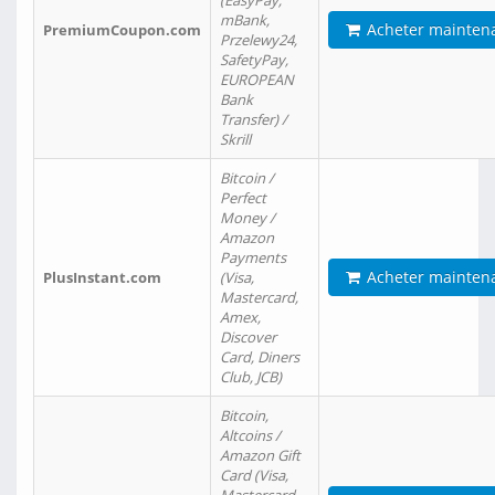
(EasyPay,
mBank,
Acheter mainten
PremiumCoupon.com
Przelewy24,
SafetyPay,
EUROPEAN
Bank
Transfer) /
Skrill
Bitcoin /
Perfect
Money /
Amazon
Payments
Acheter mainten
PlusInstant.com
(Visa,
Mastercard,
Amex,
Discover
Card, Diners
Club, JCB)
Bitcoin,
Altcoins /
Amazon Gift
Card (Visa,