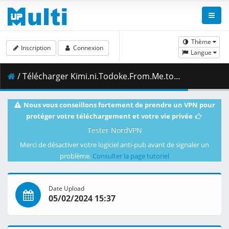
Thème
Inscription
Connexion
Langue
/ Télécharger Kimi.ni.Todoke.From.Me.to.You.S02E06.1080p.Blu-ray.Opus2.0.x264.10-bit-NoEffort.mkv.003 ( 419.13 MB )
Nous vous conseillons fortement de prendre un VPN pour
protéger votre téléchargement et votre vie privée
Tester NordVPN
Merci de désactiver votre logiciel anti-pub avant de signaler un
problème.
Consulter la page tutoriel
Date Upload
05/02/2024 15:37