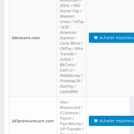
Mistercash /
iDEAL / ING
Home' Pay /
Western
Union / InPay
/ JCB /
American
Acheter mainten
24instant.com
Express /
Carte Bleue /
OKPay / Wire
Transfer /
Sofort /
BitCoins /
Cash U /
WebMoney /
Przelewy24 /
DaoPay /
Cash4WM
Visa /
Mastercard /
CCAvenue /
Paytm /
Acheter mainten
247premiumcart.com
PayUMoney /
UPi Transfer /