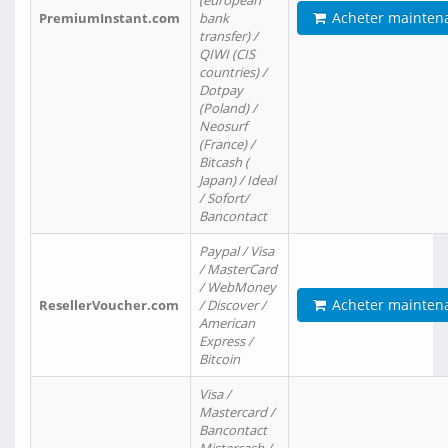
(european
Acheter mainten
PremiumInstant.com
bank
transfer) /
QIWI (CIS
countries) /
Dotpay
(Poland) /
Neosurf
(France) /
Bitcash (
Japan) / Ideal
/ Sofort/
Bancontact
Paypal / Visa
/ MasterCard
/ WebMoney
Acheter mainten
ResellerVoucher.com
/ Discover /
American
Express /
Bitcoin
Visa /
Mastercard /
Bancontact