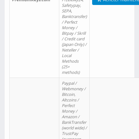
Safetypay,
SEPA,
Banktransfer)
/ Perfect
Money /
Bitpay / Skrill
/ Credit card
(Japan Only) /
Neteller /
Local
Methods
(25+
methods)
Paypal /
Webmoney /
Bitcoin,
Altcoins /
Perfect
Money /
Amazon /
BankTransfer
(world wide) /
TrustPay