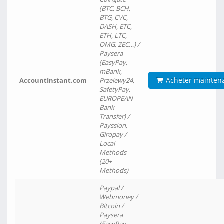
(BTC, BCH,
BTG, CVC,
DASH, ETC,
ETH, LTC,
OMG, ZEC…) /
Paysera
(EasyPay,
mBank,
Acheter mainten
AccountInstant.com
Przelewy24,
SafetyPay,
EUROPEAN
Bank
Transfer) /
Payssion,
Giropay /
Local
Methods
(20+
Methods)
Paypal /
Webmoney /
Bitcoin /
Paysera