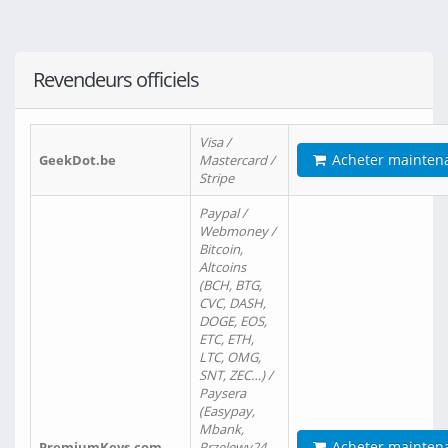
Revendeurs officiels
Visa /
Acheter mainten
GeekDot.be
Mastercard /
Stripe
Paypal /
Webmoney /
Bitcoin,
Altcoins
(BCH, BTG,
CVC, DASH,
DOGE, EOS,
ETC, ETH,
LTC, OMG,
SNT, ZEC…) /
Paysera
(Easypay,
Mbank,
Acheter mainten
PremiumKeys.com
Przelewy24,