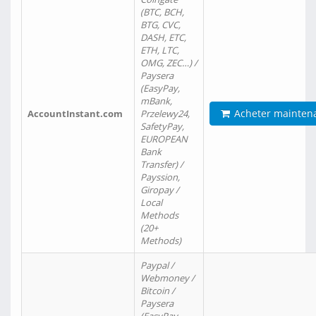
(BTC, BCH,
BTG, CVC,
DASH, ETC,
ETH, LTC,
OMG, ZEC…) /
Paysera
(EasyPay,
mBank,
Acheter mainten
AccountInstant.com
Przelewy24,
SafetyPay,
EUROPEAN
Bank
Transfer) /
Payssion,
Giropay /
Local
Methods
(20+
Methods)
Paypal /
Webmoney /
Bitcoin /
Paysera