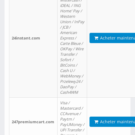
Mistercash /
iDEAL / ING
Home' Pay /
Western
Union / InPay
/ JCB /
American
Acheter mainten
24instant.com
Express /
Carte Bleue /
OKPay / Wire
Transfer /
Sofort /
BitCoins /
Cash U /
WebMoney /
Przelewy24 /
DaoPay /
Cash4WM
Visa /
Mastercard /
CCAvenue /
Paytm /
Acheter mainten
247premiumcart.com
PayUMoney /
UPi Transfer /