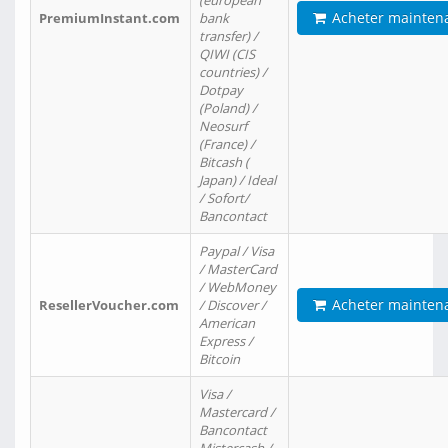
(european
Acheter mainten
PremiumInstant.com
bank
transfer) /
QIWI (CIS
countries) /
Dotpay
(Poland) /
Neosurf
(France) /
Bitcash (
Japan) / Ideal
/ Sofort/
Bancontact
Paypal / Visa
/ MasterCard
/ WebMoney
Acheter mainten
ResellerVoucher.com
/ Discover /
American
Express /
Bitcoin
Visa /
Mastercard /
Bancontact