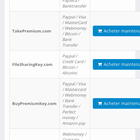
Paysera /
Banktransfer
Paypal / Visa
/ MasterCard
/ Webmoney
Acheter mainten
TakePremium.com
/ Bitcoin /
Bank
Transfer
Paypal /
Credit Card /
Acheter mainten
FileSharingKey.com
Bitcoin /
Altcoins
Paypal / Visa
/ Mastercard
/ Webmoney
/ Bank
Acheter mainten
BuyPremiumKey.com
Transfer /
Perfect
money /
Amazon pay
Webmoney /
Coingate