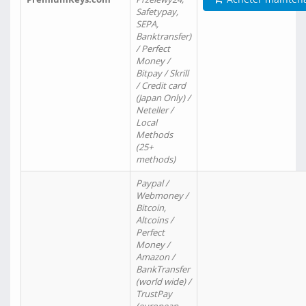
Safetypay,
SEPA,
Banktransfer)
/ Perfect
Money /
Bitpay / Skrill
/ Credit card
(Japan Only) /
Neteller /
Local
Methods
(25+
methods)
Paypal /
Webmoney /
Bitcoin,
Altcoins /
Perfect
Money /
Amazon /
BankTransfer
(world wide) /
TrustPay