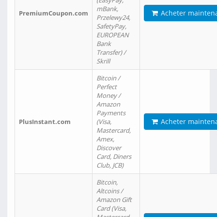
(EasyPay,
mBank,
Acheter mainten
PremiumCoupon.com
Przelewy24,
SafetyPay,
EUROPEAN
Bank
Transfer) /
Skrill
Bitcoin /
Perfect
Money /
Amazon
Payments
Acheter mainten
PlusInstant.com
(Visa,
Mastercard,
Amex,
Discover
Card, Diners
Club, JCB)
Bitcoin,
Altcoins /
Amazon Gift
Card (Visa,