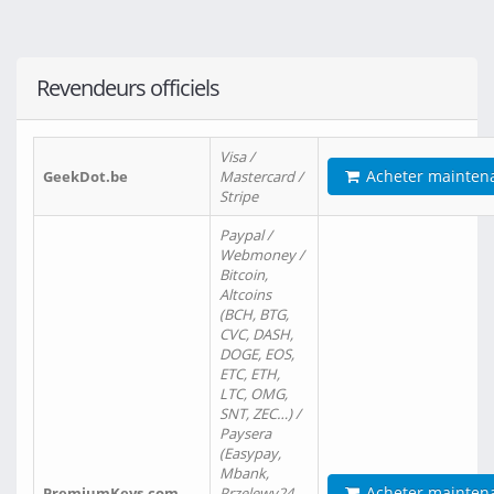
Revendeurs officiels
Visa /
Acheter mainten
GeekDot.be
Mastercard /
Stripe
Paypal /
Webmoney /
Bitcoin,
Altcoins
(BCH, BTG,
CVC, DASH,
DOGE, EOS,
ETC, ETH,
LTC, OMG,
SNT, ZEC…) /
Paysera
(Easypay,
Mbank,
Acheter mainten
PremiumKeys.com
Przelewy24,