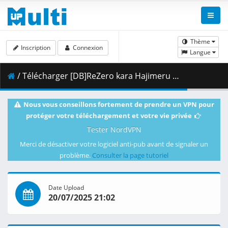
Thème
Inscription
Connexion
Langue
/ Télécharger [DB]ReZero kara Hajimeru Isekai Seikatsu 3rd Season_-_14_(Dual Audio_10bit_BD1080p_x265).mkv.001 ( 269.66 MB )
Nous vous conseillons fortement de prendre un VPN pour
protéger votre téléchargement et votre vie privée
Tester NordVPN
Merci de désactiver votre logiciel anti-pub avant de signaler un
problème.
Consulter la page tutoriel
Date Upload
20/07/2025 21:02