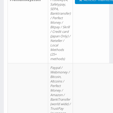
Safetypay,
SEPA,
Banktransfer)
/ Perfect
Money /
Bitpay / Skrill
/ Credit card
(Japan Only) /
Neteller /
Local
Methods
(25+
methods)
Paypal /
Webmoney /
Bitcoin,
Altcoins /
Perfect
Money /
Amazon /
BankTransfer
(world wide) /
TrustPay