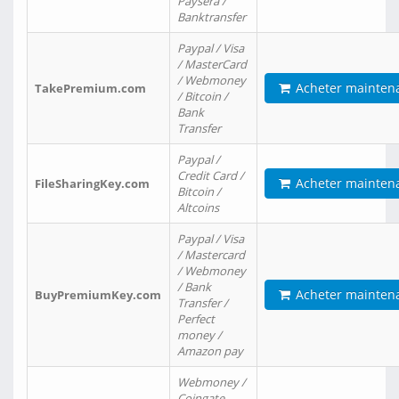
Paysera /
Banktransfer
Paypal / Visa
/ MasterCard
/ Webmoney
Acheter mainten
TakePremium.com
/ Bitcoin /
Bank
Transfer
Paypal /
Credit Card /
Acheter mainten
FileSharingKey.com
Bitcoin /
Altcoins
Paypal / Visa
/ Mastercard
/ Webmoney
/ Bank
Acheter mainten
BuyPremiumKey.com
Transfer /
Perfect
money /
Amazon pay
Webmoney /
Coingate