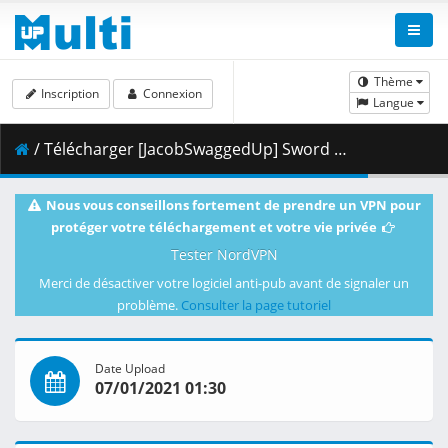
Thème
Inscription
Connexion
Langue
/ Télécharger [JacobSwaggedUp] Sword Art Online - Alicization - War of Underworld - 20 (BD 1280x720).mp4.002 ( 250.65 MB )
Nous vous conseillons fortement de prendre un VPN pour
protéger votre téléchargement et votre vie privée
Tester NordVPN
Merci de désactiver votre logiciel anti-pub avant de signaler un
problème.
Consulter la page tutoriel
Date Upload
07/01/2021 01:30