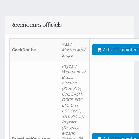
Revendeurs officiels
Visa /
Acheter mainten
GeekDot.be
Mastercard /
Stripe
Paypal /
Webmoney /
Bitcoin,
Altcoins
(BCH, BTG,
CVC, DASH,
DOGE, EOS,
ETC, ETH,
LTC, OMG,
SNT, ZEC…) /
Paysera
(Easypay,
Mbank,
Acheter mainten
PremiumKeys.com
Przelewy24,