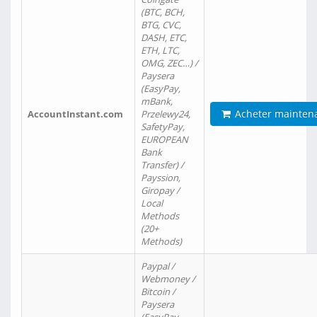
(BTC, BCH,
BTG, CVC,
DASH, ETC,
ETH, LTC,
OMG, ZEC…) /
Paysera
(EasyPay,
mBank,
Acheter mainten
AccountInstant.com
Przelewy24,
SafetyPay,
EUROPEAN
Bank
Transfer) /
Payssion,
Giropay /
Local
Methods
(20+
Methods)
Paypal /
Webmoney /
Bitcoin /
Paysera