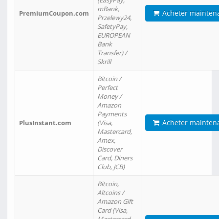
(EasyPay,
mBank,
Acheter mainten
PremiumCoupon.com
Przelewy24,
SafetyPay,
EUROPEAN
Bank
Transfer) /
Skrill
Bitcoin /
Perfect
Money /
Amazon
Payments
Acheter mainten
PlusInstant.com
(Visa,
Mastercard,
Amex,
Discover
Card, Diners
Club, JCB)
Bitcoin,
Altcoins /
Amazon Gift
Card (Visa,