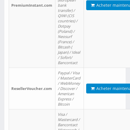
(european
Acheter mainten
PremiumInstant.com
bank
transfer) /
QIWI (CIS
countries) /
Dotpay
(Poland) /
Neosurf
(France) /
Bitcash (
Japan) / Ideal
/ Sofort/
Bancontact
Paypal / Visa
/ MasterCard
/ WebMoney
Acheter mainten
ResellerVoucher.com
/ Discover /
American
Express /
Bitcoin
Visa /
Mastercard /
Bancontact