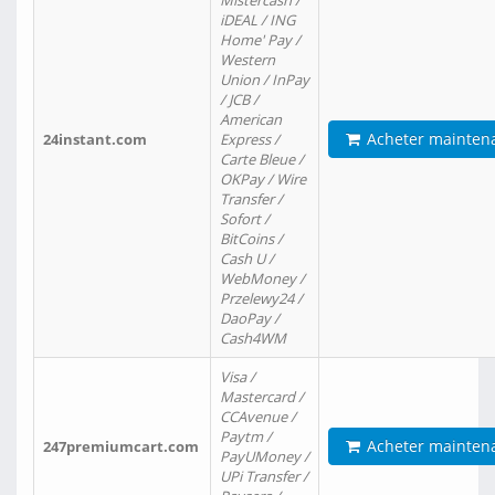
Mistercash /
iDEAL / ING
Home' Pay /
Western
Union / InPay
/ JCB /
American
Acheter mainten
24instant.com
Express /
Carte Bleue /
OKPay / Wire
Transfer /
Sofort /
BitCoins /
Cash U /
WebMoney /
Przelewy24 /
DaoPay /
Cash4WM
Visa /
Mastercard /
CCAvenue /
Paytm /
Acheter mainten
247premiumcart.com
PayUMoney /
UPi Transfer /