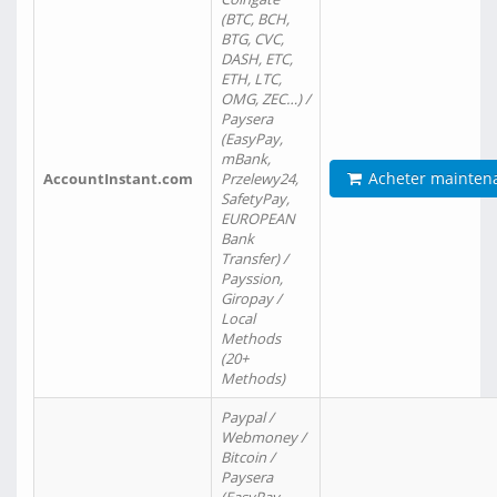
(BTC, BCH,
BTG, CVC,
DASH, ETC,
ETH, LTC,
OMG, ZEC…) /
Paysera
(EasyPay,
mBank,
Acheter mainten
AccountInstant.com
Przelewy24,
SafetyPay,
EUROPEAN
Bank
Transfer) /
Payssion,
Giropay /
Local
Methods
(20+
Methods)
Paypal /
Webmoney /
Bitcoin /
Paysera