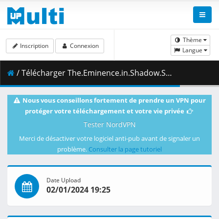
Thème
Inscription
Connexion
Langue
/ Télécharger The.Eminence.in.Shadow.S02E07.1080p.NF.WEB-DL.DDP2.0.H.264-VARYG.mkv.001 ( 462.26 MB )
Nous vous conseillons fortement de prendre un VPN pour
protéger votre téléchargement et votre vie privée
Tester NordVPN
Merci de désactiver votre logiciel anti-pub avant de signaler un
problème.
Consulter la page tutoriel
Date Upload
02/01/2024 19:25