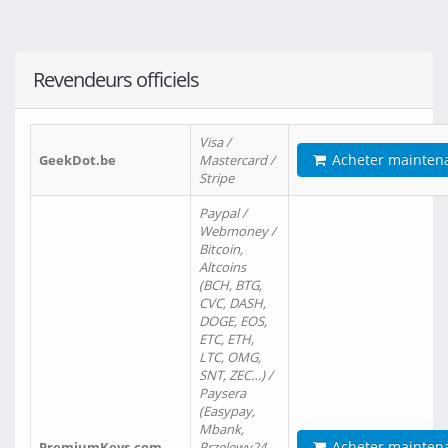
Revendeurs officiels
Visa /
Acheter mainten
GeekDot.be
Mastercard /
Stripe
Paypal /
Webmoney /
Bitcoin,
Altcoins
(BCH, BTG,
CVC, DASH,
DOGE, EOS,
ETC, ETH,
LTC, OMG,
SNT, ZEC…) /
Paysera
(Easypay,
Mbank,
Acheter mainten
PremiumKeys.com
Przelewy24,