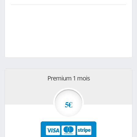
Premium 1 mois
5€