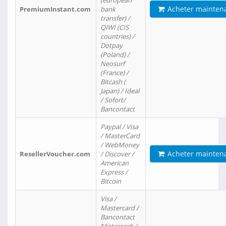
(european
Acheter mainten
PremiumInstant.com
bank
transfer) /
QIWI (CIS
countries) /
Dotpay
(Poland) /
Neosurf
(France) /
Bitcash (
Japan) / Ideal
/ Sofort/
Bancontact
Paypal / Visa
/ MasterCard
/ WebMoney
Acheter mainten
ResellerVoucher.com
/ Discover /
American
Express /
Bitcoin
Visa /
Mastercard /
Bancontact