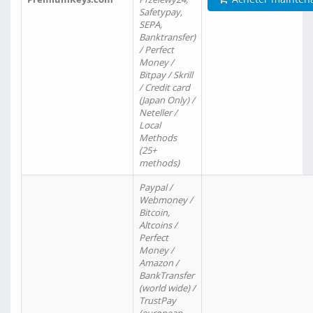
Safetypay,
SEPA,
Banktransfer)
/ Perfect
Money /
Bitpay / Skrill
/ Credit card
(Japan Only) /
Neteller /
Local
Methods
(25+
methods)
Paypal /
Webmoney /
Bitcoin,
Altcoins /
Perfect
Money /
Amazon /
BankTransfer
(world wide) /
TrustPay