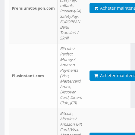
(EasyPay,
mBank,
Acheter mainten
PremiumCoupon.com
Przelewy24,
SafetyPay,
EUROPEAN
Bank
Transfer) /
Skrill
Bitcoin /
Perfect
Money /
Amazon
Payments
Acheter mainten
PlusInstant.com
(Visa,
Mastercard,
Amex,
Discover
Card, Diners
Club, JCB)
Bitcoin,
Altcoins /
Amazon Gift
Card (Visa,