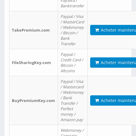
Paysera /
Banktransfer
Paypal / Visa
/ MasterCard
/ Webmoney
Acheter mainten
TakePremium.com
/ Bitcoin /
Bank
Transfer
Paypal /
Credit Card /
Acheter mainten
FileSharingKey.com
Bitcoin /
Altcoins
Paypal / Visa
/ Mastercard
/ Webmoney
/ Bank
Acheter mainten
BuyPremiumKey.com
Transfer /
Perfect
money /
Amazon pay
Webmoney /
Coingate