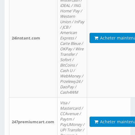
Mistercash /
iDEAL / ING
Home' Pay /
Western
Union / InPay
/ JCB /
American
Acheter mainten
24instant.com
Express /
Carte Bleue /
OKPay / Wire
Transfer /
Sofort /
BitCoins /
Cash U /
WebMoney /
Przelewy24 /
DaoPay /
Cash4WM
Visa /
Mastercard /
CCAvenue /
Paytm /
Acheter mainten
247premiumcart.com
PayUMoney /
UPi Transfer /