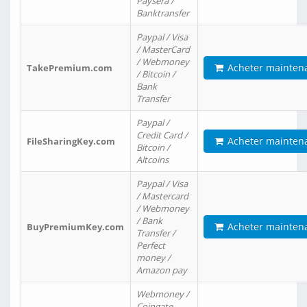
Paysera /
Banktransfer
Paypal / Visa
/ MasterCard
/ Webmoney
Acheter mainten
TakePremium.com
/ Bitcoin /
Bank
Transfer
Paypal /
Credit Card /
Acheter mainten
FileSharingKey.com
Bitcoin /
Altcoins
Paypal / Visa
/ Mastercard
/ Webmoney
/ Bank
Acheter mainten
BuyPremiumKey.com
Transfer /
Perfect
money /
Amazon pay
Webmoney /
Coingate