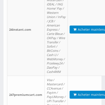
Mistercash /
iDEAL / ING
Home' Pay /
Western
Union / InPay
/ JCB /
American
Acheter mainten
24instant.com
Express /
Carte Bleue /
OKPay / Wire
Transfer /
Sofort /
BitCoins /
Cash U /
WebMoney /
Przelewy24 /
DaoPay /
Cash4WM
Visa /
Mastercard /
CCAvenue /
Paytm /
Acheter mainten
247premiumcart.com
PayUMoney /
UPi Transfer /