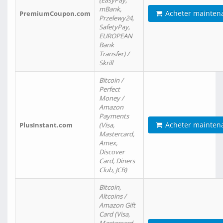
(EasyPay,
mBank,
Acheter mainten
PremiumCoupon.com
Przelewy24,
SafetyPay,
EUROPEAN
Bank
Transfer) /
Skrill
Bitcoin /
Perfect
Money /
Amazon
Payments
Acheter mainten
PlusInstant.com
(Visa,
Mastercard,
Amex,
Discover
Card, Diners
Club, JCB)
Bitcoin,
Altcoins /
Amazon Gift
Card (Visa,