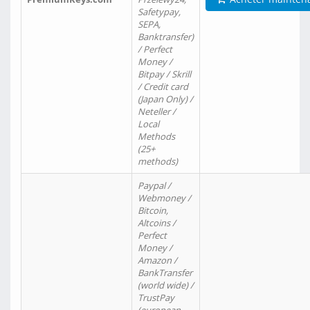
Safetypay,
SEPA,
Banktransfer)
/ Perfect
Money /
Bitpay / Skrill
/ Credit card
(Japan Only) /
Neteller /
Local
Methods
(25+
methods)
Paypal /
Webmoney /
Bitcoin,
Altcoins /
Perfect
Money /
Amazon /
BankTransfer
(world wide) /
TrustPay