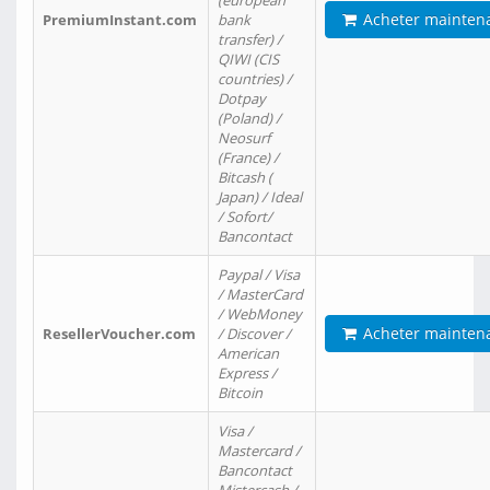
(european
Acheter mainten
PremiumInstant.com
bank
transfer) /
QIWI (CIS
countries) /
Dotpay
(Poland) /
Neosurf
(France) /
Bitcash (
Japan) / Ideal
/ Sofort/
Bancontact
Paypal / Visa
/ MasterCard
/ WebMoney
Acheter mainten
ResellerVoucher.com
/ Discover /
American
Express /
Bitcoin
Visa /
Mastercard /
Bancontact