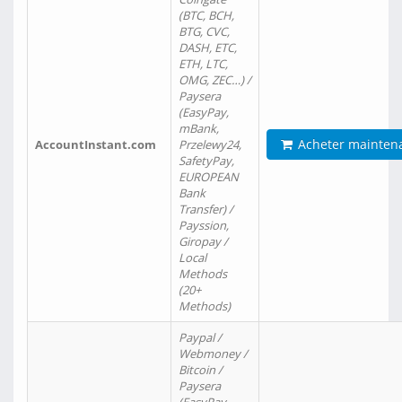
(BTC, BCH,
BTG, CVC,
DASH, ETC,
ETH, LTC,
OMG, ZEC…) /
Paysera
(EasyPay,
mBank,
Acheter mainten
AccountInstant.com
Przelewy24,
SafetyPay,
EUROPEAN
Bank
Transfer) /
Payssion,
Giropay /
Local
Methods
(20+
Methods)
Paypal /
Webmoney /
Bitcoin /
Paysera