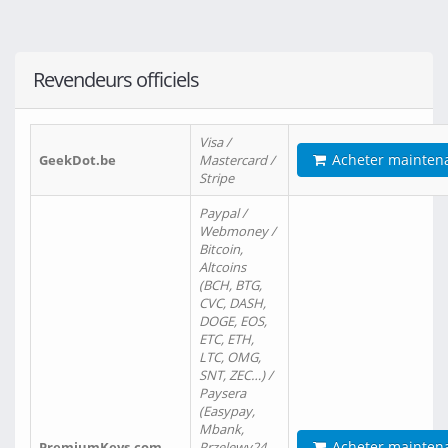
Revendeurs officiels
Visa /
Acheter mainten
GeekDot.be
Mastercard /
Stripe
Paypal /
Webmoney /
Bitcoin,
Altcoins
(BCH, BTG,
CVC, DASH,
DOGE, EOS,
ETC, ETH,
LTC, OMG,
SNT, ZEC…) /
Paysera
(Easypay,
Mbank,
Acheter mainten
PremiumKeys.com
Przelewy24,