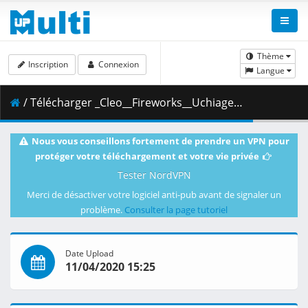
Thème
Inscription
Connexion
Langue
/ Télécharger _Cleo__Fireworks__Uchiage_Hanabi___Dual_Audio_10bit_BD1080p_x265_.mkv.003 ( 377.22 MB )
Nous vous conseillons fortement de prendre un VPN pour
protéger votre téléchargement et votre vie privée
Tester NordVPN
Merci de désactiver votre logiciel anti-pub avant de signaler un
problème.
Consulter la page tutoriel
Date Upload
11/04/2020 15:25