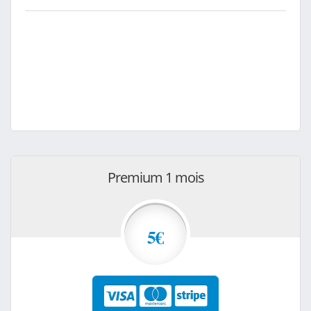
Premium 1 mois
5€