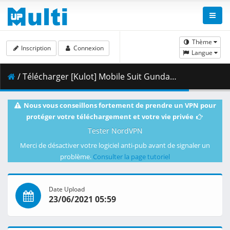
Thème
Inscription
Connexion
Langue
/ Télécharger [Kulot] Mobile Suit Gundam Char_s Counterattack [Dual-Audio][BDRip 1832x988 x264 FLACx2] [0EC5195E].mkv.013 ( 478.20 MB )
Nous vous conseillons fortement de prendre un VPN pour
protéger votre téléchargement et votre vie privée
Tester NordVPN
Merci de désactiver votre logiciel anti-pub avant de signaler un
problème.
Consulter la page tutoriel
Date Upload
23/06/2021 05:59