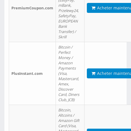
(EasyPay,
mBank,
Acheter mainten
PremiumCoupon.com
Przelewy24,
SafetyPay,
EUROPEAN
Bank
Transfer) /
Skrill
Bitcoin /
Perfect
Money /
Amazon
Payments
Acheter mainten
PlusInstant.com
(Visa,
Mastercard,
Amex,
Discover
Card, Diners
Club, JCB)
Bitcoin,
Altcoins /
Amazon Gift
Card (Visa,