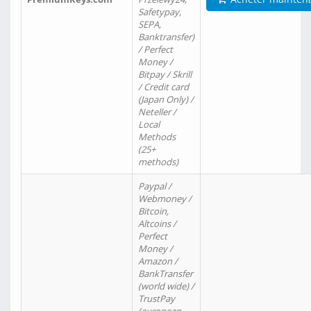
Safetypay,
SEPA,
Banktransfer)
/ Perfect
Money /
Bitpay / Skrill
/ Credit card
(Japan Only) /
Neteller /
Local
Methods
(25+
methods)
Paypal /
Webmoney /
Bitcoin,
Altcoins /
Perfect
Money /
Amazon /
BankTransfer
(world wide) /
TrustPay