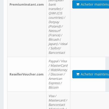
(european
Acheter mainten
PremiumInstant.com
bank
transfer) /
QIWI (CIS
countries) /
Dotpay
(Poland) /
Neosurf
(France) /
Bitcash (
Japan) / Ideal
/ Sofort/
Bancontact
Paypal / Visa
/ MasterCard
/ WebMoney
Acheter mainten
ResellerVoucher.com
/ Discover /
American
Express /
Bitcoin
Visa /
Mastercard /
Bancontact