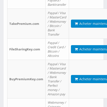
Paysera /
Banktransfer
Paypal / Visa
/ MasterCard
/ Webmoney
Acheter mainten
TakePremium.com
/ Bitcoin /
Bank
Transfer
Paypal /
Credit Card /
Acheter mainten
FileSharingKey.com
Bitcoin /
Altcoins
Paypal / Visa
/ Mastercard
/ Webmoney
/ Bank
Acheter mainten
BuyPremiumKey.com
Transfer /
Perfect
money /
Amazon pay
Webmoney /
Coingate