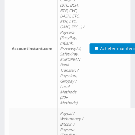
(BTC, BCH,
BTG, CVC,
DASH, ETC,
ETH, LTC,
OMG, ZEC…) /
Paysera
(EasyPay,
mBank,
Acheter mainten
AccountInstant.com
Przelewy24,
SafetyPay,
EUROPEAN
Bank
Transfer) /
Payssion,
Giropay /
Local
Methods
(20+
Methods)
Paypal /
Webmoney /
Bitcoin /
Paysera