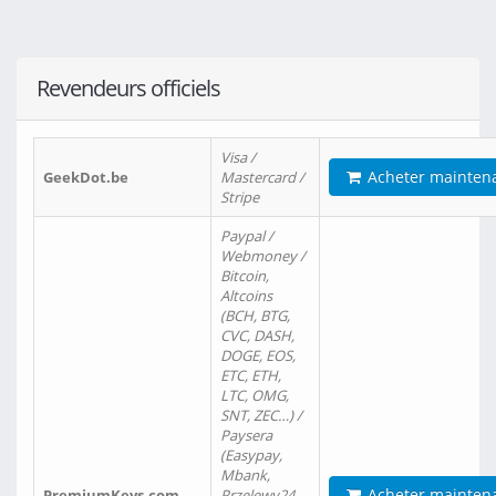
Revendeurs officiels
Visa /
Acheter mainten
GeekDot.be
Mastercard /
Stripe
Paypal /
Webmoney /
Bitcoin,
Altcoins
(BCH, BTG,
CVC, DASH,
DOGE, EOS,
ETC, ETH,
LTC, OMG,
SNT, ZEC…) /
Paysera
(Easypay,
Mbank,
Acheter mainten
PremiumKeys.com
Przelewy24,