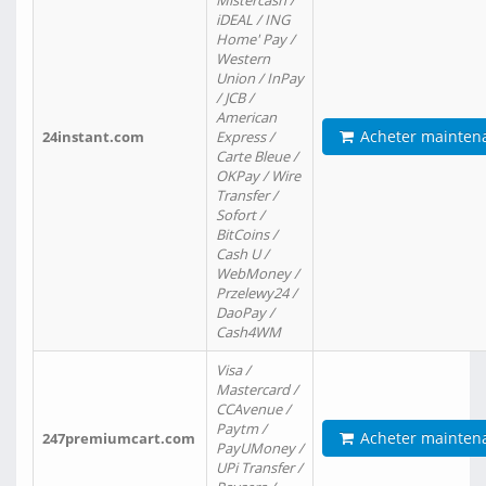
Mistercash /
iDEAL / ING
Home' Pay /
Western
Union / InPay
/ JCB /
American
Acheter mainten
24instant.com
Express /
Carte Bleue /
OKPay / Wire
Transfer /
Sofort /
BitCoins /
Cash U /
WebMoney /
Przelewy24 /
DaoPay /
Cash4WM
Visa /
Mastercard /
CCAvenue /
Paytm /
Acheter mainten
247premiumcart.com
PayUMoney /
UPi Transfer /