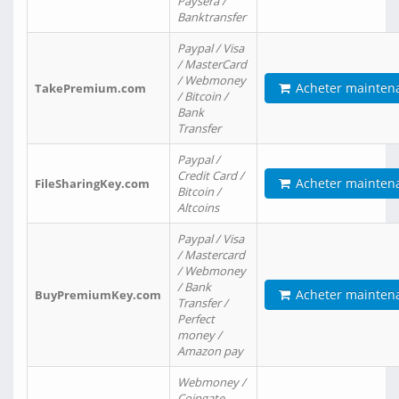
Paysera /
Banktransfer
Paypal / Visa
/ MasterCard
/ Webmoney
Acheter mainten
TakePremium.com
/ Bitcoin /
Bank
Transfer
Paypal /
Credit Card /
Acheter mainten
FileSharingKey.com
Bitcoin /
Altcoins
Paypal / Visa
/ Mastercard
/ Webmoney
/ Bank
Acheter mainten
BuyPremiumKey.com
Transfer /
Perfect
money /
Amazon pay
Webmoney /
Coingate