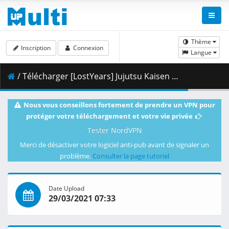
Thème
Inscription
Connexion
Langue
/ Télécharger [LostYears] Jujutsu Kaisen - 09 (WEB 1080p x264 10-bit AAC) [1E1F2458].mkv.002 ( 338.10 MB )
Nous vous conseillons fortement de prendre un VPN pour
protéger votre téléchargement et votre vie privée
Tester NordVPN
Merci de désactiver votre logiciel anti-pub avant de signaler un
problème.
Consulter la page tutoriel
Date Upload
29/03/2021 07:33