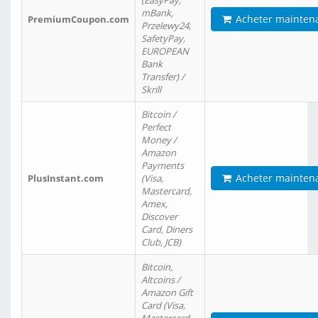
(EasyPay,
mBank,
Acheter mainten
PremiumCoupon.com
Przelewy24,
SafetyPay,
EUROPEAN
Bank
Transfer) /
Skrill
Bitcoin /
Perfect
Money /
Amazon
Payments
Acheter mainten
PlusInstant.com
(Visa,
Mastercard,
Amex,
Discover
Card, Diners
Club, JCB)
Bitcoin,
Altcoins /
Amazon Gift
Card (Visa,