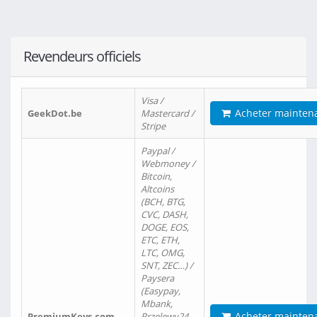
Revendeurs officiels
Visa /
Acheter mainten
GeekDot.be
Mastercard /
Stripe
Paypal /
Webmoney /
Bitcoin,
Altcoins
(BCH, BTG,
CVC, DASH,
DOGE, EOS,
ETC, ETH,
LTC, OMG,
SNT, ZEC…) /
Paysera
(Easypay,
Mbank,
Acheter mainten
PremiumKeys.com
Przelewy24,