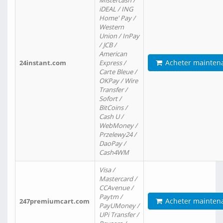
Mistercash /
iDEAL / ING
Home' Pay /
Western
Union / InPay
/ JCB /
American
Acheter mainten
24instant.com
Express /
Carte Bleue /
OKPay / Wire
Transfer /
Sofort /
BitCoins /
Cash U /
WebMoney /
Przelewy24 /
DaoPay /
Cash4WM
Visa /
Mastercard /
CCAvenue /
Paytm /
Acheter mainten
247premiumcart.com
PayUMoney /
UPi Transfer /