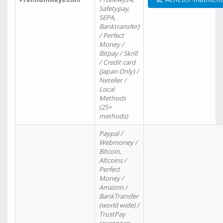
Safetypay,
SEPA,
Banktransfer)
/ Perfect
Money /
Bitpay / Skrill
/ Credit card
(Japan Only) /
Neteller /
Local
Methods
(25+
methods)
Paypal /
Webmoney /
Bitcoin,
Altcoins /
Perfect
Money /
Amazon /
BankTransfer
(world wide) /
TrustPay