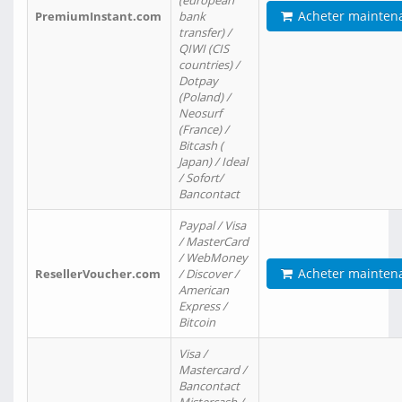
(european
Acheter mainten
PremiumInstant.com
bank
transfer) /
QIWI (CIS
countries) /
Dotpay
(Poland) /
Neosurf
(France) /
Bitcash (
Japan) / Ideal
/ Sofort/
Bancontact
Paypal / Visa
/ MasterCard
/ WebMoney
Acheter mainten
ResellerVoucher.com
/ Discover /
American
Express /
Bitcoin
Visa /
Mastercard /
Bancontact