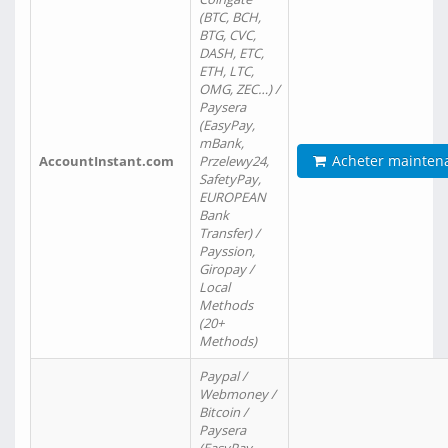
(BTC, BCH,
BTG, CVC,
DASH, ETC,
ETH, LTC,
OMG, ZEC…) /
Paysera
(EasyPay,
mBank,
Acheter mainten
AccountInstant.com
Przelewy24,
SafetyPay,
EUROPEAN
Bank
Transfer) /
Payssion,
Giropay /
Local
Methods
(20+
Methods)
Paypal /
Webmoney /
Bitcoin /
Paysera