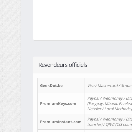
Revendeurs officiels
GeekDot.be
Visa / Mastercard / Stripe
Paypal / Webmoney / Bitc
PremiumKeys.com
(Easypay, Mbank, Przelewy2
Neteller / Local Methods
Paypal / Webmoney / Bitc
PremiumInstant.com
transfer) / QIWI (CIS coun