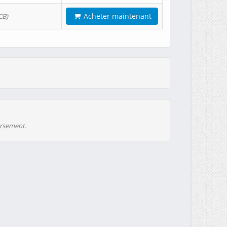
Acheter maintenant
CB)
ursement.