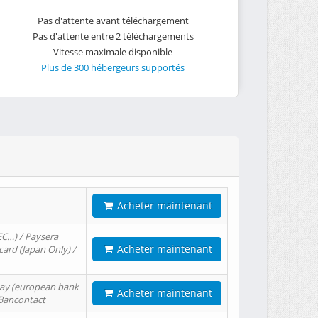
Pas d'attente avant téléchargement
Pas d'attente entre 2 téléchargements
Vitesse maximale disponible
Plus de 300 hébergeurs supportés
Acheter maintenant
EC…) / Paysera
Acheter maintenant
card (Japan Only) /
tPay (european bank
Acheter maintenant
/ Bancontact