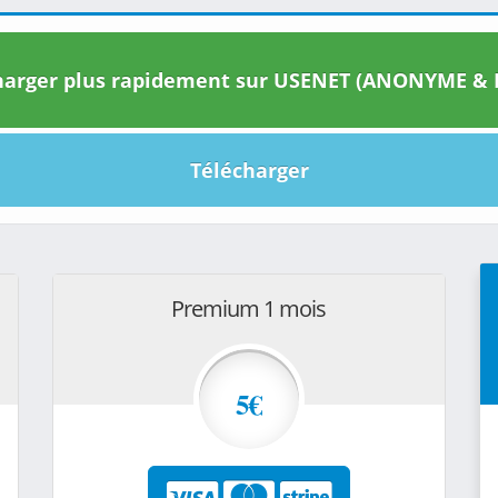
arger plus rapidement sur USENET (ANONYME & I
Télécharger
Premium 1 mois
5€