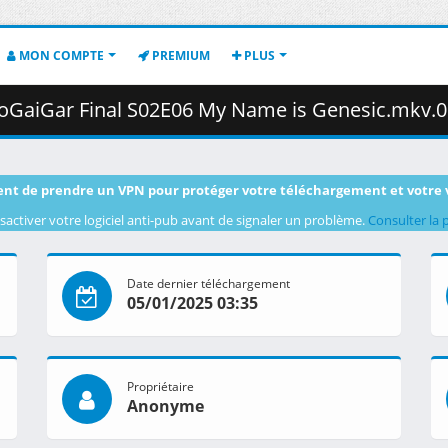
MON COMPTE
PREMIUM
PLUS
aiGar Final S02E06 My Name is Genesic.mkv.004 ( 4
nt de prendre un VPN pour protéger votre téléchargement et votre 
sactiver votre logiciel anti-pub avant de signaler un problème.
Consulter la 
Date dernier téléchargement
05/01/2025 03:35
Propriétaire
Anonyme