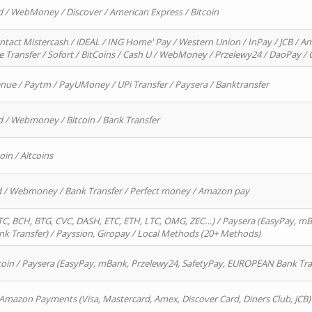
d / WebMoney / Discover / American Express / Bitcoin
ntact Mistercash / iDEAL / ING Home' Pay / Western Union / InPay / JCB / Am
re Transfer / Sofort / BitCoins / Cash U / WebMoney / Przelewy24 / DaoPay 
enue / Paytm / PayUMoney / UPi Transfer / Paysera / Banktransfer
d / Webmoney / Bitcoin / Bank Transfer
oin / Altcoins
rd / Webmoney / Bank Transfer / Perfect money / Amazon pay
, BCH, BTG, CVC, DASH, ETC, ETH, LTC, OMG, ZEC…) / Paysera (EasyPay, mB
 Transfer) / Payssion, Giropay / Local Methods (20+ Methods)
oin / Paysera (EasyPay, mBank, Przelewy24, SafetyPay, EUROPEAN Bank Transf
 Amazon Payments (Visa, Mastercard, Amex, Discover Card, Diners Club, JCB)