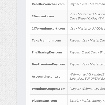
ResellerVoucher.com
Paypal / Visa / MasterCar
Visa / Mastercard / Banco
24instant.com
Carte Bleue / OKPay / Wi
247premiumcart.com
Visa / Mastercard / CCAv
TakePremium.com
Paypal / Visa / MasterCar
FileSharingKey.com
Paypal / Credit Card / Bitc
BuyPremiumKey.com
Paypal / Visa / Masterca
Webmoney / Coingate (BTC
AccountInstant.com
SafetyPay, EUROPEAN Bank
PremiumCoupon.com
Paypal / Webmoney / Bitc
PlusInstant.com
Bitcoin / Perfect Money /