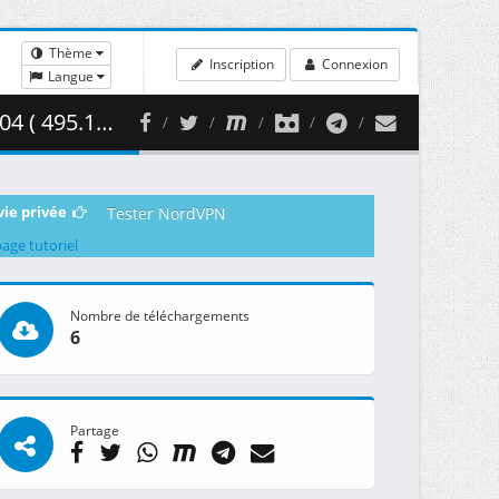
Thème
Inscription
Connexion
Langue
95.11 MB )
vie privée
Tester NordVPN
page tutoriel
Nombre de téléchargements
6
Partage