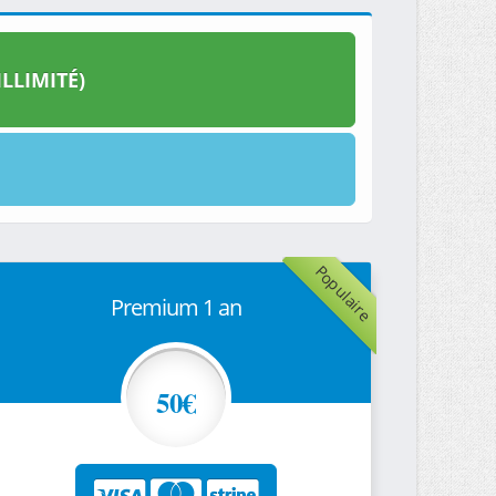
LLIMITÉ)
Populaire
Premium 1 an
50€