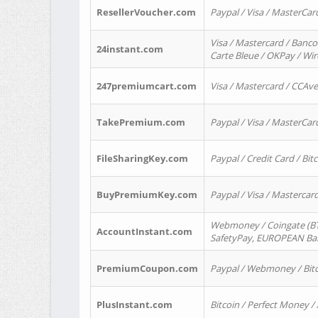
ResellerVoucher.com
Paypal / Visa / MasterCar
Visa / Mastercard / Banco
24instant.com
Carte Bleue / OKPay / Wi
247premiumcart.com
Visa / Mastercard / CCAv
TakePremium.com
Paypal / Visa / MasterCar
FileSharingKey.com
Paypal / Credit Card / Bitc
BuyPremiumKey.com
Paypal / Visa / Masterca
Webmoney / Coingate (BTC
AccountInstant.com
SafetyPay, EUROPEAN Bank
PremiumCoupon.com
Paypal / Webmoney / Bitc
PlusInstant.com
Bitcoin / Perfect Money /