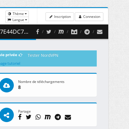
Thème
Inscription
Connexion
Langue
432.05 MB )
vie privée
Tester NordVPN
page tutoriel
Nombre de téléchargements
8
Partage