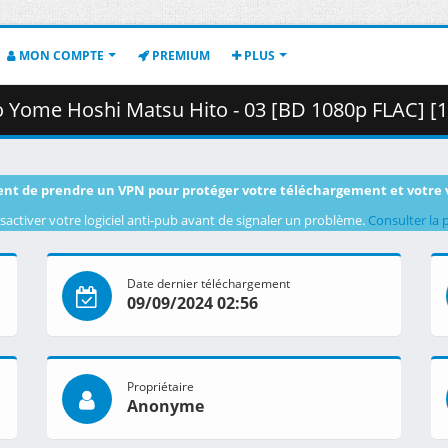
MON COMPTE
PREMIUM
PLUS
shi Matsu Hito - 03 [BD 1080p FLAC] [17E44DC7].mkv.005 ( 
nt de prendre un VPN pour protéger votre téléchargement et votre 
sactiver votre logiciel anti-pub avant de signaler un problème.
Consulter la 
Date dernier téléchargement
09/09/2024 02:56
Propriétaire
Anonyme