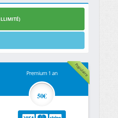
LLIMITÉ)
Populaire
Premium 1 an
50€