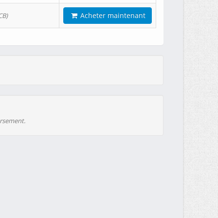
Acheter maintenant
CB)
ursement.