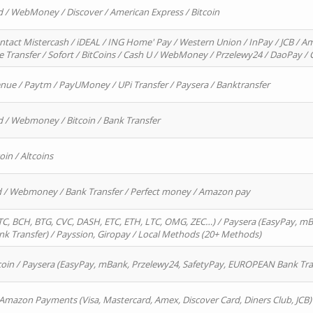
d / WebMoney / Discover / American Express / Bitcoin
ntact Mistercash / iDEAL / ING Home' Pay / Western Union / InPay / JCB / Am
re Transfer / Sofort / BitCoins / Cash U / WebMoney / Przelewy24 / DaoPay 
enue / Paytm / PayUMoney / UPi Transfer / Paysera / Banktransfer
d / Webmoney / Bitcoin / Bank Transfer
oin / Altcoins
rd / Webmoney / Bank Transfer / Perfect money / Amazon pay
, BCH, BTG, CVC, DASH, ETC, ETH, LTC, OMG, ZEC…) / Paysera (EasyPay, mB
 Transfer) / Payssion, Giropay / Local Methods (20+ Methods)
oin / Paysera (EasyPay, mBank, Przelewy24, SafetyPay, EUROPEAN Bank Transf
 Amazon Payments (Visa, Mastercard, Amex, Discover Card, Diners Club, JCB)