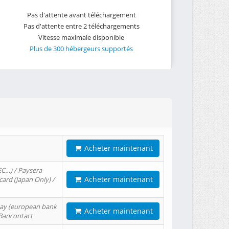
Pas d'attente avant téléchargement
Pas d'attente entre 2 téléchargements
Vitesse maximale disponible
Plus de 300 hébergeurs supportés
Acheter maintenant
EC…) / Paysera
Acheter maintenant
card (Japan Only) /
tPay (european bank
Acheter maintenant
/ Bancontact