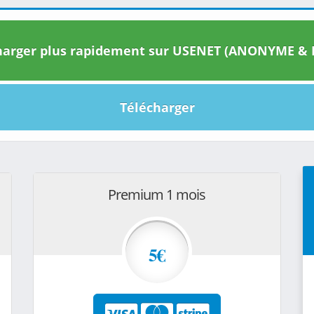
arger plus rapidement sur USENET (ANONYME & I
Télécharger
Premium 1 mois
5€