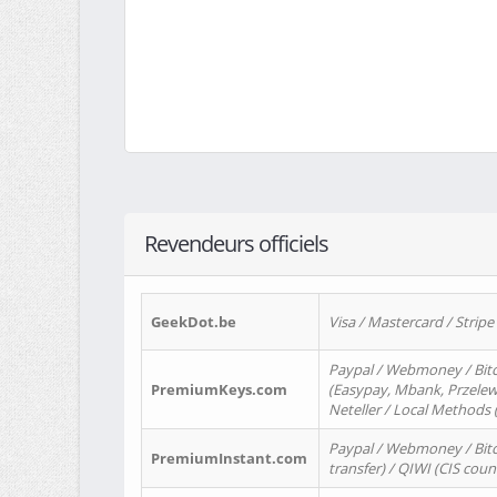
Revendeurs officiels
GeekDot.be
Visa / Mastercard / Stripe
Paypal / Webmoney / Bitc
PremiumKeys.com
(Easypay, Mbank, Przelewy2
Neteller / Local Methods
Paypal / Webmoney / Bitc
PremiumInstant.com
transfer) / QIWI (CIS coun