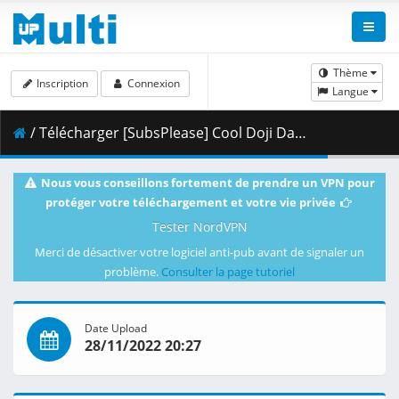
Thème
Inscription
Connexion
Langue
/ Télécharger [SubsPlease] Cool Doji Danshi - 08 (1080p) [4743B9E3].mkv.001 ( 327.35 MB )
Nous vous conseillons fortement de prendre un VPN pour
protéger votre téléchargement et votre vie privée
Tester NordVPN
Merci de désactiver votre logiciel anti-pub avant de signaler un
problème.
Consulter la page tutoriel
Date Upload
28/11/2022 20:27