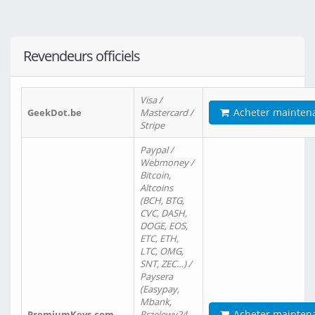
Revendeurs officiels
Visa /
Acheter mainten
GeekDot.be
Mastercard /
Stripe
Paypal /
Webmoney /
Bitcoin,
Altcoins
(BCH, BTG,
CVC, DASH,
DOGE, EOS,
ETC, ETH,
LTC, OMG,
SNT, ZEC…) /
Paysera
(Easypay,
Mbank,
Acheter mainten
PremiumKeys.com
Przelewy24,