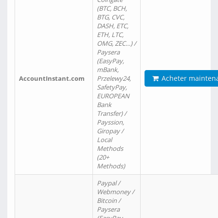
(BTC, BCH,
BTG, CVC,
DASH, ETC,
ETH, LTC,
OMG, ZEC…) /
Paysera
(EasyPay,
mBank,
Acheter mainten
AccountInstant.com
Przelewy24,
SafetyPay,
EUROPEAN
Bank
Transfer) /
Payssion,
Giropay /
Local
Methods
(20+
Methods)
Paypal /
Webmoney /
Bitcoin /
Paysera