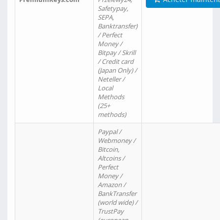
Safetypay,
SEPA,
Banktransfer)
/ Perfect
Money /
Bitpay / Skrill
/ Credit card
(Japan Only) /
Neteller /
Local
Methods
(25+
methods)
Paypal /
Webmoney /
Bitcoin,
Altcoins /
Perfect
Money /
Amazon /
BankTransfer
(world wide) /
TrustPay