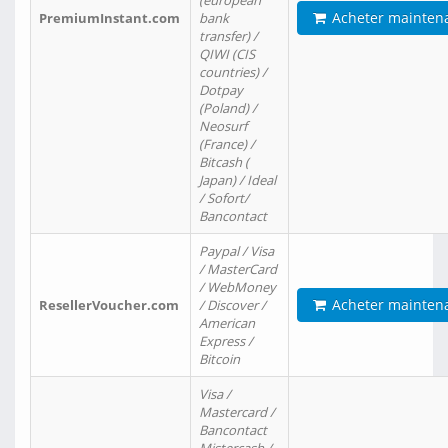
(european
Acheter mainten
PremiumInstant.com
bank
transfer) /
QIWI (CIS
countries) /
Dotpay
(Poland) /
Neosurf
(France) /
Bitcash (
Japan) / Ideal
/ Sofort/
Bancontact
Paypal / Visa
/ MasterCard
/ WebMoney
Acheter mainten
ResellerVoucher.com
/ Discover /
American
Express /
Bitcoin
Visa /
Mastercard /
Bancontact