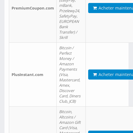
(EasyPay,
mBank,
Acheter mainten
PremiumCoupon.com
Przelewy24,
SafetyPay,
EUROPEAN
Bank
Transfer) /
Skrill
Bitcoin /
Perfect
Money /
Amazon
Payments
Acheter mainten
PlusInstant.com
(Visa,
Mastercard,
Amex,
Discover
Card, Diners
Club, JCB)
Bitcoin,
Altcoins /
Amazon Gift
Card (Visa,