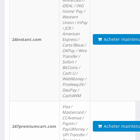
Mistercash /
iDEAL / ING
Home' Pay /
Western
Union / InPay
/ JCB /
American
Acheter mainten
24instant.com
Express /
Carte Bleue /
OKPay / Wire
Transfer /
Sofort /
BitCoins /
Cash U /
WebMoney /
Przelewy24 /
DaoPay /
Cash4WM
Visa /
Mastercard /
CCAvenue /
Paytm /
Acheter mainten
247premiumcart.com
PayUMoney /
UPi Transfer /