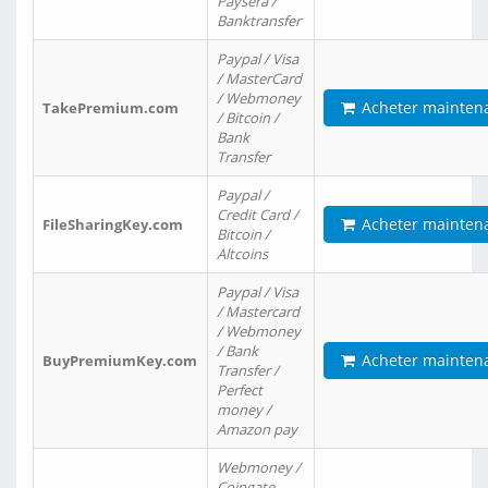
Paysera /
Banktransfer
Paypal / Visa
/ MasterCard
/ Webmoney
Acheter mainten
TakePremium.com
/ Bitcoin /
Bank
Transfer
Paypal /
Credit Card /
Acheter mainten
FileSharingKey.com
Bitcoin /
Altcoins
Paypal / Visa
/ Mastercard
/ Webmoney
/ Bank
Acheter mainten
BuyPremiumKey.com
Transfer /
Perfect
money /
Amazon pay
Webmoney /
Coingate