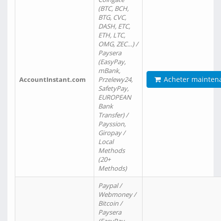
(BTC, BCH,
BTG, CVC,
DASH, ETC,
ETH, LTC,
OMG, ZEC…) /
Paysera
(EasyPay,
mBank,
Acheter mainten
AccountInstant.com
Przelewy24,
SafetyPay,
EUROPEAN
Bank
Transfer) /
Payssion,
Giropay /
Local
Methods
(20+
Methods)
Paypal /
Webmoney /
Bitcoin /
Paysera