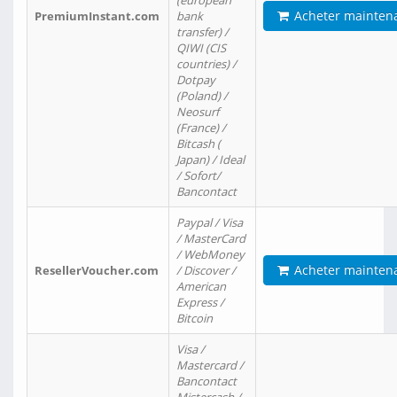
(european
Acheter mainten
PremiumInstant.com
bank
transfer) /
QIWI (CIS
countries) /
Dotpay
(Poland) /
Neosurf
(France) /
Bitcash (
Japan) / Ideal
/ Sofort/
Bancontact
Paypal / Visa
/ MasterCard
/ WebMoney
Acheter mainten
ResellerVoucher.com
/ Discover /
American
Express /
Bitcoin
Visa /
Mastercard /
Bancontact