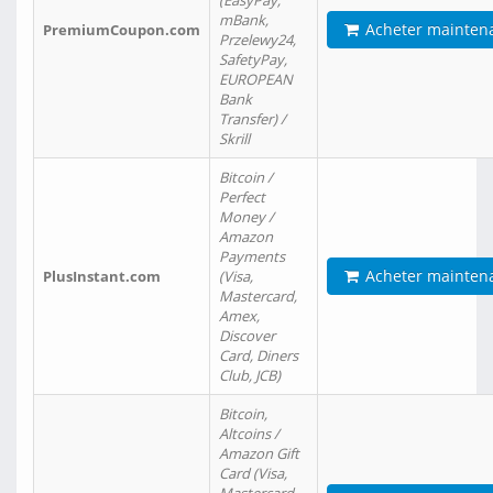
(EasyPay,
mBank,
Acheter mainten
PremiumCoupon.com
Przelewy24,
SafetyPay,
EUROPEAN
Bank
Transfer) /
Skrill
Bitcoin /
Perfect
Money /
Amazon
Payments
Acheter mainten
PlusInstant.com
(Visa,
Mastercard,
Amex,
Discover
Card, Diners
Club, JCB)
Bitcoin,
Altcoins /
Amazon Gift
Card (Visa,