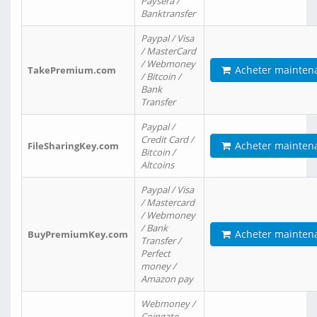
Paysera /
Banktransfer
Paypal / Visa
/ MasterCard
/ Webmoney
Acheter mainten
TakePremium.com
/ Bitcoin /
Bank
Transfer
Paypal /
Credit Card /
Acheter mainten
FileSharingKey.com
Bitcoin /
Altcoins
Paypal / Visa
/ Mastercard
/ Webmoney
/ Bank
Acheter mainten
BuyPremiumKey.com
Transfer /
Perfect
money /
Amazon pay
Webmoney /
Coingate