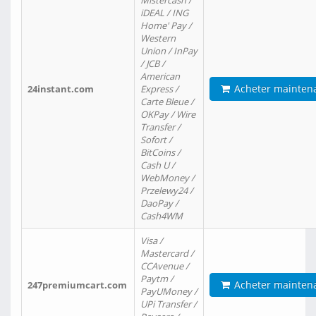
Mistercash /
iDEAL / ING
Home' Pay /
Western
Union / InPay
/ JCB /
American
Acheter mainten
24instant.com
Express /
Carte Bleue /
OKPay / Wire
Transfer /
Sofort /
BitCoins /
Cash U /
WebMoney /
Przelewy24 /
DaoPay /
Cash4WM
Visa /
Mastercard /
CCAvenue /
Paytm /
Acheter mainten
247premiumcart.com
PayUMoney /
UPi Transfer /