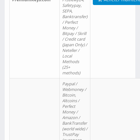
Safetypay,
SEPA,
Banktransfer)
/ Perfect
Money /
Bitpay / Skrill
/ Credit card
(Japan Only) /
Neteller /
Local
Methods
(25+
methods)
Paypal /
Webmoney /
Bitcoin,
Altcoins /
Perfect
Money /
Amazon /
BankTransfer
(world wide) /
TrustPay