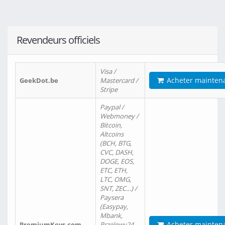
Revendeurs officiels
Visa /
Acheter mainten
GeekDot.be
Mastercard /
Stripe
Paypal /
Webmoney /
Bitcoin,
Altcoins
(BCH, BTG,
CVC, DASH,
DOGE, EOS,
ETC, ETH,
LTC, OMG,
SNT, ZEC…) /
Paysera
(Easypay,
Mbank,
Acheter mainten
PremiumKeys.com
Przelewy24,