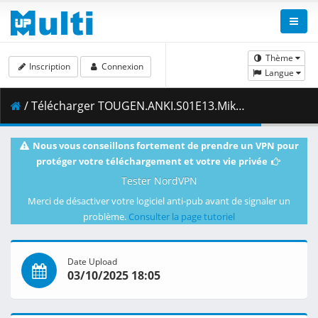
Thème
Inscription
Connexion
Langue
/ Télécharger TOUGEN.ANKI.S01E13.Mikado.Like.Gate.of.the.Gods.1080p.CR.WEB-DL.JPN.AAC2.0.H.264.MSubs-ToonsHub.mkv.001 ( 468.12 MB )
Nous vous conseillons fortement de prendre un VPN pour
protéger votre téléchargement et votre vie privée
Tester NordVPN
Merci de désactiver votre logiciel anti-pub avant de signaler un
problème.
Consulter la page tutoriel
Date Upload
03/10/2025 18:05