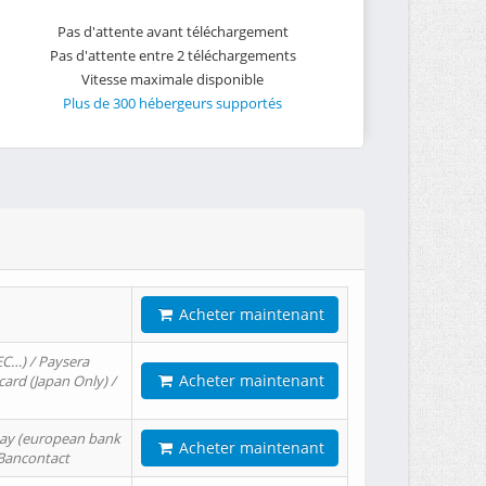
Pas d'attente avant téléchargement
Pas d'attente entre 2 téléchargements
Vitesse maximale disponible
Plus de 300 hébergeurs supportés
Acheter maintenant
EC…) / Paysera
Acheter maintenant
card (Japan Only) /
tPay (european bank
Acheter maintenant
/ Bancontact