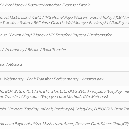
d / WebMoney / Discover / American Express / Bitcoin
ntact Mistercash / iDEAL / ING Home' Pay / Western Union / InPay / JCB / Am
re Transfer / Sofort / BitCoins / Cash U / WebMoney / Przelewy24 / DaoPay 
enue / Paytm / PayUMoney / UPi Transfer / Paysera / Banktransfer
d / Webmoney / Bitcoin / Bank Transfer
oin / Altcoins
rd / Webmoney / Bank Transfer / Perfect money / Amazon pay
, BCH, BTG, CVC, DASH, ETC, ETH, LTC, OMG, ZEC…) / Paysera (EasyPay, mB
 Transfer) / Payssion, Giropay / Local Methods (20+ Methods)
oin / Paysera (EasyPay, mBank, Przelewy24, SafetyPay, EUROPEAN Bank Transf
 Amazon Payments (Visa, Mastercard, Amex, Discover Card, Diners Club, JCB)