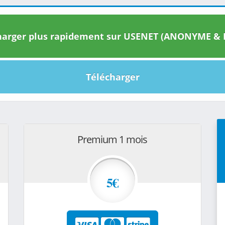
arger plus rapidement sur USENET (ANONYME & I
Télécharger
Premium 1 mois
5€