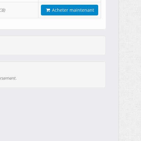
Acheter maintenant
CB)
ursement.