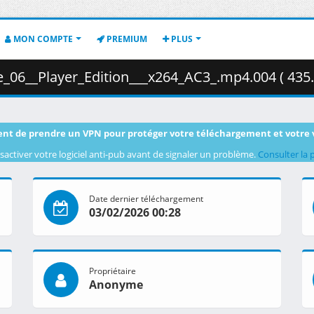
MON COMPTE
PREMIUM
PLUS
_06__Player_Edition___x264_AC3_.mp4.004 ( 435
nt de prendre un VPN pour protéger votre téléchargement et votre 
sactiver votre logiciel anti-pub avant de signaler un problème.
Consulter la 
Date dernier téléchargement
03/02/2026 00:28
Propriétaire
Anonyme