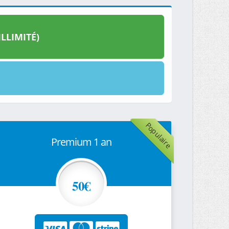
LLIMITÉ)
Populaire
Premium 1 an
50€