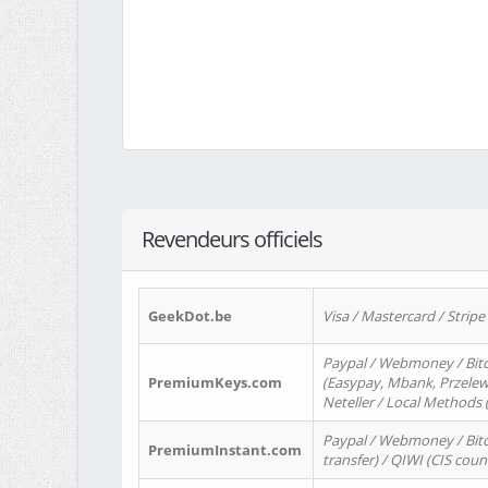
Revendeurs officiels
GeekDot.be
Visa / Mastercard / Stripe
Paypal / Webmoney / Bitc
PremiumKeys.com
(Easypay, Mbank, Przelewy2
Neteller / Local Methods
Paypal / Webmoney / Bitc
PremiumInstant.com
transfer) / QIWI (CIS coun