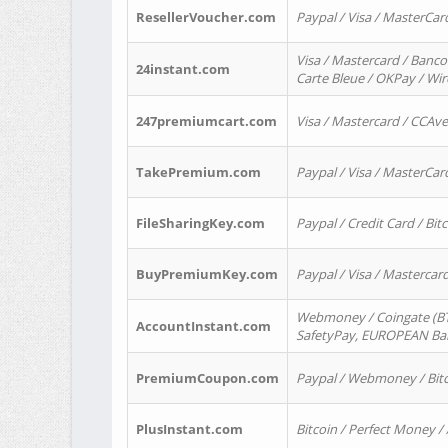
ResellerVoucher.com
Paypal / Visa / MasterCar
Visa / Mastercard / Banco
24instant.com
Carte Bleue / OKPay / Wi
247premiumcart.com
Visa / Mastercard / CCAv
TakePremium.com
Paypal / Visa / MasterCar
FileSharingKey.com
Paypal / Credit Card / Bitc
BuyPremiumKey.com
Paypal / Visa / Masterca
Webmoney / Coingate (BTC
AccountInstant.com
SafetyPay, EUROPEAN Bank
PremiumCoupon.com
Paypal / Webmoney / Bitc
PlusInstant.com
Bitcoin / Perfect Money /