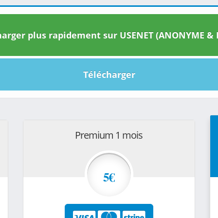
arger plus rapidement sur USENET (ANONYME & I
Télécharger
Premium 1 mois
5€