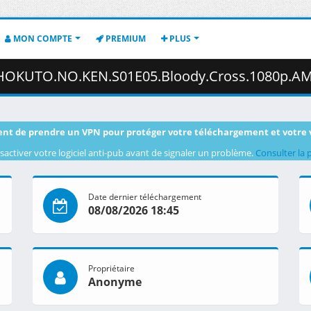
MON COMPTE
PREMIUM
PLUS
05.Bloody.Cross.1080p.AMZN.WEB-DL.DUAL.DDP2.0.H.264.MSubs-ToonsHub.mkv.001
nt de prendre un VPN pour protéger votre téléchargement et votre 
sactiver votre logiciel anti-pub avant de signaler un problème.
Consulter la 
Date dernier téléchargement
08/08/2026 18:45
Propriétaire
Anonyme