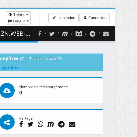
Thème
Inscription
Connexion
Langue
 ( 428.95 MB )
vie privée
Tester NordVPN
page tutoriel
Nombre de téléchargements
0
Partage