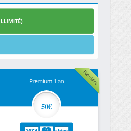
LLIMITÉ)
Populaire
Premium 1 an
50€