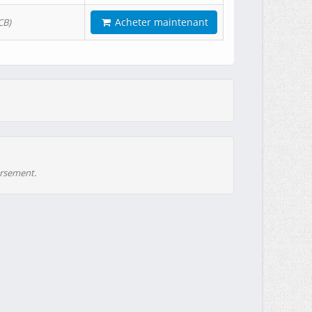
Acheter maintenant
CB)
ursement.