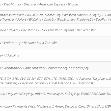
d / WebMoney / Discover / American Express / Bitcoin
ntact Mistercash / iDEAL / ING Home' Pay / Western Union / InPay / JCB / Am
re Transfer / Sofort / BitCoins / Cash U / WebMoney / Przelewy24 / DaoPay 
enue / Paytm / PayUMoney / UPi Transfer / Paysera / Banktransfer
d / Webmoney / Bitcoin / Bank Transfer
oin / Altcoins
rd / Webmoney / Bank Transfer / Perfect money / Amazon pay
, BCH, BTG, CVC, DASH, ETC, ETH, LTC, OMG, ZEC…) / Paysera (EasyPay, mB
 Transfer) / Payssion, Giropay / Local Methods (20+ Methods)
oin / Paysera (EasyPay, mBank, Przelewy24, SafetyPay, EUROPEAN Bank Transf
 Amazon Payments (Visa, Mastercard, Amex, Discover Card, Diners Club, JCB)