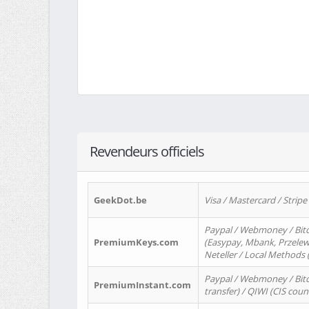
Revendeurs officiels
GeekDot.be
Visa / Mastercard / Stripe
Paypal / Webmoney / Bitc
PremiumKeys.com
(Easypay, Mbank, Przelewy2
Neteller / Local Methods
Paypal / Webmoney / Bitc
PremiumInstant.com
transfer) / QIWI (CIS coun