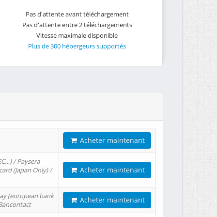
Pas d'attente avant téléchargement
Pas d'attente entre 2 téléchargements
Vitesse maximale disponible
Plus de 300 hébergeurs supportés
Acheter maintenant
EC…) / Paysera
Acheter maintenant
card (Japan Only) /
tPay (european bank
Acheter maintenant
/ Bancontact