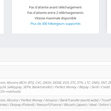
Pas d'attente avant téléchargement
Pas d'attente entre 2 téléchargements
Vitesse maximale disponible
Plus de 300 hébergeurs supportés
oin, Altcoins (BCH, BTG, CVC, DASH, DOGE, EOS, ETC, ETH, LTC, OMG, SNT, Z
4, Safetypay, SEPA, Banktransfer) / Perfect Money / Bitpay / Skrill / Credit 
 (25+ methods)
oin, Altcoins / Perfect Money / Amazon / BankTransfer (world wide) / Trus
tries) / Dotpay (Poland) / Neosurf (France) / Bitcash ( Japan) / Ideal / Sofort