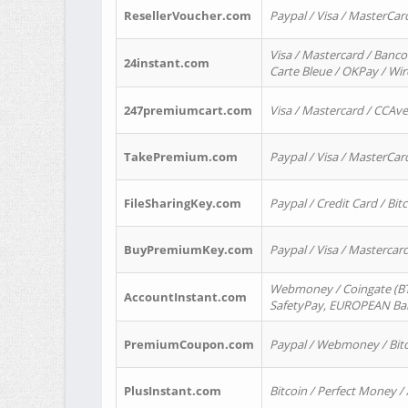
ResellerVoucher.com
Paypal / Visa / MasterCar
Visa / Mastercard / Banco
24instant.com
Carte Bleue / OKPay / Wi
247premiumcart.com
Visa / Mastercard / CCAv
TakePremium.com
Paypal / Visa / MasterCar
FileSharingKey.com
Paypal / Credit Card / Bitc
BuyPremiumKey.com
Paypal / Visa / Masterca
Webmoney / Coingate (BTC
AccountInstant.com
SafetyPay, EUROPEAN Bank
PremiumCoupon.com
Paypal / Webmoney / Bitc
PlusInstant.com
Bitcoin / Perfect Money /