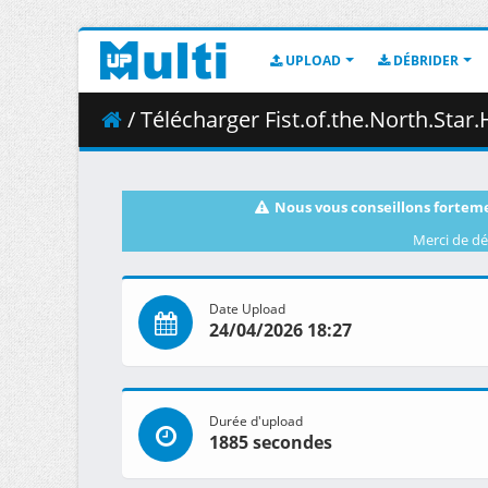
UPLOAD
DÉBRIDER
/ Télécharger Fist.of.the.North.Star.HOKUTO.NO.KEN.S01E
Nous vous conseillons forteme
Merci de dé
Date Upload
24/04/2026 18:27
Durée d'upload
1885 secondes