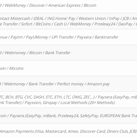
d / WebMoney / Discover / American Express / Bitcoin
ntact Mistercash / iDEAL / ING Home' Pay / Western Union / InPay / JCB / Am
re Transfer / Sofort / BitCoins / Cash U / WebMoney / Przelewy24 / DaoPay 
enue / Paytm / PayUMoney / UPi Transfer / Paysera / Banktransfer
d / Webmoney / Bitcoin / Bank Transfer
oin / Altcoins
rd / Webmoney / Bank Transfer / Perfect money / Amazon pay
, BCH, BTG, CVC, DASH, ETC, ETH, LTC, OMG, ZEC…) / Paysera (EasyPay, mB
 Transfer) / Payssion, Giropay / Local Methods (20+ Methods)
oin / Paysera (EasyPay, mBank, Przelewy24, SafetyPay, EUROPEAN Bank Transf
 Amazon Payments (Visa, Mastercard, Amex, Discover Card, Diners Club, JCB)