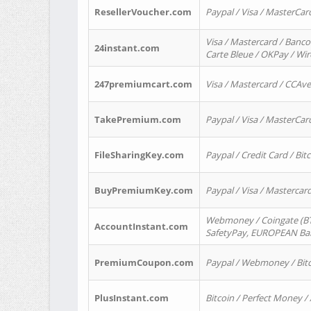
ResellerVoucher.com
Paypal / Visa / MasterCar
Visa / Mastercard / Banco
24instant.com
Carte Bleue / OKPay / Wi
247premiumcart.com
Visa / Mastercard / CCAv
TakePremium.com
Paypal / Visa / MasterCar
FileSharingKey.com
Paypal / Credit Card / Bitc
BuyPremiumKey.com
Paypal / Visa / Masterca
Webmoney / Coingate (BTC
AccountInstant.com
SafetyPay, EUROPEAN Bank
PremiumCoupon.com
Paypal / Webmoney / Bitc
PlusInstant.com
Bitcoin / Perfect Money /