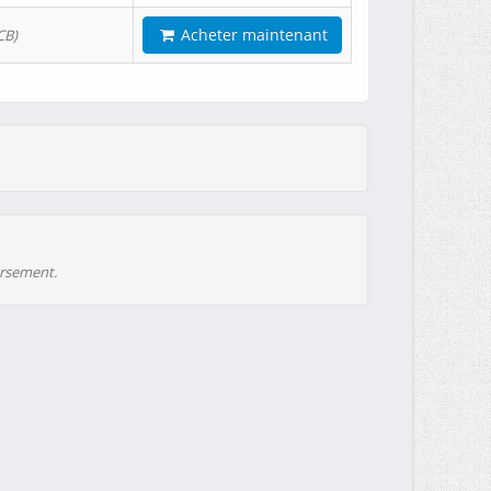
Acheter maintenant
CB)
ursement.