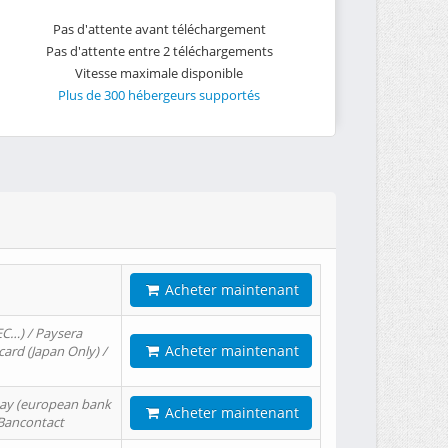
Pas d'attente avant téléchargement
Pas d'attente entre 2 téléchargements
Vitesse maximale disponible
Plus de 300 hébergeurs supportés
Acheter maintenant
EC…) / Paysera
Acheter maintenant
card (Japan Only) /
tPay (european bank
Acheter maintenant
/ Bancontact