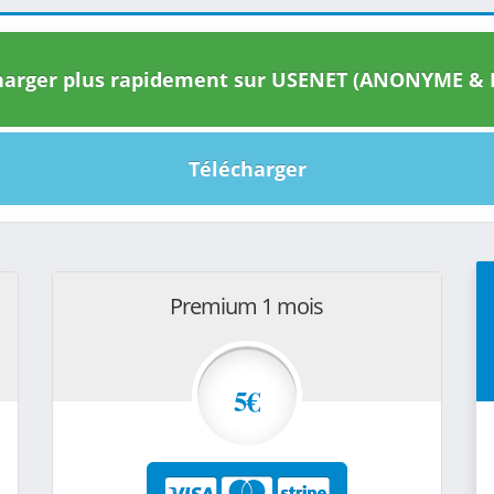
arger plus rapidement sur USENET (ANONYME & I
Télécharger
Premium 1 mois
5€