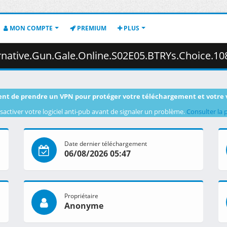
MON COMPTE
PREMIUM
PLUS
line.S02E05.BTRYs.Choice.1080p.CR.WEB-DL.AAC2.0.H.264.DUAL-VARYG.mkv.003
nt de prendre un VPN pour protéger votre téléchargement et votre 
sactiver votre logiciel anti-pub avant de signaler un problème.
Consulter la 
Date dernier téléchargement
06/08/2026 05:47
Propriétaire
Anonyme