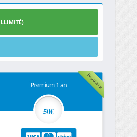
LLIMITÉ)
Populaire
Premium 1 an
50€