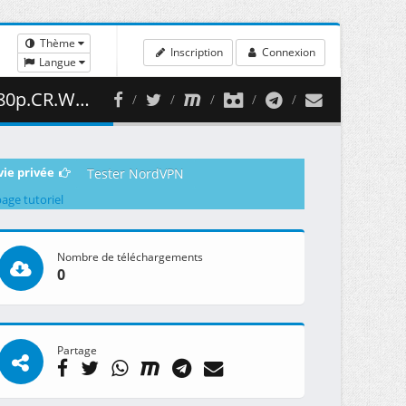
Thème
Inscription
Connexion
Langue
 ( 466.23 MB )
vie privée
Tester NordVPN
page tutoriel
Nombre de téléchargements
0
Partage