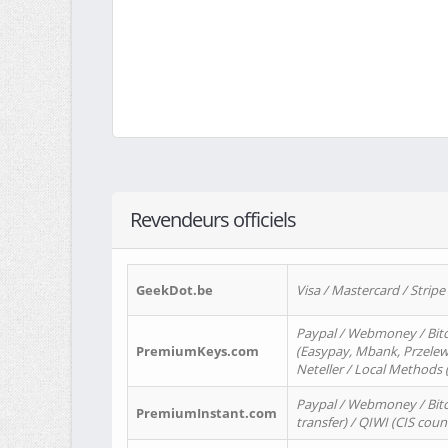
Revendeurs officiels
GeekDot.be
Visa / Mastercard / Stripe
Paypal / Webmoney / Bitc
PremiumKeys.com
(Easypay, Mbank, Przelewy2
Neteller / Local Methods
Paypal / Webmoney / Bitc
PremiumInstant.com
transfer) / QIWI (CIS coun