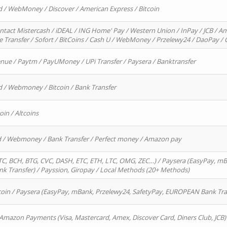
d / WebMoney / Discover / American Express / Bitcoin
ntact Mistercash / iDEAL / ING Home' Pay / Western Union / InPay / JCB / Am
re Transfer / Sofort / BitCoins / Cash U / WebMoney / Przelewy24 / DaoPay 
enue / Paytm / PayUMoney / UPi Transfer / Paysera / Banktransfer
d / Webmoney / Bitcoin / Bank Transfer
oin / Altcoins
rd / Webmoney / Bank Transfer / Perfect money / Amazon pay
, BCH, BTG, CVC, DASH, ETC, ETH, LTC, OMG, ZEC…) / Paysera (EasyPay, mB
 Transfer) / Payssion, Giropay / Local Methods (20+ Methods)
oin / Paysera (EasyPay, mBank, Przelewy24, SafetyPay, EUROPEAN Bank Transf
 Amazon Payments (Visa, Mastercard, Amex, Discover Card, Diners Club, JCB)