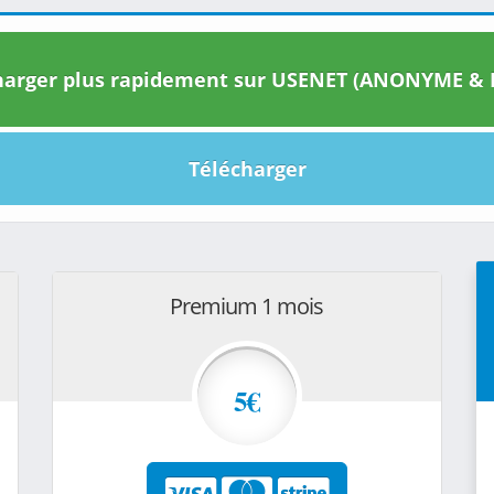
arger plus rapidement sur USENET (ANONYME & I
Télécharger
Premium 1 mois
5€