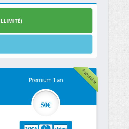
LLIMITÉ)
Populaire
Premium 1 an
50€