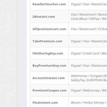
ResellerVoucher.com
Paypal / Visa / MasterCar
Visa / Mastercard / Banco
24instant.com
Carte Bleue / OKPay / Wi
247premiumcart.com
Visa / Mastercard / CCAv
TakePremium.com
Paypal / Visa / MasterCar
FileSharingKey.com
Paypal / Credit Card / Bitc
BuyPremiumKey.com
Paypal / Visa / Masterca
Webmoney / Coingate (BTC
AccountInstant.com
SafetyPay, EUROPEAN Bank
PremiumCoupon.com
Paypal / Webmoney / Bitc
PlusInstant.com
Bitcoin / Perfect Money /