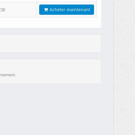
Acheter maintenant
CB)
ursement.