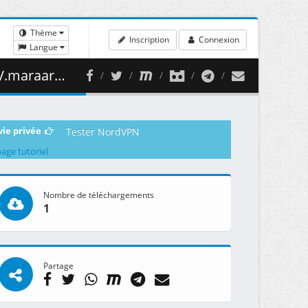
Thème
Inscription
Connexion
Langue
 5.47 GB )
vie privée
Tester NordVPN
page tutoriel
Nombre de téléchargements
1
Partage