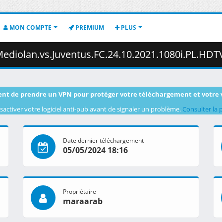
MON COMPTE
PREMIUM
PLUS
an.vs.Juventus.FC.24.10.2021.1080i.PL.HDTV.maraarab.ts (
nt de prendre un VPN pour protéger votre téléchargement et votre 
sactiver votre logiciel anti-pub avant de signaler un problème.
Consulter la 
Date dernier téléchargement
05/05/2024 18:16
Propriétaire
maraarab