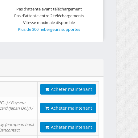
Pas d'attente avant téléchargement
Pas d'attente entre 2 téléchargements
Vitesse maximale disponible
Plus de 300 hébergeurs supportés
Acheter maintenant
EC…) / Paysera
Acheter maintenant
card (Japan Only) /
tPay (european bank
Acheter maintenant
/ Bancontact