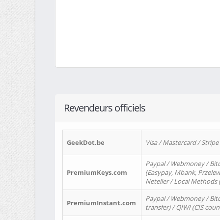
Revendeurs officiels
GeekDot.be
Visa / Mastercard / Stripe
Paypal / Webmoney / Bitc
PremiumKeys.com
(Easypay, Mbank, Przelewy2
Neteller / Local Methods
Paypal / Webmoney / Bitc
PremiumInstant.com
transfer) / QIWI (CIS coun