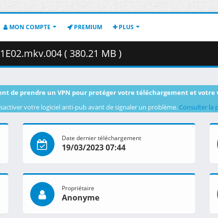
MON COMPTE
PREMIUM
PLUS
01E02.mkv.004 ( 380.21 MB )
nt de prendre un VPN pour protéger votre téléchargement et votre 
sactiver votre logiciel anti-pub avant de signaler un problème.
Consulter la 
Date dernier téléchargement
19/03/2023 07:44
Propriétaire
Anonyme