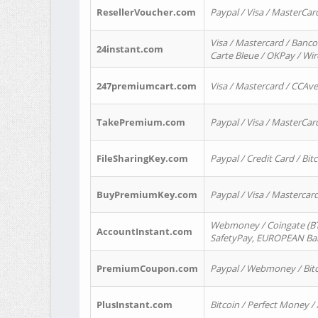
ResellerVoucher.com
Paypal / Visa / MasterCar
Visa / Mastercard / Banco
24instant.com
Carte Bleue / OKPay / Wi
247premiumcart.com
Visa / Mastercard / CCAv
TakePremium.com
Paypal / Visa / MasterCar
FileSharingKey.com
Paypal / Credit Card / Bitc
BuyPremiumKey.com
Paypal / Visa / Masterca
Webmoney / Coingate (BTC
AccountInstant.com
SafetyPay, EUROPEAN Bank
PremiumCoupon.com
Paypal / Webmoney / Bitc
PlusInstant.com
Bitcoin / Perfect Money /