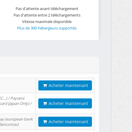
Pas d'attente avant téléchargement
Pas d'attente entre 2 téléchargements
Vitesse maximale disponible
Plus de 300 hébergeurs supportés
Acheter maintenant
EC…) / Paysera
Acheter maintenant
card (Japan Only) /
tPay (european bank
Acheter maintenant
/ Bancontact