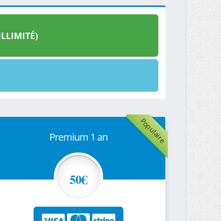
LLIMITÉ)
Populaire
Premium 1 an
50€