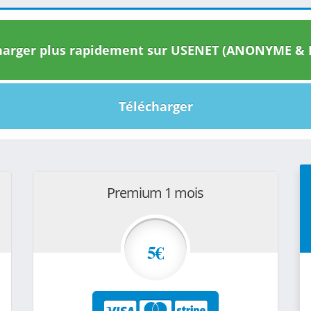
arger plus rapidement sur USENET (ANONYME & I
Télécharger
Premium 1 mois
5€