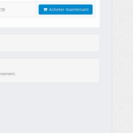
Acheter maintenant
CB)
ursement.