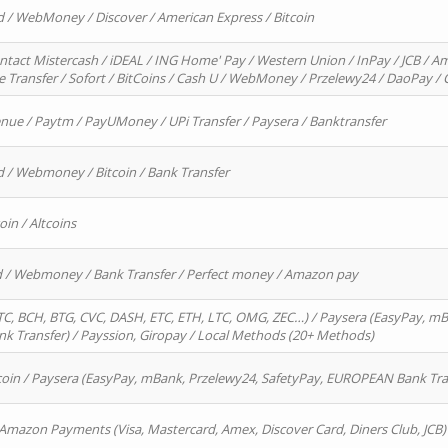
d / WebMoney / Discover / American Express / Bitcoin
ntact Mistercash / iDEAL / ING Home' Pay / Western Union / InPay / JCB / Am
re Transfer / Sofort / BitCoins / Cash U / WebMoney / Przelewy24 / DaoPay 
enue / Paytm / PayUMoney / UPi Transfer / Paysera / Banktransfer
d / Webmoney / Bitcoin / Bank Transfer
oin / Altcoins
rd / Webmoney / Bank Transfer / Perfect money / Amazon pay
, BCH, BTG, CVC, DASH, ETC, ETH, LTC, OMG, ZEC…) / Paysera (EasyPay, mB
 Transfer) / Payssion, Giropay / Local Methods (20+ Methods)
oin / Paysera (EasyPay, mBank, Przelewy24, SafetyPay, EUROPEAN Bank Transf
 Amazon Payments (Visa, Mastercard, Amex, Discover Card, Diners Club, JCB)