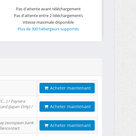
Pas d'attente avant téléchargement
Pas d'attente entre 2 téléchargements
Vitesse maximale disponible
Plus de 300 hébergeurs supportés
Acheter maintenant
EC…) / Paysera
Acheter maintenant
card (Japan Only) /
tPay (european bank
Acheter maintenant
/ Bancontact