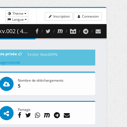
Thème
Inscription
Connexion
Langue
40.08 MB )
vie privée
Tester NordVPN
page tutoriel
Nombre de téléchargements
5
Partage