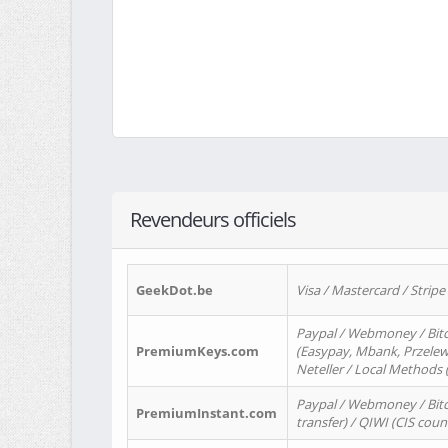
Revendeurs officiels
GeekDot.be
Visa / Mastercard / Stripe
Paypal / Webmoney / Bitc
PremiumKeys.com
(Easypay, Mbank, Przelewy2
Neteller / Local Methods
Paypal / Webmoney / Bitc
PremiumInstant.com
transfer) / QIWI (CIS coun