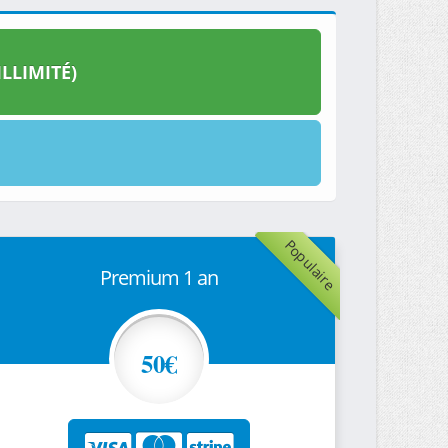
LLIMITÉ)
Populaire
Premium 1 an
50€