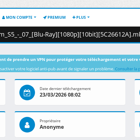
MON COMPTE
PREMIUM
PLUS
5_-_07_[Blu-Ray][1080p][10bit][5C26612A].mkv.002 ( 4
nt de prendre un VPN pour protéger votre téléchargement et votre 
sactiver votre logiciel anti-pub avant de signaler un problème.
Consulter la 
Date dernier téléchargement
23/03/2026 08:02
Propriétaire
Anonyme