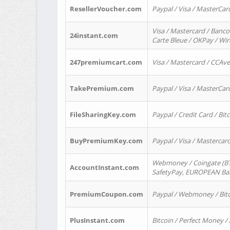
ResellerVoucher.com
Paypal / Visa / MasterCar
Visa / Mastercard / Banco
24instant.com
Carte Bleue / OKPay / Wi
247premiumcart.com
Visa / Mastercard / CCAv
TakePremium.com
Paypal / Visa / MasterCar
FileSharingKey.com
Paypal / Credit Card / Bitc
BuyPremiumKey.com
Paypal / Visa / Masterca
Webmoney / Coingate (BTC
AccountInstant.com
SafetyPay, EUROPEAN Bank
PremiumCoupon.com
Paypal / Webmoney / Bitc
PlusInstant.com
Bitcoin / Perfect Money /