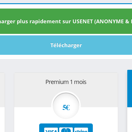
arger plus rapidement sur USENET (ANONYME & I
Télécharger
Premium 1 mois
5€