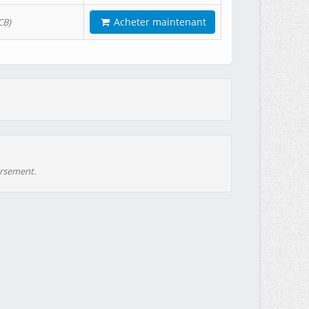
Acheter maintenant
CB)
ursement.