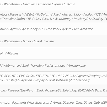
d / WebMoney / Discover / American Express / Bitcoin
ntact Mistercash / iDEAL / ING Home' Pay / Western Union / InPay / JCB / Am
re Transfer / Sofort / BitCoins / Cash U / WebMoney / Przelewy24 / DaoPay 
enue / Paytm / PayUMoney / UPi Transfer / Paysera / Banktransfer
d / Webmoney / Bitcoin / Bank Transfer
oin / Altcoins
rd / Webmoney / Bank Transfer / Perfect money / Amazon pay
, BCH, BTG, CVC, DASH, ETC, ETH, LTC, OMG, ZEC…) / Paysera (EasyPay, mB
 Transfer) / Payssion, Giropay / Local Methods (20+ Methods)
oin / Paysera (EasyPay, mBank, Przelewy24, SafetyPay, EUROPEAN Bank Transf
 Amazon Payments (Visa, Mastercard, Amex, Discover Card, Diners Club, JCB)