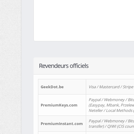
Revendeurs officiels
GeekDot.be
Visa / Mastercard / Stripe
Paypal / Webmoney / Bitc
PremiumKeys.com
(Easypay, Mbank, Przelewy2
Neteller / Local Methods
Paypal / Webmoney / Bitc
PremiumInstant.com
transfer) / QIWI (CIS coun