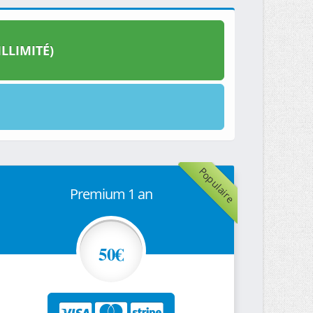
LLIMITÉ)
Populaire
Premium 1 an
50€