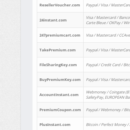
ResellerVoucher.com
Paypal / Visa / MasterCar
Visa / Mastercard / Banco
24instant.com
Carte Bleue / OKPay / Wi
247premiumcart.com
Visa / Mastercard / CCAv
TakePremium.com
Paypal / Visa / MasterCar
FileSharingKey.com
Paypal / Credit Card / Bitc
BuyPremiumKey.com
Paypal / Visa / Masterca
Webmoney / Coingate (BTC
AccountInstant.com
SafetyPay, EUROPEAN Bank
PremiumCoupon.com
Paypal / Webmoney / Bitc
PlusInstant.com
Bitcoin / Perfect Money /