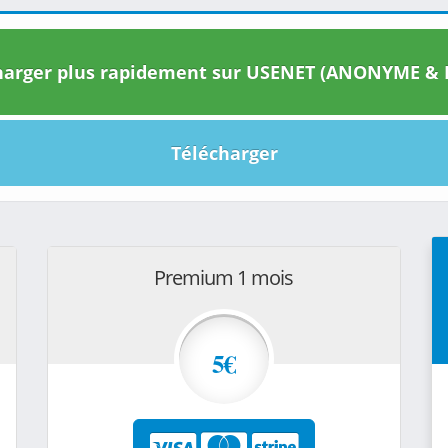
arger plus rapidement sur USENET (ANONYME & I
Télécharger
Premium 1 mois
5€