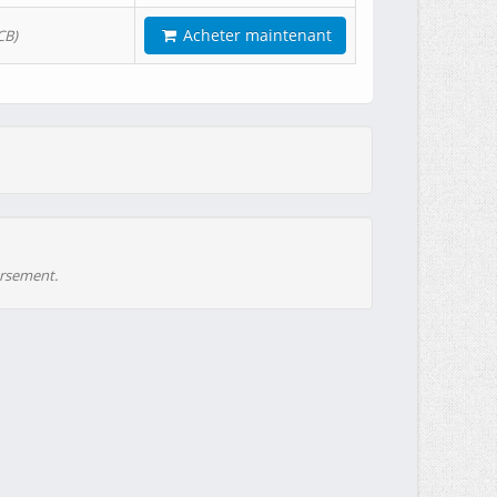
Acheter maintenant
CB)
ursement.