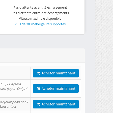
Pas d'attente avant téléchargement
Pas d'attente entre 2 téléchargements
Vitesse maximale disponible
Plus de 300 hébergeurs supportés
Acheter maintenant
EC…) / Paysera
Acheter maintenant
card (Japan Only) /
tPay (european bank
Acheter maintenant
/ Bancontact