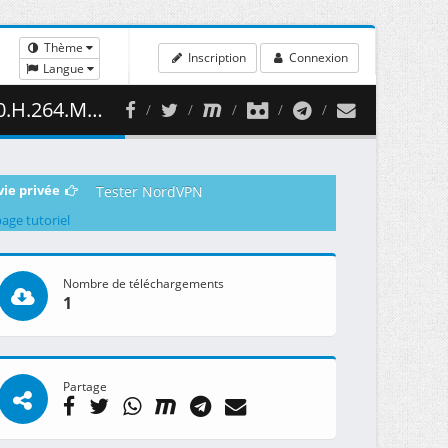
Thème
Inscription
Connexion
Langue
( 459.61 MB )
vie privée
Tester NordVPN
page tutoriel
Nombre de téléchargements
1
Partage