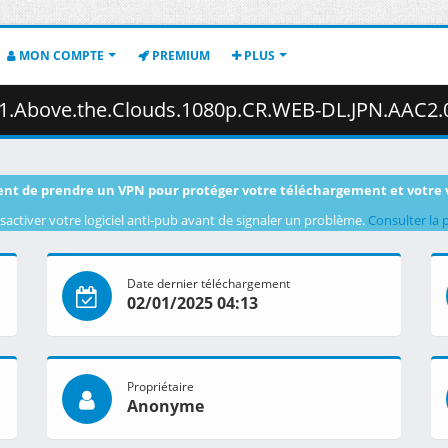
MON COMPTE
PREMIUM
PLUS
louds.1080p.CR.WEB-DL.JPN.AAC2.0.H.264.MSubs-ToonsHub.mkv.003 
nt de prendre un VPN pour protéger votre téléchargement et votre 
sactiver votre logiciel anti-pub avant de signaler un problème.
Consulter la 
Date dernier téléchargement
02/01/2025 04:13
Propriétaire
Anonyme