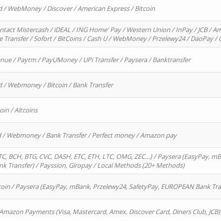
d / WebMoney / Discover / American Express / Bitcoin
ntact Mistercash / iDEAL / ING Home' Pay / Western Union / InPay / JCB / Am
re Transfer / Sofort / BitCoins / Cash U / WebMoney / Przelewy24 / DaoPay 
enue / Paytm / PayUMoney / UPi Transfer / Paysera / Banktransfer
d / Webmoney / Bitcoin / Bank Transfer
oin / Altcoins
rd / Webmoney / Bank Transfer / Perfect money / Amazon pay
, BCH, BTG, CVC, DASH, ETC, ETH, LTC, OMG, ZEC…) / Paysera (EasyPay, mB
 Transfer) / Payssion, Giropay / Local Methods (20+ Methods)
oin / Paysera (EasyPay, mBank, Przelewy24, SafetyPay, EUROPEAN Bank Transf
 Amazon Payments (Visa, Mastercard, Amex, Discover Card, Diners Club, JCB)