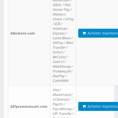
Mistercash /
iDEAL / ING
Home' Pay /
Western
Union / InPay
/ JCB /
American
Acheter mainten
24instant.com
Express /
Carte Bleue /
OKPay / Wire
Transfer /
Sofort /
BitCoins /
Cash U /
WebMoney /
Przelewy24 /
DaoPay /
Cash4WM
Visa /
Mastercard /
CCAvenue /
Paytm /
Acheter mainten
247premiumcart.com
PayUMoney /
UPi Transfer /