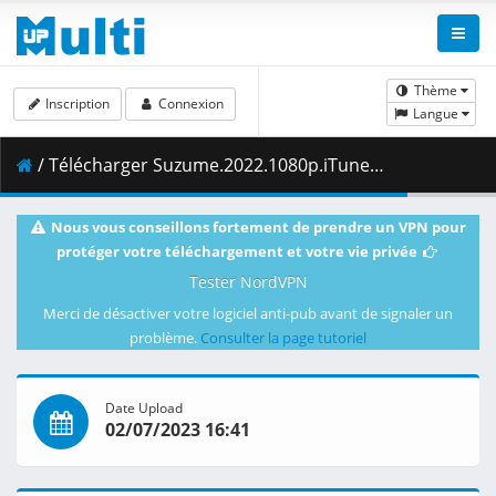
Thème
Inscription
Connexion
Langue
/ Télécharger Suzume.2022.1080p.iTunes.WEB-DL.DD5.1.H.264-xiaopie_CHDWEB.mkv.010 ( 495.90 MB )
Nous vous conseillons fortement de prendre un VPN pour
protéger votre téléchargement et votre vie privée
Tester NordVPN
Merci de désactiver votre logiciel anti-pub avant de signaler un
problème.
Consulter la page tutoriel
Date Upload
02/07/2023 16:41