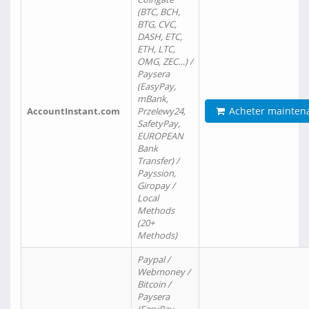
(BTC, BCH,
BTG, CVC,
DASH, ETC,
ETH, LTC,
OMG, ZEC…) /
Paysera
(EasyPay,
mBank,
Acheter mainten
AccountInstant.com
Przelewy24,
SafetyPay,
EUROPEAN
Bank
Transfer) /
Payssion,
Giropay /
Local
Methods
(20+
Methods)
Paypal /
Webmoney /
Bitcoin /
Paysera