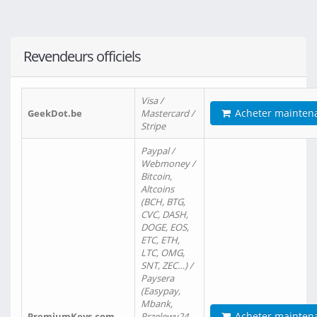
Revendeurs officiels
Visa /
Acheter mainten
GeekDot.be
Mastercard /
Stripe
Paypal /
Webmoney /
Bitcoin,
Altcoins
(BCH, BTG,
CVC, DASH,
DOGE, EOS,
ETC, ETH,
LTC, OMG,
SNT, ZEC…) /
Paysera
(Easypay,
Mbank,
Acheter mainten
PremiumKeys.com
Przelewy24,