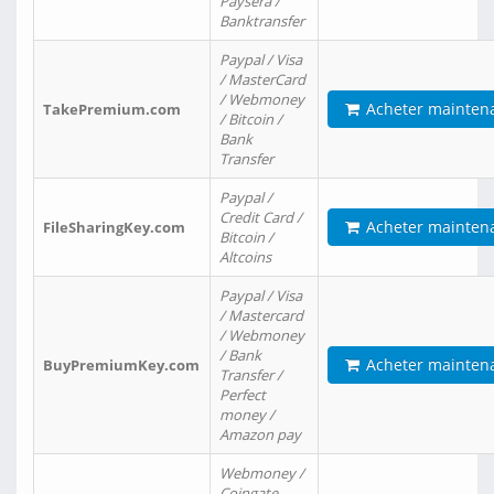
Paysera /
Banktransfer
Paypal / Visa
/ MasterCard
/ Webmoney
Acheter mainten
TakePremium.com
/ Bitcoin /
Bank
Transfer
Paypal /
Credit Card /
Acheter mainten
FileSharingKey.com
Bitcoin /
Altcoins
Paypal / Visa
/ Mastercard
/ Webmoney
/ Bank
Acheter mainten
BuyPremiumKey.com
Transfer /
Perfect
money /
Amazon pay
Webmoney /
Coingate