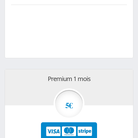
Premium 1 mois
5€