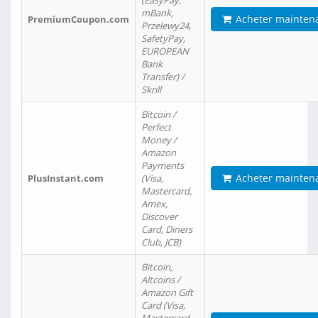
(EasyPay,
mBank,
Acheter mainten
PremiumCoupon.com
Przelewy24,
SafetyPay,
EUROPEAN
Bank
Transfer) /
Skrill
Bitcoin /
Perfect
Money /
Amazon
Payments
Acheter mainten
PlusInstant.com
(Visa,
Mastercard,
Amex,
Discover
Card, Diners
Club, JCB)
Bitcoin,
Altcoins /
Amazon Gift
Card (Visa,