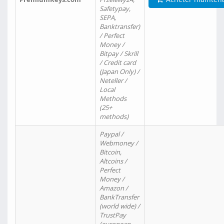
Safetypay,
SEPA,
Banktransfer)
/ Perfect
Money /
Bitpay / Skrill
/ Credit card
(Japan Only) /
Neteller /
Local
Methods
(25+
methods)
Paypal /
Webmoney /
Bitcoin,
Altcoins /
Perfect
Money /
Amazon /
BankTransfer
(world wide) /
TrustPay