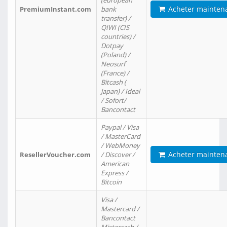
(european
Acheter mainten
PremiumInstant.com
bank
transfer) /
QIWI (CIS
countries) /
Dotpay
(Poland) /
Neosurf
(France) /
Bitcash (
Japan) / Ideal
/ Sofort/
Bancontact
Paypal / Visa
/ MasterCard
/ WebMoney
Acheter mainten
ResellerVoucher.com
/ Discover /
American
Express /
Bitcoin
Visa /
Mastercard /
Bancontact