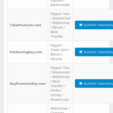
Paysera /
Banktransfer
Paypal / Visa
/ MasterCard
/ Webmoney
Acheter mainten
TakePremium.com
/ Bitcoin /
Bank
Transfer
Paypal /
Credit Card /
Acheter mainten
FileSharingKey.com
Bitcoin /
Altcoins
Paypal / Visa
/ Mastercard
/ Webmoney
/ Bank
Acheter mainten
BuyPremiumKey.com
Transfer /
Perfect
money /
Amazon pay
Webmoney /
Coingate