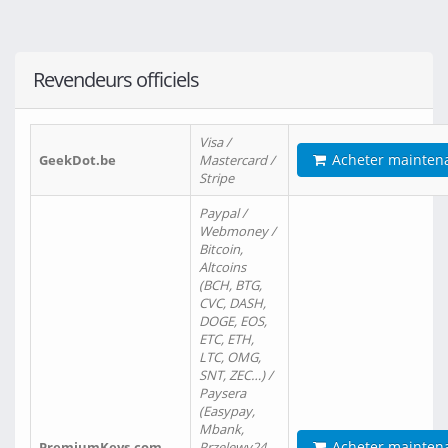
Revendeurs officiels
Visa /
Acheter mainten
GeekDot.be
Mastercard /
Stripe
Paypal /
Webmoney /
Bitcoin,
Altcoins
(BCH, BTG,
CVC, DASH,
DOGE, EOS,
ETC, ETH,
LTC, OMG,
SNT, ZEC…) /
Paysera
(Easypay,
Mbank,
Acheter mainten
PremiumKeys.com
Przelewy24,