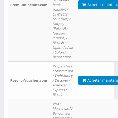
(european
Acheter mainten
PremiumInstant.com
bank
transfer) /
QIWI (CIS
countries) /
Dotpay
(Poland) /
Neosurf
(France) /
Bitcash (
Japan) / Ideal
/ Sofort/
Bancontact
Paypal / Visa
/ MasterCard
/ WebMoney
Acheter mainten
ResellerVoucher.com
/ Discover /
American
Express /
Bitcoin
Visa /
Mastercard /
Bancontact