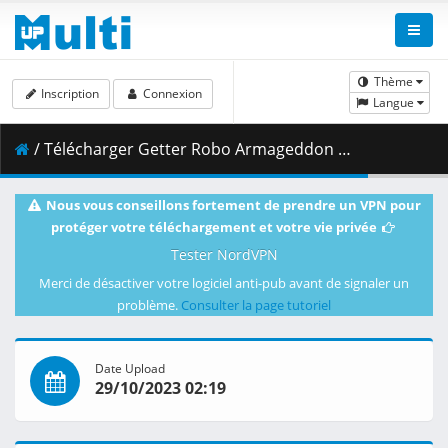
Thème
Inscription
Connexion
Langue
/ Télécharger Getter Robo Armageddon - 02.mkv.002 ( 494.47 MB )
Nous vous conseillons fortement de prendre un VPN pour
protéger votre téléchargement et votre vie privée
Tester NordVPN
Merci de désactiver votre logiciel anti-pub avant de signaler un
problème.
Consulter la page tutoriel
Date Upload
29/10/2023 02:19