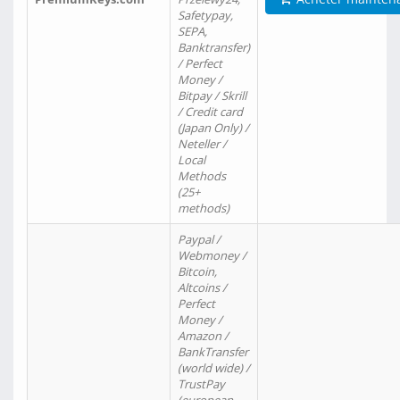
Safetypay,
SEPA,
Banktransfer)
/ Perfect
Money /
Bitpay / Skrill
/ Credit card
(Japan Only) /
Neteller /
Local
Methods
(25+
methods)
Paypal /
Webmoney /
Bitcoin,
Altcoins /
Perfect
Money /
Amazon /
BankTransfer
(world wide) /
TrustPay