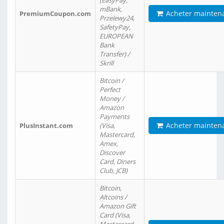
(EasyPay,
mBank,
Acheter mainten
PremiumCoupon.com
Przelewy24,
SafetyPay,
EUROPEAN
Bank
Transfer) /
Skrill
Bitcoin /
Perfect
Money /
Amazon
Payments
Acheter mainten
PlusInstant.com
(Visa,
Mastercard,
Amex,
Discover
Card, Diners
Club, JCB)
Bitcoin,
Altcoins /
Amazon Gift
Card (Visa,