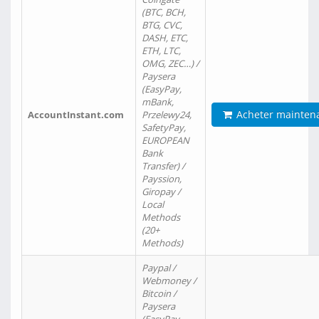
(BTC, BCH,
BTG, CVC,
DASH, ETC,
ETH, LTC,
OMG, ZEC…) /
Paysera
(EasyPay,
mBank,
Acheter mainten
AccountInstant.com
Przelewy24,
SafetyPay,
EUROPEAN
Bank
Transfer) /
Payssion,
Giropay /
Local
Methods
(20+
Methods)
Paypal /
Webmoney /
Bitcoin /
Paysera