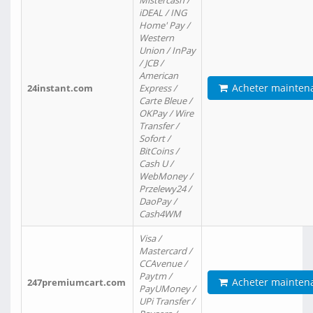
Mistercash /
iDEAL / ING
Home' Pay /
Western
Union / InPay
/ JCB /
American
Acheter mainten
24instant.com
Express /
Carte Bleue /
OKPay / Wire
Transfer /
Sofort /
BitCoins /
Cash U /
WebMoney /
Przelewy24 /
DaoPay /
Cash4WM
Visa /
Mastercard /
CCAvenue /
Paytm /
Acheter mainten
247premiumcart.com
PayUMoney /
UPi Transfer /