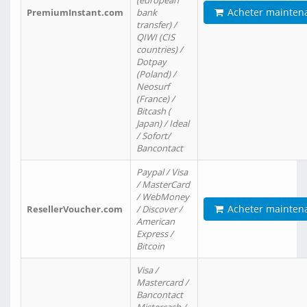
(european
Acheter mainten
PremiumInstant.com
bank
transfer) /
QIWI (CIS
countries) /
Dotpay
(Poland) /
Neosurf
(France) /
Bitcash (
Japan) / Ideal
/ Sofort/
Bancontact
Paypal / Visa
/ MasterCard
/ WebMoney
Acheter mainten
ResellerVoucher.com
/ Discover /
American
Express /
Bitcoin
Visa /
Mastercard /
Bancontact