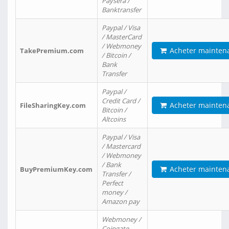
Paysera /
Banktransfer
Paypal / Visa
/ MasterCard
/ Webmoney
Acheter mainten
TakePremium.com
/ Bitcoin /
Bank
Transfer
Paypal /
Credit Card /
Acheter mainten
FileSharingKey.com
Bitcoin /
Altcoins
Paypal / Visa
/ Mastercard
/ Webmoney
/ Bank
Acheter mainten
BuyPremiumKey.com
Transfer /
Perfect
money /
Amazon pay
Webmoney /
Coingate