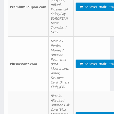
(EasyPay,
mBank,
Acheter mainten
PremiumCoupon.com
Przelewy24,
SafetyPay,
EUROPEAN
Bank
Transfer) /
Skrill
Bitcoin /
Perfect
Money /
Amazon
Payments
Acheter mainten
PlusInstant.com
(Visa,
Mastercard,
Amex,
Discover
Card, Diners
Club, JCB)
Bitcoin,
Altcoins /
Amazon Gift
Card (Visa,