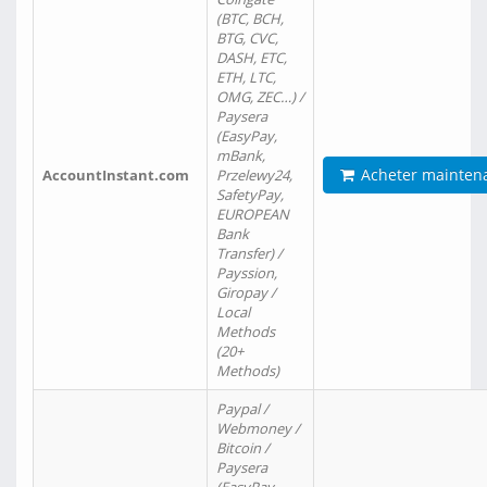
(BTC, BCH,
BTG, CVC,
DASH, ETC,
ETH, LTC,
OMG, ZEC…) /
Paysera
(EasyPay,
mBank,
Acheter mainten
AccountInstant.com
Przelewy24,
SafetyPay,
EUROPEAN
Bank
Transfer) /
Payssion,
Giropay /
Local
Methods
(20+
Methods)
Paypal /
Webmoney /
Bitcoin /
Paysera