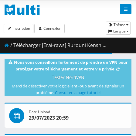
Thème
Inscription
Connexion
Langue
/ Télécharger [Erai-raws] Rurouni Kenshin - Meiji Kenkaku Romantan (2023) - 04 [1080p][HEVC][Multiple Subtitle][C0CB32B6].mkv.002 ( 258.43 MB )
Nous vous conseillons fortement de prendre un VPN pour
protéger votre téléchargement et votre vie privée
Tester NordVPN
Merci de désactiver votre logiciel anti-pub avant de signaler un
problème.
Consulter la page tutoriel
Date Upload
29/07/2023 20:59