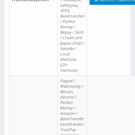
Safetypay,
SEPA,
Banktransfer)
/ Perfect
Money /
Bitpay / Skrill
/ Credit card
(Japan Only) /
Neteller /
Local
Methods
(25+
methods)
Paypal /
Webmoney /
Bitcoin,
Altcoins /
Perfect
Money /
Amazon /
BankTransfer
(world wide) /
TrustPay