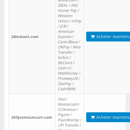
Mistercash /
iDEAL / ING
Home' Pay /
Western
Union / InPay
/ JCB /
American
Acheter mainten
24instant.com
Express /
Carte Bleue /
OKPay / Wire
Transfer /
Sofort /
BitCoins /
Cash U /
WebMoney /
Przelewy24 /
DaoPay /
Cash4WM
Visa /
Mastercard /
CCAvenue /
Paytm /
Acheter mainten
247premiumcart.com
PayUMoney /
UPi Transfer /