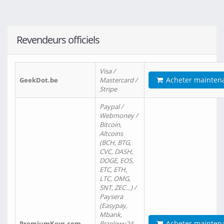
Revendeurs officiels
Visa /
Acheter mainten
GeekDot.be
Mastercard /
Stripe
Paypal /
Webmoney /
Bitcoin,
Altcoins
(BCH, BTG,
CVC, DASH,
DOGE, EOS,
ETC, ETH,
LTC, OMG,
SNT, ZEC…) /
Paysera
(Easypay,
Mbank,
Acheter mainten
PremiumKeys.com
Przelewy24,