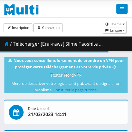
Thème
Inscription
Connexion
Langue
/ Télécharger [Erai-raws] Slime Taoshite 300-nen Shiranai Uchi ni Level Max ni Nattemashita - 03 [720p][Multiple Subtitle][2120A352].mkv.001 ( 352.49 MB )
Nous vous conseillons fortement de prendre un VPN pour
protéger votre téléchargement et votre vie privée
Tester NordVPN
Merci de désactiver votre logiciel anti-pub avant de signaler un
problème.
Consulter la page tutoriel
Date Upload
21/03/2023 14:41