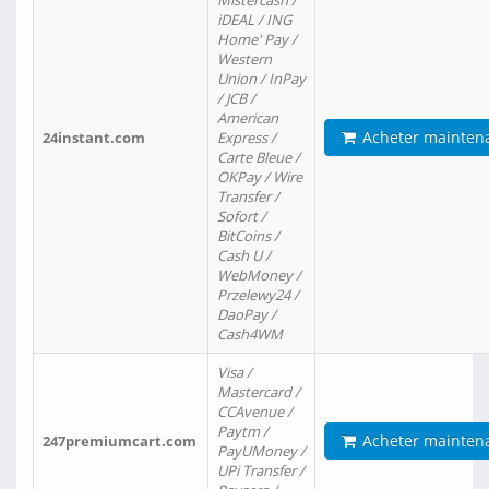
Mistercash /
iDEAL / ING
Home' Pay /
Western
Union / InPay
/ JCB /
American
Acheter mainten
24instant.com
Express /
Carte Bleue /
OKPay / Wire
Transfer /
Sofort /
BitCoins /
Cash U /
WebMoney /
Przelewy24 /
DaoPay /
Cash4WM
Visa /
Mastercard /
CCAvenue /
Paytm /
Acheter mainten
247premiumcart.com
PayUMoney /
UPi Transfer /