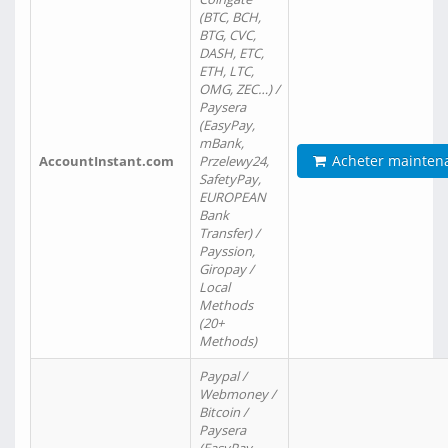
(BTC, BCH,
BTG, CVC,
DASH, ETC,
ETH, LTC,
OMG, ZEC…) /
Paysera
(EasyPay,
mBank,
Acheter mainten
AccountInstant.com
Przelewy24,
SafetyPay,
EUROPEAN
Bank
Transfer) /
Payssion,
Giropay /
Local
Methods
(20+
Methods)
Paypal /
Webmoney /
Bitcoin /
Paysera