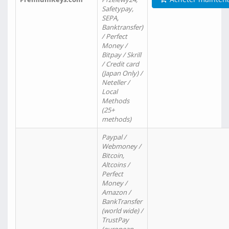
Safetypay,
SEPA,
Banktransfer)
/ Perfect
Money /
Bitpay / Skrill
/ Credit card
(Japan Only) /
Neteller /
Local
Methods
(25+
methods)
Paypal /
Webmoney /
Bitcoin,
Altcoins /
Perfect
Money /
Amazon /
BankTransfer
(world wide) /
TrustPay