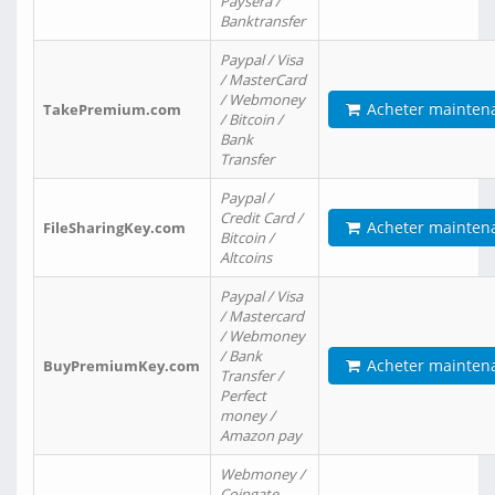
Paysera /
Banktransfer
Paypal / Visa
/ MasterCard
/ Webmoney
Acheter mainten
TakePremium.com
/ Bitcoin /
Bank
Transfer
Paypal /
Credit Card /
Acheter mainten
FileSharingKey.com
Bitcoin /
Altcoins
Paypal / Visa
/ Mastercard
/ Webmoney
/ Bank
Acheter mainten
BuyPremiumKey.com
Transfer /
Perfect
money /
Amazon pay
Webmoney /
Coingate