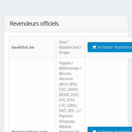
Revendeurs officiels
Visa /
Acheter mainten
GeekDot.be
Mastercard /
Stripe
Paypal /
Webmoney /
Bitcoin,
Altcoins
(BCH, BTG,
CVC, DASH,
DOGE, EOS,
ETC, ETH,
LTC, OMG,
SNT, ZEC…) /
Paysera
(Easypay,
Mbank,
Acheter mainten
PremiumKeys.com
Przelewy24,