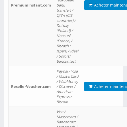
(european
Acheter mainten
PremiumInstant.com
bank
transfer) /
QIWI (CIS
countries) /
Dotpay
(Poland) /
Neosurf
(France) /
Bitcash (
Japan) / Ideal
/ Sofort/
Bancontact
Paypal / Visa
/ MasterCard
/ WebMoney
Acheter mainten
ResellerVoucher.com
/ Discover /
American
Express /
Bitcoin
Visa /
Mastercard /
Bancontact