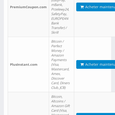
(EasyPay,
mBank,
Acheter mainten
PremiumCoupon.com
Przelewy24,
SafetyPay,
EUROPEAN
Bank
Transfer) /
Skrill
Bitcoin /
Perfect
Money /
Amazon
Payments
Acheter mainten
PlusInstant.com
(Visa,
Mastercard,
Amex,
Discover
Card, Diners
Club, JCB)
Bitcoin,
Altcoins /
Amazon Gift
Card (Visa,