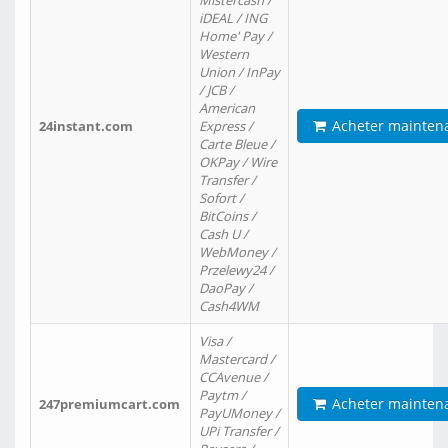
Mistercash /
iDEAL / ING
Home' Pay /
Western
Union / InPay
/ JCB /
American
Acheter mainten
24instant.com
Express /
Carte Bleue /
OKPay / Wire
Transfer /
Sofort /
BitCoins /
Cash U /
WebMoney /
Przelewy24 /
DaoPay /
Cash4WM
Visa /
Mastercard /
CCAvenue /
Paytm /
Acheter mainten
247premiumcart.com
PayUMoney /
UPi Transfer /