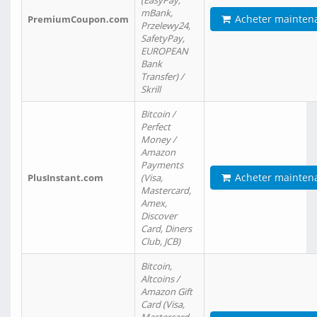
(EasyPay,
mBank,
Acheter mainten
PremiumCoupon.com
Przelewy24,
SafetyPay,
EUROPEAN
Bank
Transfer) /
Skrill
Bitcoin /
Perfect
Money /
Amazon
Payments
Acheter mainten
PlusInstant.com
(Visa,
Mastercard,
Amex,
Discover
Card, Diners
Club, JCB)
Bitcoin,
Altcoins /
Amazon Gift
Card (Visa,