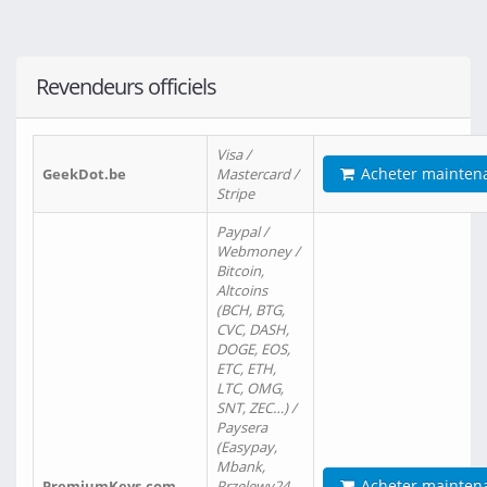
Revendeurs officiels
Visa /
Acheter mainten
GeekDot.be
Mastercard /
Stripe
Paypal /
Webmoney /
Bitcoin,
Altcoins
(BCH, BTG,
CVC, DASH,
DOGE, EOS,
ETC, ETH,
LTC, OMG,
SNT, ZEC…) /
Paysera
(Easypay,
Mbank,
Acheter mainten
PremiumKeys.com
Przelewy24,