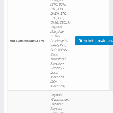
(BTC, BCH,
BTG, CVC,
DASH, ETC,
ETH, LTC,
OMG, ZEC…) /
Paysera
(EasyPay,
mBank,
Acheter mainten
AccountInstant.com
Przelewy24,
SafetyPay,
EUROPEAN
Bank
Transfer) /
Payssion,
Giropay /
Local
Methods
(20+
Methods)
Paypal /
Webmoney /
Bitcoin /
Paysera