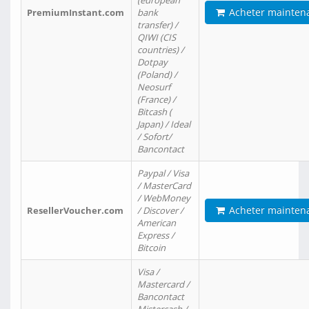
(european
Acheter mainten
PremiumInstant.com
bank
transfer) /
QIWI (CIS
countries) /
Dotpay
(Poland) /
Neosurf
(France) /
Bitcash (
Japan) / Ideal
/ Sofort/
Bancontact
Paypal / Visa
/ MasterCard
/ WebMoney
Acheter mainten
ResellerVoucher.com
/ Discover /
American
Express /
Bitcoin
Visa /
Mastercard /
Bancontact