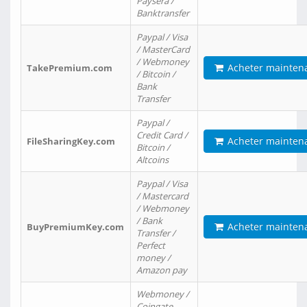
Paysera /
Banktransfer
Paypal / Visa
/ MasterCard
/ Webmoney
Acheter mainten
TakePremium.com
/ Bitcoin /
Bank
Transfer
Paypal /
Credit Card /
Acheter mainten
FileSharingKey.com
Bitcoin /
Altcoins
Paypal / Visa
/ Mastercard
/ Webmoney
/ Bank
Acheter mainten
BuyPremiumKey.com
Transfer /
Perfect
money /
Amazon pay
Webmoney /
Coingate