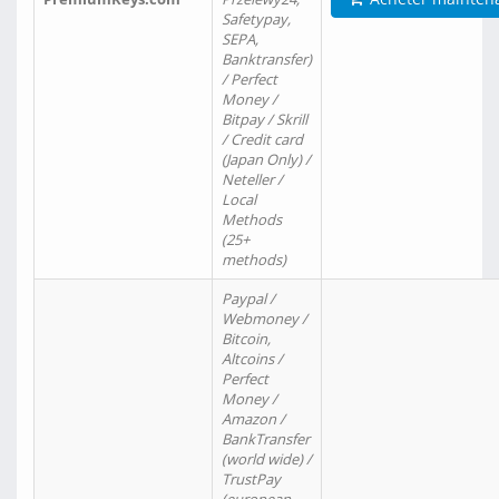
Safetypay,
SEPA,
Banktransfer)
/ Perfect
Money /
Bitpay / Skrill
/ Credit card
(Japan Only) /
Neteller /
Local
Methods
(25+
methods)
Paypal /
Webmoney /
Bitcoin,
Altcoins /
Perfect
Money /
Amazon /
BankTransfer
(world wide) /
TrustPay