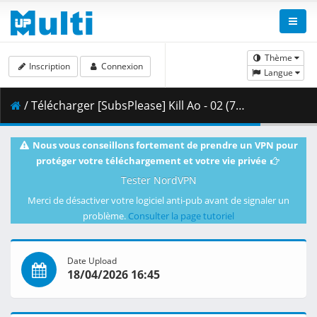
Thème
Inscription
Connexion
Langue
/ Télécharger [SubsPlease] Kill Ao - 02 (720p) [83C39C26].mkv.002 ( 351.93 MB )
Nous vous conseillons fortement de prendre un VPN pour
protéger votre téléchargement et votre vie privée
Tester NordVPN
Merci de désactiver votre logiciel anti-pub avant de signaler un
problème.
Consulter la page tutoriel
Date Upload
18/04/2026 16:45