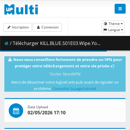
Thème
Inscription
Connexion
Langue
/ Télécharger KILL.BLUE.S01E03.Wipe.Your.Own.Butt.1080p.CR.WEB-DL.DUAL.AAC2.0.H.264-VARYG.mkv.003 ( 479.21 MB )
Nous vous conseillons fortement de prendre un VPN pour
protéger votre téléchargement et votre vie privée
Tester NordVPN
Merci de désactiver votre logiciel anti-pub avant de signaler un
problème.
Consulter la page tutoriel
Date Upload
02/05/2026 17:10