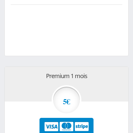
Premium 1 mois
5€