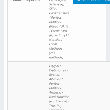
Safetypay,
SEPA,
Banktransfer)
/ Perfect
Money /
Bitpay / Skrill
/ Credit card
(Japan Only) /
Neteller /
Local
Methods
(25+
methods)
Paypal /
Webmoney /
Bitcoin,
Altcoins /
Perfect
Money /
Amazon /
BankTransfer
(world wide) /
TrustPay