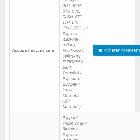
(BTC, BCH,
BTG, CVC,
DASH, ETC,
ETH, LTC,
OMG, ZEC…) /
Paysera
(EasyPay,
mBank,
Acheter mainten
AccountInstant.com
Przelewy24,
SafetyPay,
EUROPEAN
Bank
Transfer) /
Payssion,
Giropay /
Local
Methods
(20+
Methods)
Paypal /
Webmoney /
Bitcoin /
Paysera