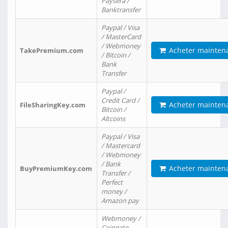
Paysera /
Banktransfer
Paypal / Visa
/ MasterCard
/ Webmoney
Acheter mainten
TakePremium.com
/ Bitcoin /
Bank
Transfer
Paypal /
Credit Card /
Acheter mainten
FileSharingKey.com
Bitcoin /
Altcoins
Paypal / Visa
/ Mastercard
/ Webmoney
/ Bank
Acheter mainten
BuyPremiumKey.com
Transfer /
Perfect
money /
Amazon pay
Webmoney /
Coingate