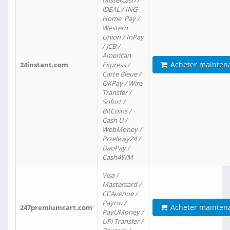
Mistercash /
iDEAL / ING
Home' Pay /
Western
Union / InPay
/ JCB /
American
Acheter mainten
24instant.com
Express /
Carte Bleue /
OKPay / Wire
Transfer /
Sofort /
BitCoins /
Cash U /
WebMoney /
Przelewy24 /
DaoPay /
Cash4WM
Visa /
Mastercard /
CCAvenue /
Paytm /
Acheter mainten
247premiumcart.com
PayUMoney /
UPi Transfer /