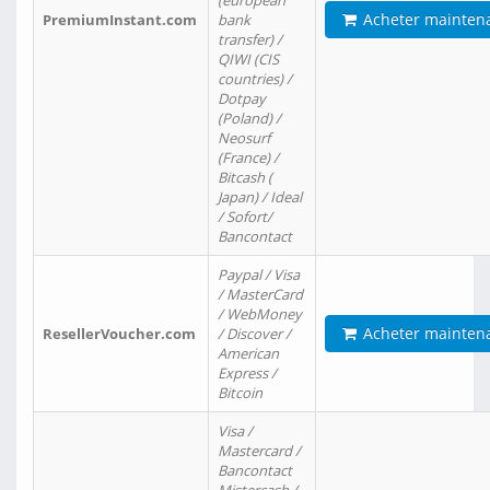
(european
Acheter mainten
PremiumInstant.com
bank
transfer) /
QIWI (CIS
countries) /
Dotpay
(Poland) /
Neosurf
(France) /
Bitcash (
Japan) / Ideal
/ Sofort/
Bancontact
Paypal / Visa
/ MasterCard
/ WebMoney
Acheter mainten
ResellerVoucher.com
/ Discover /
American
Express /
Bitcoin
Visa /
Mastercard /
Bancontact