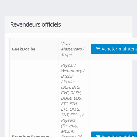
Revendeurs officiels
Visa /
Acheter mainten
GeekDot.be
Mastercard /
Stripe
Paypal /
Webmoney /
Bitcoin,
Altcoins
(BCH, BTG,
CVC, DASH,
DOGE, EOS,
ETC, ETH,
LTC, OMG,
SNT, ZEC…) /
Paysera
(Easypay,
Mbank,
Acheter mainten
PremiumKeys.com
Przelewy24,