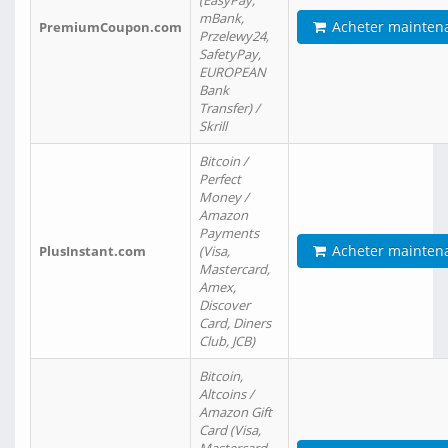
(EasyPay,
mBank,
Acheter mainten
PremiumCoupon.com
Przelewy24,
SafetyPay,
EUROPEAN
Bank
Transfer) /
Skrill
Bitcoin /
Perfect
Money /
Amazon
Payments
Acheter mainten
PlusInstant.com
(Visa,
Mastercard,
Amex,
Discover
Card, Diners
Club, JCB)
Bitcoin,
Altcoins /
Amazon Gift
Card (Visa,