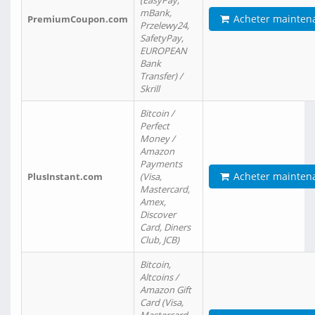
(EasyPay,
mBank,
Acheter mainten
PremiumCoupon.com
Przelewy24,
SafetyPay,
EUROPEAN
Bank
Transfer) /
Skrill
Bitcoin /
Perfect
Money /
Amazon
Payments
Acheter mainten
PlusInstant.com
(Visa,
Mastercard,
Amex,
Discover
Card, Diners
Club, JCB)
Bitcoin,
Altcoins /
Amazon Gift
Card (Visa,