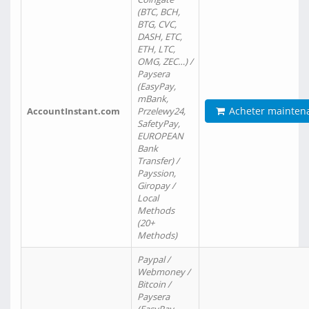
(BTC, BCH,
BTG, CVC,
DASH, ETC,
ETH, LTC,
OMG, ZEC…) /
Paysera
(EasyPay,
mBank,
Acheter mainten
AccountInstant.com
Przelewy24,
SafetyPay,
EUROPEAN
Bank
Transfer) /
Payssion,
Giropay /
Local
Methods
(20+
Methods)
Paypal /
Webmoney /
Bitcoin /
Paysera