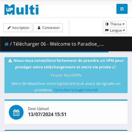
Thème
Inscription
Connexion
Langue
/ Télécharger 06 - Welcome to Paradise_.mkv.003 ( 335.22 MB )
Nous vous conseillons fortement de prendre un VPN pour
protéger votre téléchargement et votre vie privée
Tester NordVPN
Merci de désactiver votre logiciel anti-pub avant de signaler un
problème.
Consulter la page tutoriel
Date Upload
13/07/2024 15:51