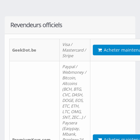
Revendeurs officiels
Visa /
Acheter mainten
GeekDot.be
Mastercard /
Stripe
Paypal /
Webmoney /
Bitcoin,
Altcoins
(BCH, BTG,
CVC, DASH,
DOGE, EOS,
ETC, ETH,
LTC, OMG,
SNT, ZEC…) /
Paysera
(Easypay,
Mbank,
Acheter mainten
PremiumKeys.com
Przelewy24,