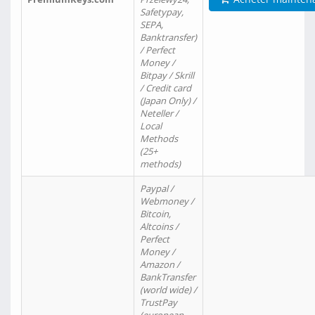
Safetypay,
SEPA,
Banktransfer)
/ Perfect
Money /
Bitpay / Skrill
/ Credit card
(Japan Only) /
Neteller /
Local
Methods
(25+
methods)
Paypal /
Webmoney /
Bitcoin,
Altcoins /
Perfect
Money /
Amazon /
BankTransfer
(world wide) /
TrustPay