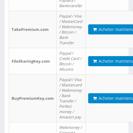
Paysera /
Banktransfer
Paypal / Visa
/ MasterCard
/ Webmoney
Acheter mainten
TakePremium.com
/ Bitcoin /
Bank
Transfer
Paypal /
Credit Card /
Acheter mainten
FileSharingKey.com
Bitcoin /
Altcoins
Paypal / Visa
/ Mastercard
/ Webmoney
/ Bank
Acheter mainten
BuyPremiumKey.com
Transfer /
Perfect
money /
Amazon pay
Webmoney /
Coingate