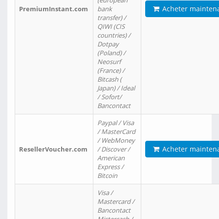
(european
Acheter mainten
PremiumInstant.com
bank
transfer) /
QIWI (CIS
countries) /
Dotpay
(Poland) /
Neosurf
(France) /
Bitcash (
Japan) / Ideal
/ Sofort/
Bancontact
Paypal / Visa
/ MasterCard
/ WebMoney
Acheter mainten
ResellerVoucher.com
/ Discover /
American
Express /
Bitcoin
Visa /
Mastercard /
Bancontact