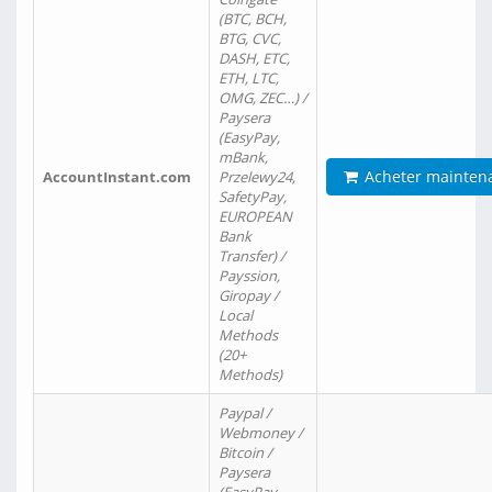
(BTC, BCH,
BTG, CVC,
DASH, ETC,
ETH, LTC,
OMG, ZEC…) /
Paysera
(EasyPay,
mBank,
Acheter mainten
AccountInstant.com
Przelewy24,
SafetyPay,
EUROPEAN
Bank
Transfer) /
Payssion,
Giropay /
Local
Methods
(20+
Methods)
Paypal /
Webmoney /
Bitcoin /
Paysera