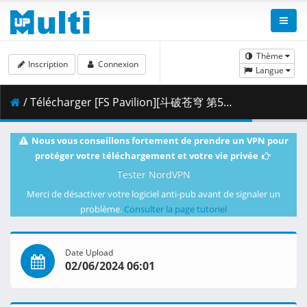
Thème
Inscription
Connexion
Langue
/ Télécharger [FS Pavilion][斗破苍穹 第5季][Battle Through The Heavens 5 - 99 [4K] [5EF302CD].mkv.003 ( 333.93 MB )
Nous vous conseillons fortement de prendre un VPN pour
protéger votre téléchargement et votre vie privée
Tester NordVPN
Merci de désactiver votre logiciel anti-pub avant de signaler un
problème.
Consulter la page tutoriel
Date Upload
02/06/2024 06:01