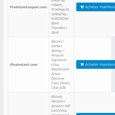
(EasyPay,
mBank,
Acheter mainten
PremiumCoupon.com
Przelewy24,
SafetyPay,
EUROPEAN
Bank
Transfer) /
Skrill
Bitcoin /
Perfect
Money /
Amazon
Payments
Acheter mainten
PlusInstant.com
(Visa,
Mastercard,
Amex,
Discover
Card, Diners
Club, JCB)
Bitcoin,
Altcoins /
Amazon Gift
Card (Visa,