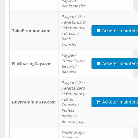
Paysera /
Banktransfer
Paypal / Visa
/ MasterCard
/ Webmoney
Acheter mainten
TakePremium.com
/ Bitcoin /
Bank
Transfer
Paypal /
Credit Card /
Acheter mainten
FileSharingKey.com
Bitcoin /
Altcoins
Paypal / Visa
/ Mastercard
/ Webmoney
/ Bank
Acheter mainten
BuyPremiumKey.com
Transfer /
Perfect
money /
Amazon pay
Webmoney /
Coingate