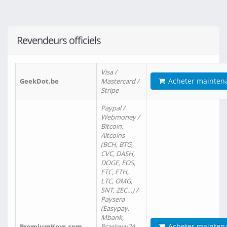
Revendeurs officiels
Visa /
Acheter mainten
GeekDot.be
Mastercard /
Stripe
Paypal /
Webmoney /
Bitcoin,
Altcoins
(BCH, BTG,
CVC, DASH,
DOGE, EOS,
ETC, ETH,
LTC, OMG,
SNT, ZEC…) /
Paysera
(Easypay,
Mbank,
Acheter mainten
PremiumKeys.com
Przelewy24,