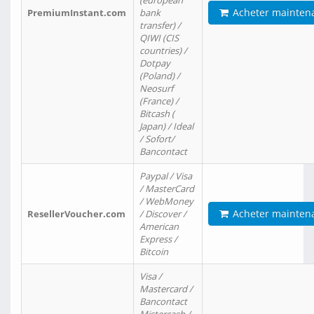
(european
Acheter mainten
PremiumInstant.com
bank
transfer) /
QIWI (CIS
countries) /
Dotpay
(Poland) /
Neosurf
(France) /
Bitcash (
Japan) / Ideal
/ Sofort/
Bancontact
Paypal / Visa
/ MasterCard
/ WebMoney
Acheter mainten
ResellerVoucher.com
/ Discover /
American
Express /
Bitcoin
Visa /
Mastercard /
Bancontact