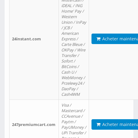
Mistercash /
iDEAL / ING
Home' Pay /
Western
Union / InPay
/ JCB /
American
Acheter mainten
24instant.com
Express /
Carte Bleue /
OKPay / Wire
Transfer /
Sofort /
BitCoins /
Cash U /
WebMoney /
Przelewy24 /
DaoPay /
Cash4WM
Visa /
Mastercard /
CCAvenue /
Paytm /
Acheter mainten
247premiumcart.com
PayUMoney /
UPi Transfer /