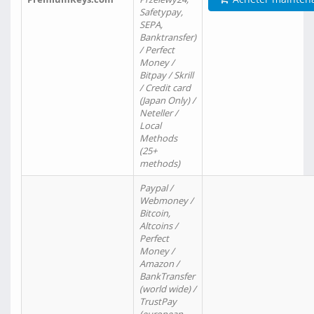
Safetypay,
SEPA,
Banktransfer)
/ Perfect
Money /
Bitpay / Skrill
/ Credit card
(Japan Only) /
Neteller /
Local
Methods
(25+
methods)
Paypal /
Webmoney /
Bitcoin,
Altcoins /
Perfect
Money /
Amazon /
BankTransfer
(world wide) /
TrustPay