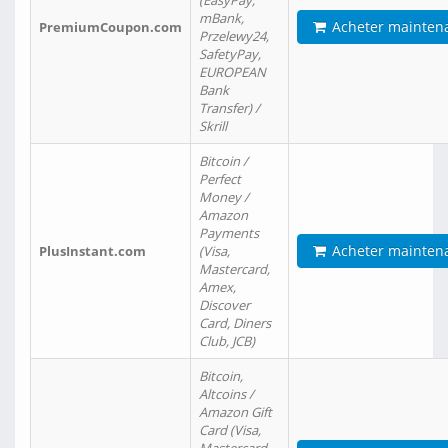
(EasyPay,
mBank,
Acheter mainten
PremiumCoupon.com
Przelewy24,
SafetyPay,
EUROPEAN
Bank
Transfer) /
Skrill
Bitcoin /
Perfect
Money /
Amazon
Payments
Acheter mainten
PlusInstant.com
(Visa,
Mastercard,
Amex,
Discover
Card, Diners
Club, JCB)
Bitcoin,
Altcoins /
Amazon Gift
Card (Visa,