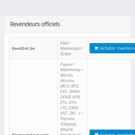
Revendeurs officiels
Visa /
Acheter mainten
GeekDot.be
Mastercard /
Stripe
Paypal /
Webmoney /
Bitcoin,
Altcoins
(BCH, BTG,
CVC, DASH,
DOGE, EOS,
ETC, ETH,
LTC, OMG,
SNT, ZEC…) /
Paysera
(Easypay,
Mbank,
Acheter mainten
PremiumKeys.com
Przelewy24,