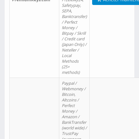
Safetypay,
SEPA,
Banktransfer)
/ Perfect
Money /
Bitpay / Skrill
/ Credit card
(Japan Only) /
Neteller /
Local
Methods
(25+
methods)
Paypal /
Webmoney /
Bitcoin,
Altcoins /
Perfect
Money /
Amazon /
BankTransfer
(world wide) /
TrustPay