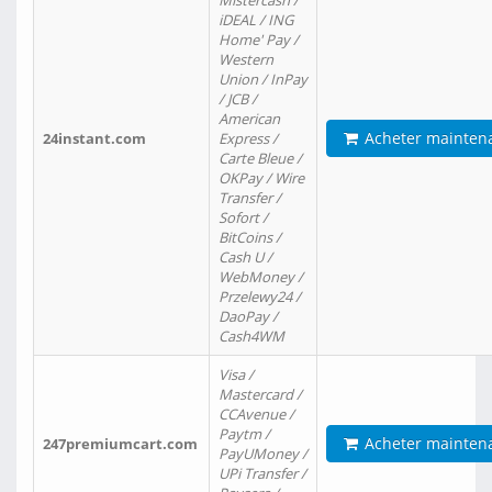
Mistercash /
iDEAL / ING
Home' Pay /
Western
Union / InPay
/ JCB /
American
Acheter mainten
24instant.com
Express /
Carte Bleue /
OKPay / Wire
Transfer /
Sofort /
BitCoins /
Cash U /
WebMoney /
Przelewy24 /
DaoPay /
Cash4WM
Visa /
Mastercard /
CCAvenue /
Paytm /
Acheter mainten
247premiumcart.com
PayUMoney /
UPi Transfer /