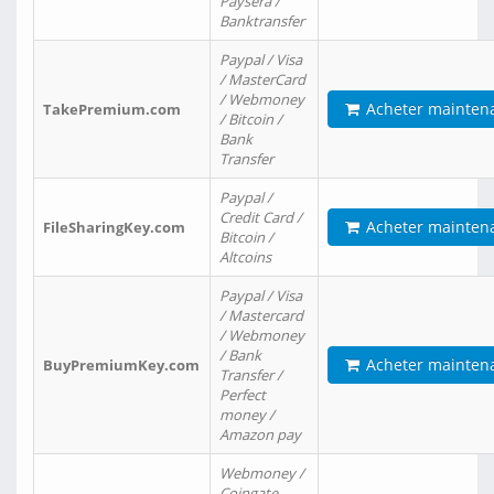
Paysera /
Banktransfer
Paypal / Visa
/ MasterCard
/ Webmoney
Acheter mainten
TakePremium.com
/ Bitcoin /
Bank
Transfer
Paypal /
Credit Card /
Acheter mainten
FileSharingKey.com
Bitcoin /
Altcoins
Paypal / Visa
/ Mastercard
/ Webmoney
/ Bank
Acheter mainten
BuyPremiumKey.com
Transfer /
Perfect
money /
Amazon pay
Webmoney /
Coingate