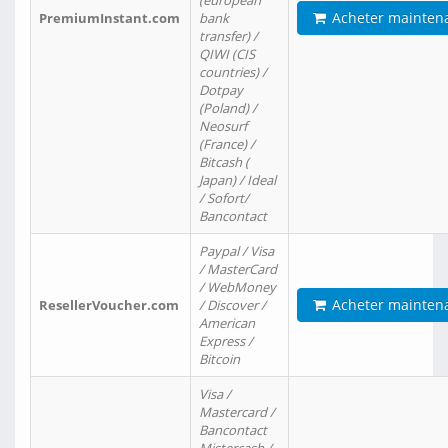
(european
Acheter mainten
PremiumInstant.com
bank
transfer) /
QIWI (CIS
countries) /
Dotpay
(Poland) /
Neosurf
(France) /
Bitcash (
Japan) / Ideal
/ Sofort/
Bancontact
Paypal / Visa
/ MasterCard
/ WebMoney
Acheter mainten
ResellerVoucher.com
/ Discover /
American
Express /
Bitcoin
Visa /
Mastercard /
Bancontact