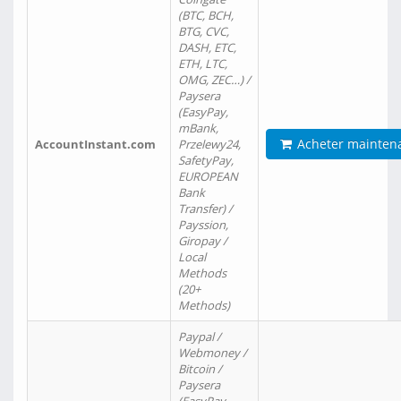
(BTC, BCH,
BTG, CVC,
DASH, ETC,
ETH, LTC,
OMG, ZEC…) /
Paysera
(EasyPay,
mBank,
Acheter mainten
AccountInstant.com
Przelewy24,
SafetyPay,
EUROPEAN
Bank
Transfer) /
Payssion,
Giropay /
Local
Methods
(20+
Methods)
Paypal /
Webmoney /
Bitcoin /
Paysera