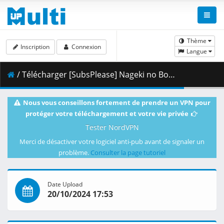
Thème
Inscription
Connexion
Langue
/ Télécharger [SubsPlease] Nageki no Bourei wa Intai shitai - 04 (1080p) [83741017].mkv.002 ( 463.13 MB )
Nous vous conseillons fortement de prendre un VPN pour
protéger votre téléchargement et votre vie privée
Tester NordVPN
Merci de désactiver votre logiciel anti-pub avant de signaler un
problème.
Consulter la page tutoriel
Date Upload
20/10/2024 17:53