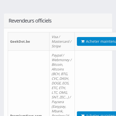
Revendeurs officiels
Visa /
Acheter mainten
GeekDot.be
Mastercard /
Stripe
Paypal /
Webmoney /
Bitcoin,
Altcoins
(BCH, BTG,
CVC, DASH,
DOGE, EOS,
ETC, ETH,
LTC, OMG,
SNT, ZEC…) /
Paysera
(Easypay,
Mbank,
Acheter mainten
PremiumKeys.com
Przelewy24,