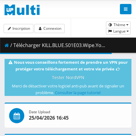
Thème
Inscription
Connexion
Langue
/ Télécharger KILL.BLUE.S01E03.Wipe.Your.Own.Butt.1080p.CR.WEB-DL.JPN.AAC2.0.H.264.MSubs-ToonsHub.mkv.002 ( 467.82 MB )
Nous vous conseillons fortement de prendre un VPN pour
protéger votre téléchargement et votre vie privée
Tester NordVPN
Merci de désactiver votre logiciel anti-pub avant de signaler un
problème.
Consulter la page tutoriel
Date Upload
25/04/2026 16:45