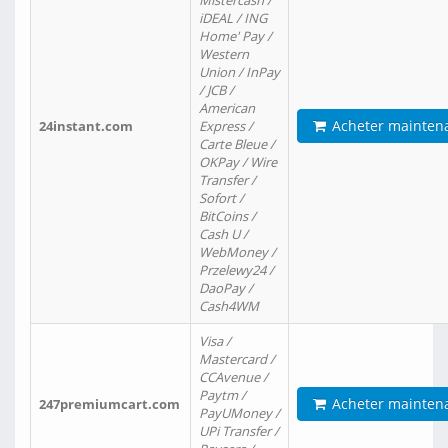
Mistercash /
iDEAL / ING
Home' Pay /
Western
Union / InPay
/ JCB /
American
Acheter mainten
24instant.com
Express /
Carte Bleue /
OKPay / Wire
Transfer /
Sofort /
BitCoins /
Cash U /
WebMoney /
Przelewy24 /
DaoPay /
Cash4WM
Visa /
Mastercard /
CCAvenue /
Paytm /
Acheter mainten
247premiumcart.com
PayUMoney /
UPi Transfer /