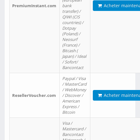
(european
Acheter mainten
PremiumInstant.com
bank
transfer) /
QIWI (CIS
countries) /
Dotpay
(Poland) /
Neosurf
(France) /
Bitcash (
Japan) / Ideal
/ Sofort/
Bancontact
Paypal / Visa
/ MasterCard
/ WebMoney
Acheter mainten
ResellerVoucher.com
/ Discover /
American
Express /
Bitcoin
Visa /
Mastercard /
Bancontact