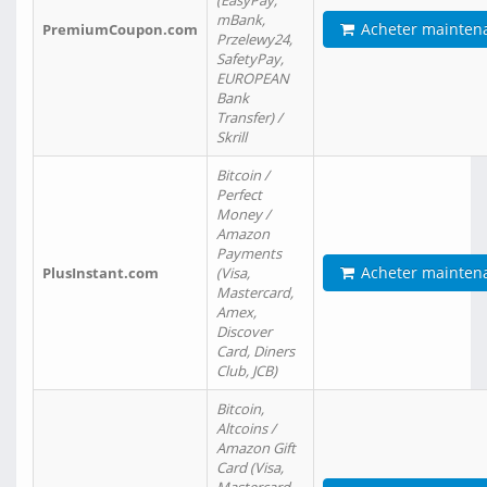
(EasyPay,
mBank,
Acheter mainten
PremiumCoupon.com
Przelewy24,
SafetyPay,
EUROPEAN
Bank
Transfer) /
Skrill
Bitcoin /
Perfect
Money /
Amazon
Payments
Acheter mainten
PlusInstant.com
(Visa,
Mastercard,
Amex,
Discover
Card, Diners
Club, JCB)
Bitcoin,
Altcoins /
Amazon Gift
Card (Visa,