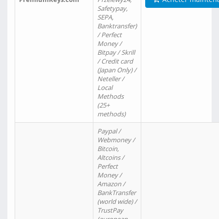
Safetypay,
SEPA,
Banktransfer)
/ Perfect
Money /
Bitpay / Skrill
/ Credit card
(Japan Only) /
Neteller /
Local
Methods
(25+
methods)
Paypal /
Webmoney /
Bitcoin,
Altcoins /
Perfect
Money /
Amazon /
BankTransfer
(world wide) /
TrustPay