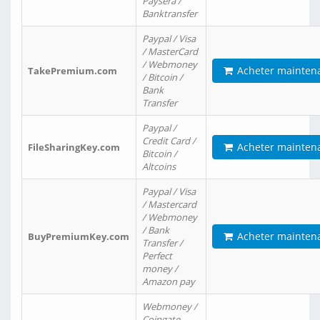
Paysera /
Banktransfer
Paypal / Visa
/ MasterCard
/ Webmoney
Acheter mainten
TakePremium.com
/ Bitcoin /
Bank
Transfer
Paypal /
Credit Card /
Acheter mainten
FileSharingKey.com
Bitcoin /
Altcoins
Paypal / Visa
/ Mastercard
/ Webmoney
/ Bank
Acheter mainten
BuyPremiumKey.com
Transfer /
Perfect
money /
Amazon pay
Webmoney /
Coingate