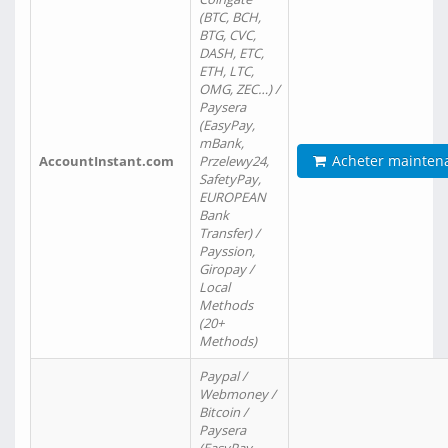
(BTC, BCH,
BTG, CVC,
DASH, ETC,
ETH, LTC,
OMG, ZEC…) /
Paysera
(EasyPay,
mBank,
Acheter mainten
AccountInstant.com
Przelewy24,
SafetyPay,
EUROPEAN
Bank
Transfer) /
Payssion,
Giropay /
Local
Methods
(20+
Methods)
Paypal /
Webmoney /
Bitcoin /
Paysera