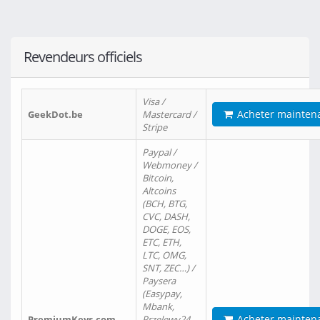
Revendeurs officiels
Visa /
Acheter mainten
GeekDot.be
Mastercard /
Stripe
Paypal /
Webmoney /
Bitcoin,
Altcoins
(BCH, BTG,
CVC, DASH,
DOGE, EOS,
ETC, ETH,
LTC, OMG,
SNT, ZEC…) /
Paysera
(Easypay,
Mbank,
Acheter mainten
PremiumKeys.com
Przelewy24,