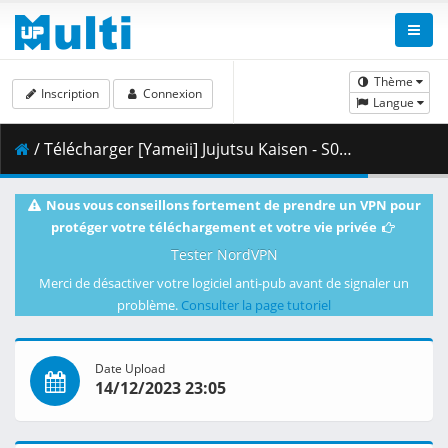
Thème
Inscription
Connexion
Langue
/ Télécharger [Yameii] Jujutsu Kaisen - S02E19 [English Dub] [FUNi WEB-DL 1080p] [E886DF78].mkv.002 ( 353.38 MB )
Nous vous conseillons fortement de prendre un VPN pour
protéger votre téléchargement et votre vie privée
Tester NordVPN
Merci de désactiver votre logiciel anti-pub avant de signaler un
problème.
Consulter la page tutoriel
Date Upload
14/12/2023 23:05