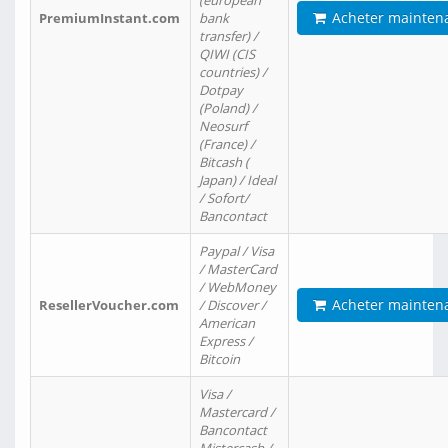
(european
Acheter mainten
PremiumInstant.com
bank
transfer) /
QIWI (CIS
countries) /
Dotpay
(Poland) /
Neosurf
(France) /
Bitcash (
Japan) / Ideal
/ Sofort/
Bancontact
Paypal / Visa
/ MasterCard
/ WebMoney
Acheter mainten
ResellerVoucher.com
/ Discover /
American
Express /
Bitcoin
Visa /
Mastercard /
Bancontact