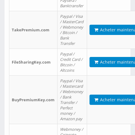
Paysera /
Banktransfer
Paypal / Visa
/ MasterCard
/ Webmoney
Acheter mainten
TakePremium.com
/ Bitcoin /
Bank
Transfer
Paypal /
Credit Card /
Acheter mainten
FileSharingKey.com
Bitcoin /
Altcoins
Paypal / Visa
/ Mastercard
/ Webmoney
/ Bank
Acheter mainten
BuyPremiumKey.com
Transfer /
Perfect
money /
Amazon pay
Webmoney /
Coingate