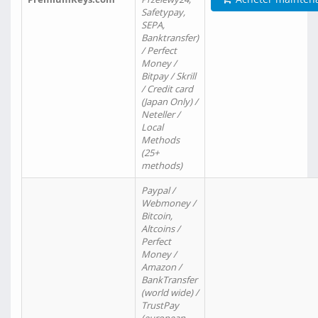
Safetypay,
SEPA,
Banktransfer)
/ Perfect
Money /
Bitpay / Skrill
/ Credit card
(Japan Only) /
Neteller /
Local
Methods
(25+
methods)
Paypal /
Webmoney /
Bitcoin,
Altcoins /
Perfect
Money /
Amazon /
BankTransfer
(world wide) /
TrustPay