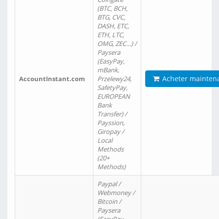
(BTC, BCH,
BTG, CVC,
DASH, ETC,
ETH, LTC,
OMG, ZEC…) /
Paysera
(EasyPay,
mBank,
Acheter mainten
AccountInstant.com
Przelewy24,
SafetyPay,
EUROPEAN
Bank
Transfer) /
Payssion,
Giropay /
Local
Methods
(20+
Methods)
Paypal /
Webmoney /
Bitcoin /
Paysera