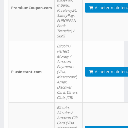
(EasyPay,
mBank,
Acheter mainten
PremiumCoupon.com
Przelewy24,
SafetyPay,
EUROPEAN
Bank
Transfer) /
Skrill
Bitcoin /
Perfect
Money /
Amazon
Payments
Acheter mainten
PlusInstant.com
(Visa,
Mastercard,
Amex,
Discover
Card, Diners
Club, JCB)
Bitcoin,
Altcoins /
Amazon Gift
Card (Visa,