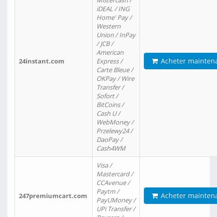
Mistercash /
iDEAL / ING
Home' Pay /
Western
Union / InPay
/ JCB /
American
Acheter mainten
24instant.com
Express /
Carte Bleue /
OKPay / Wire
Transfer /
Sofort /
BitCoins /
Cash U /
WebMoney /
Przelewy24 /
DaoPay /
Cash4WM
Visa /
Mastercard /
CCAvenue /
Paytm /
Acheter mainten
247premiumcart.com
PayUMoney /
UPi Transfer /