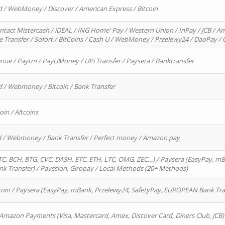
d / WebMoney / Discover / American Express / Bitcoin
ntact Mistercash / iDEAL / ING Home' Pay / Western Union / InPay / JCB / Am
re Transfer / Sofort / BitCoins / Cash U / WebMoney / Przelewy24 / DaoPay 
enue / Paytm / PayUMoney / UPi Transfer / Paysera / Banktransfer
d / Webmoney / Bitcoin / Bank Transfer
oin / Altcoins
rd / Webmoney / Bank Transfer / Perfect money / Amazon pay
, BCH, BTG, CVC, DASH, ETC, ETH, LTC, OMG, ZEC…) / Paysera (EasyPay, mB
 Transfer) / Payssion, Giropay / Local Methods (20+ Methods)
oin / Paysera (EasyPay, mBank, Przelewy24, SafetyPay, EUROPEAN Bank Transf
 Amazon Payments (Visa, Mastercard, Amex, Discover Card, Diners Club, JCB)