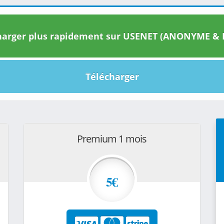
arger plus rapidement sur USENET (ANONYME & I
Télécharger
Premium 1 mois
5€