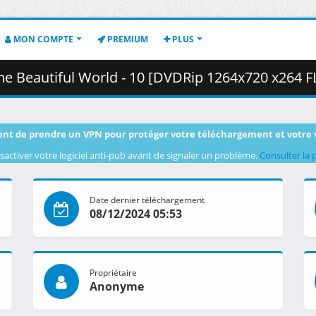
MON COMPTE
PREMIUM
PLUS
autiful World - 10 [DVDRip 1264x720 x264 FLAC].mkv.001 ( 
nt de prendre un VPN pour protéger votre téléchargement et votre 
sactiver votre logiciel anti-pub avant de signaler un problème.
Consulter la 
Date dernier téléchargement
08/12/2024 05:53
Propriétaire
Anonyme