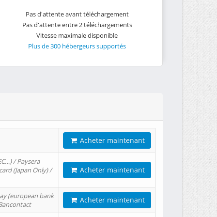
Pas d'attente avant téléchargement
Pas d'attente entre 2 téléchargements
Vitesse maximale disponible
Plus de 300 hébergeurs supportés
Acheter maintenant
EC…) / Paysera
Acheter maintenant
card (Japan Only) /
tPay (european bank
Acheter maintenant
/ Bancontact