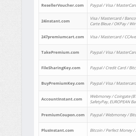
ResellerVoucher.com
Paypal / Visa / MasterCar
Visa / Mastercard / Banco
24instant.com
Carte Bleue / OKPay / Wi
247premiumcart.com
Visa / Mastercard / CCAv
TakePremium.com
Paypal / Visa / MasterCar
FileSharingKey.com
Paypal / Credit Card / Bitc
BuyPremiumKey.com
Paypal / Visa / Masterca
Webmoney / Coingate (BTC
AccountInstant.com
SafetyPay, EUROPEAN Bank
PremiumCoupon.com
Paypal / Webmoney / Bitc
PlusInstant.com
Bitcoin / Perfect Money /