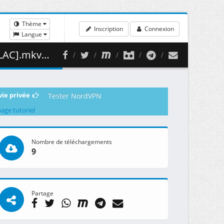
Thème
Inscription
Connexion
Langue
418.19 MB )
vie privée
Tester NordVPN
page tutoriel
Nombre de téléchargements
9
Partage