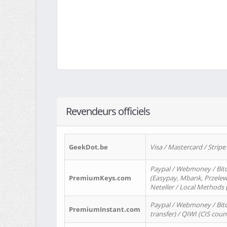
Revendeurs officiels
GeekDot.be
Visa / Mastercard / Stripe
Paypal / Webmoney / Bitc
PremiumKeys.com
(Easypay, Mbank, Przelewy2
Neteller / Local Methods
Paypal / Webmoney / Bitc
PremiumInstant.com
transfer) / QIWI (CIS coun