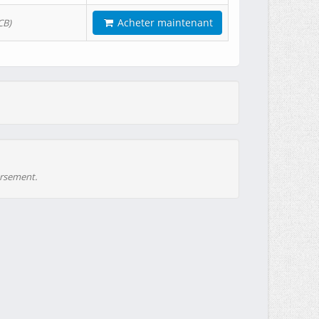
Acheter maintenant
CB)
ursement.