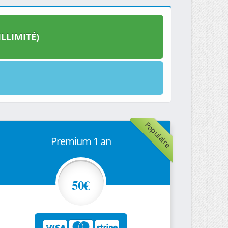
LLIMITÉ)
Populaire
Premium 1 an
50€