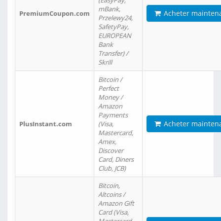
(EasyPay,
mBank,
Acheter mainten
PremiumCoupon.com
Przelewy24,
SafetyPay,
EUROPEAN
Bank
Transfer) /
Skrill
Bitcoin /
Perfect
Money /
Amazon
Payments
Acheter mainten
PlusInstant.com
(Visa,
Mastercard,
Amex,
Discover
Card, Diners
Club, JCB)
Bitcoin,
Altcoins /
Amazon Gift
Card (Visa,