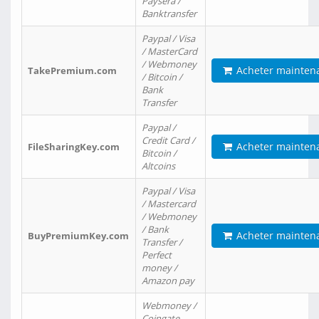
Paysera /
Banktransfer
Paypal / Visa
/ MasterCard
/ Webmoney
Acheter mainten
TakePremium.com
/ Bitcoin /
Bank
Transfer
Paypal /
Credit Card /
Acheter mainten
FileSharingKey.com
Bitcoin /
Altcoins
Paypal / Visa
/ Mastercard
/ Webmoney
/ Bank
Acheter mainten
BuyPremiumKey.com
Transfer /
Perfect
money /
Amazon pay
Webmoney /
Coingate