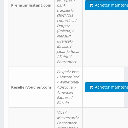
(european
Acheter mainten
PremiumInstant.com
bank
transfer) /
QIWI (CIS
countries) /
Dotpay
(Poland) /
Neosurf
(France) /
Bitcash (
Japan) / Ideal
/ Sofort/
Bancontact
Paypal / Visa
/ MasterCard
/ WebMoney
Acheter mainten
ResellerVoucher.com
/ Discover /
American
Express /
Bitcoin
Visa /
Mastercard /
Bancontact