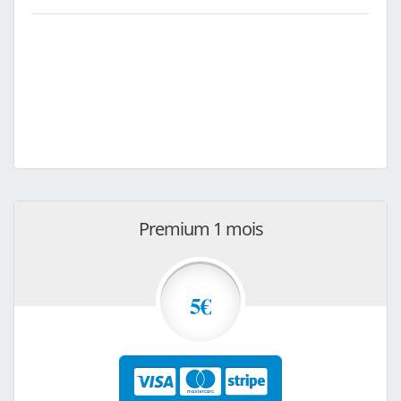
Premium 1 mois
5€