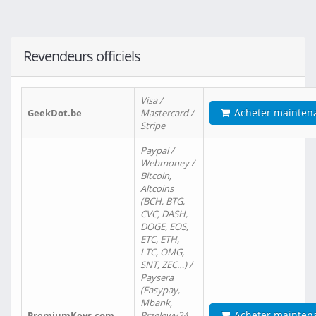
Revendeurs officiels
Visa /
Acheter mainten
GeekDot.be
Mastercard /
Stripe
Paypal /
Webmoney /
Bitcoin,
Altcoins
(BCH, BTG,
CVC, DASH,
DOGE, EOS,
ETC, ETH,
LTC, OMG,
SNT, ZEC…) /
Paysera
(Easypay,
Mbank,
Acheter mainten
PremiumKeys.com
Przelewy24,