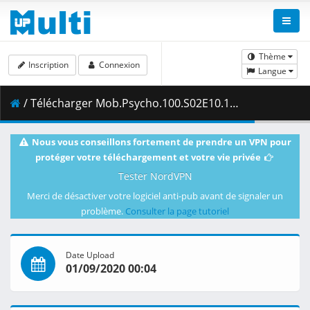
Thème
Inscription
Connexion
Langue
/ Télécharger Mob.Psycho.100.S02E10.1080p.Blu-Ray.10-Bit.Dual-Audio.TrueHD.x265-iAHD.mkv.003 ( 451.82 MB )
Nous vous conseillons fortement de prendre un VPN pour
protéger votre téléchargement et votre vie privée
Tester NordVPN
Merci de désactiver votre logiciel anti-pub avant de signaler un
problème.
Consulter la page tutoriel
Date Upload
01/09/2020 00:04