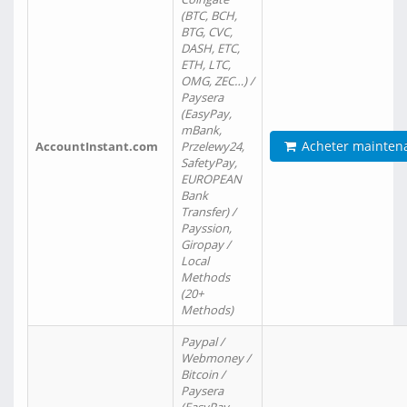
(BTC, BCH,
BTG, CVC,
DASH, ETC,
ETH, LTC,
OMG, ZEC…) /
Paysera
(EasyPay,
mBank,
Acheter mainten
AccountInstant.com
Przelewy24,
SafetyPay,
EUROPEAN
Bank
Transfer) /
Payssion,
Giropay /
Local
Methods
(20+
Methods)
Paypal /
Webmoney /
Bitcoin /
Paysera