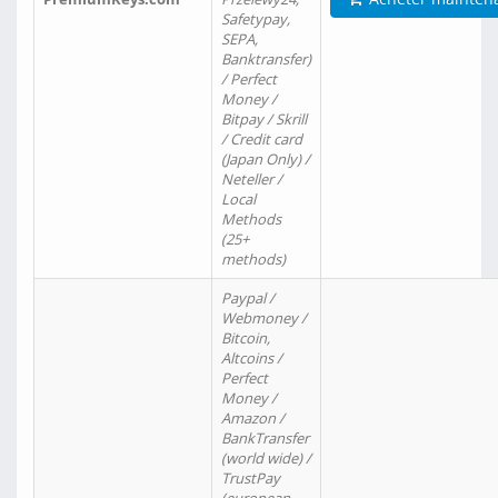
Safetypay,
SEPA,
Banktransfer)
/ Perfect
Money /
Bitpay / Skrill
/ Credit card
(Japan Only) /
Neteller /
Local
Methods
(25+
methods)
Paypal /
Webmoney /
Bitcoin,
Altcoins /
Perfect
Money /
Amazon /
BankTransfer
(world wide) /
TrustPay