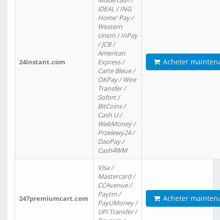
Mistercash /
iDEAL / ING
Home' Pay /
Western
Union / InPay
/ JCB /
American
Acheter mainten
24instant.com
Express /
Carte Bleue /
OKPay / Wire
Transfer /
Sofort /
BitCoins /
Cash U /
WebMoney /
Przelewy24 /
DaoPay /
Cash4WM
Visa /
Mastercard /
CCAvenue /
Paytm /
Acheter mainten
247premiumcart.com
PayUMoney /
UPi Transfer /