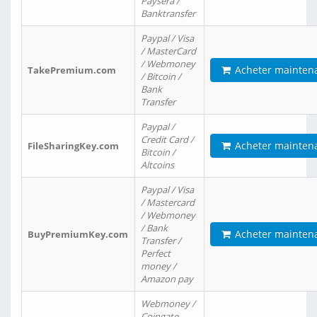
Paysera /
Banktransfer
Paypal / Visa
/ MasterCard
/ Webmoney
Acheter mainten
TakePremium.com
/ Bitcoin /
Bank
Transfer
Paypal /
Credit Card /
Acheter mainten
FileSharingKey.com
Bitcoin /
Altcoins
Paypal / Visa
/ Mastercard
/ Webmoney
/ Bank
Acheter mainten
BuyPremiumKey.com
Transfer /
Perfect
money /
Amazon pay
Webmoney /
Coingate