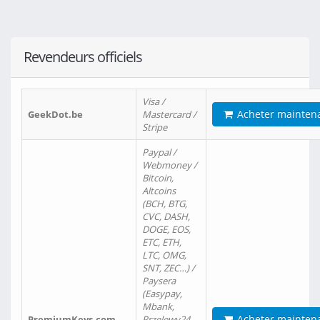
Revendeurs officiels
Visa /
Acheter mainten
GeekDot.be
Mastercard /
Stripe
Paypal /
Webmoney /
Bitcoin,
Altcoins
(BCH, BTG,
CVC, DASH,
DOGE, EOS,
ETC, ETH,
LTC, OMG,
SNT, ZEC…) /
Paysera
(Easypay,
Mbank,
Acheter mainten
PremiumKeys.com
Przelewy24,