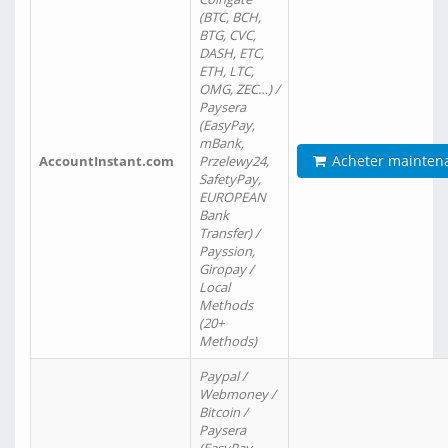
(BTC, BCH,
BTG, CVC,
DASH, ETC,
ETH, LTC,
OMG, ZEC…) /
Paysera
(EasyPay,
mBank,
Acheter mainten
AccountInstant.com
Przelewy24,
SafetyPay,
EUROPEAN
Bank
Transfer) /
Payssion,
Giropay /
Local
Methods
(20+
Methods)
Paypal /
Webmoney /
Bitcoin /
Paysera