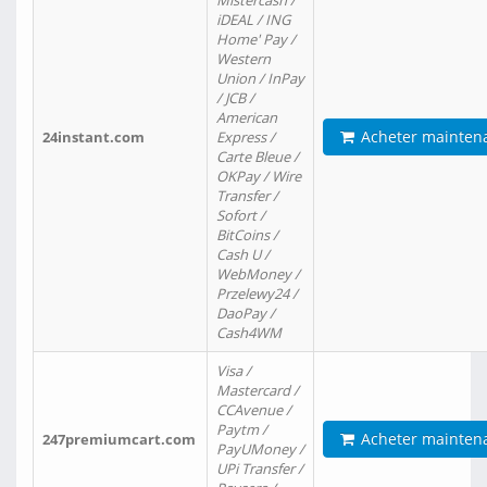
Mistercash /
iDEAL / ING
Home' Pay /
Western
Union / InPay
/ JCB /
American
Acheter mainten
24instant.com
Express /
Carte Bleue /
OKPay / Wire
Transfer /
Sofort /
BitCoins /
Cash U /
WebMoney /
Przelewy24 /
DaoPay /
Cash4WM
Visa /
Mastercard /
CCAvenue /
Paytm /
Acheter mainten
247premiumcart.com
PayUMoney /
UPi Transfer /