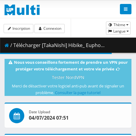
Thème
Inscription
Connexion
Langue
/ Télécharger [TakaNishi] Hibike_ Euphonium S3 - 03 [1080p][59D17E53].mkv.002 ( 491.76 MB )
Nous vous conseillons fortement de prendre un VPN pour
protéger votre téléchargement et votre vie privée
Tester NordVPN
Merci de désactiver votre logiciel anti-pub avant de signaler un
problème.
Consulter la page tutoriel
Date Upload
04/07/2024 07:51