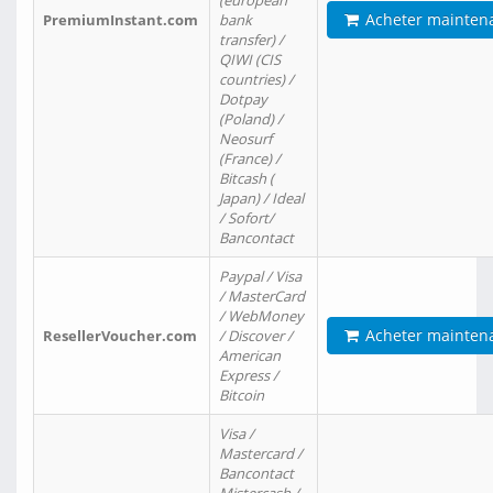
(european
Acheter mainten
PremiumInstant.com
bank
transfer) /
QIWI (CIS
countries) /
Dotpay
(Poland) /
Neosurf
(France) /
Bitcash (
Japan) / Ideal
/ Sofort/
Bancontact
Paypal / Visa
/ MasterCard
/ WebMoney
Acheter mainten
ResellerVoucher.com
/ Discover /
American
Express /
Bitcoin
Visa /
Mastercard /
Bancontact