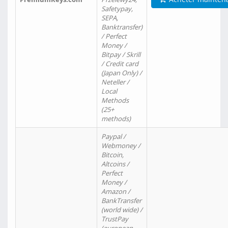
Safetypay,
SEPA,
Banktransfer)
/ Perfect
Money /
Bitpay / Skrill
/ Credit card
(Japan Only) /
Neteller /
Local
Methods
(25+
methods)
Paypal /
Webmoney /
Bitcoin,
Altcoins /
Perfect
Money /
Amazon /
BankTransfer
(world wide) /
TrustPay