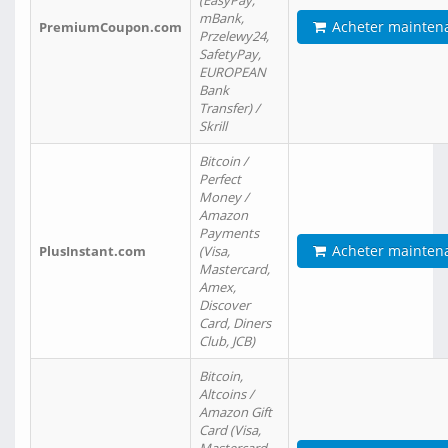
(EasyPay,
mBank,
Acheter mainten
PremiumCoupon.com
Przelewy24,
SafetyPay,
EUROPEAN
Bank
Transfer) /
Skrill
Bitcoin /
Perfect
Money /
Amazon
Payments
Acheter mainten
PlusInstant.com
(Visa,
Mastercard,
Amex,
Discover
Card, Diners
Club, JCB)
Bitcoin,
Altcoins /
Amazon Gift
Card (Visa,