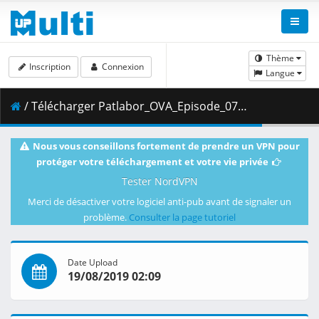
Thème
Inscription
Connexion
Langue
/ Télécharger Patlabor_OVA_Episode_07__Player_Edition___x264_AC3_.mp4.002 ( 479.39 MB )
Nous vous conseillons fortement de prendre un VPN pour
protéger votre téléchargement et votre vie privée
Tester NordVPN
Merci de désactiver votre logiciel anti-pub avant de signaler un
problème.
Consulter la page tutoriel
Date Upload
19/08/2019 02:09