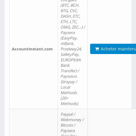
(BTC, BCH,
BTG, CVC,
DASH, ETC,
ETH, LTC,
OMG, ZEC…) /
Paysera
(EasyPay,
mBank,
Acheter mainten
AccountInstant.com
Przelewy24,
SafetyPay,
EUROPEAN
Bank
Transfer) /
Payssion,
Giropay /
Local
Methods
(20+
Methods)
Paypal /
Webmoney /
Bitcoin /
Paysera