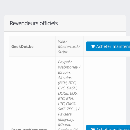
Revendeurs officiels
Visa /
Acheter mainten
GeekDot.be
Mastercard /
Stripe
Paypal /
Webmoney /
Bitcoin,
Altcoins
(BCH, BTG,
CVC, DASH,
DOGE, EOS,
ETC, ETH,
LTC, OMG,
SNT, ZEC…) /
Paysera
(Easypay,
Mbank,
Acheter mainten
PremiumKeys.com
Przelewy24,