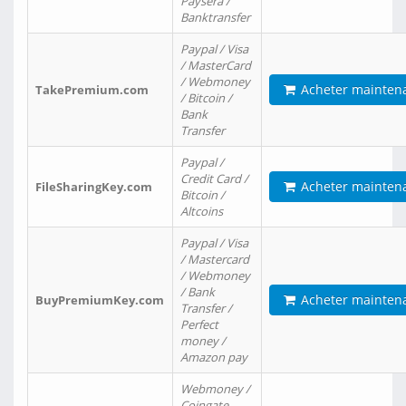
Paysera /
Banktransfer
Paypal / Visa
/ MasterCard
/ Webmoney
Acheter mainten
TakePremium.com
/ Bitcoin /
Bank
Transfer
Paypal /
Credit Card /
Acheter mainten
FileSharingKey.com
Bitcoin /
Altcoins
Paypal / Visa
/ Mastercard
/ Webmoney
/ Bank
Acheter mainten
BuyPremiumKey.com
Transfer /
Perfect
money /
Amazon pay
Webmoney /
Coingate