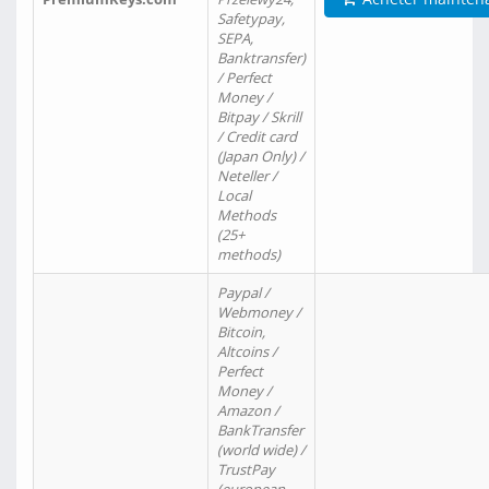
Safetypay,
SEPA,
Banktransfer)
/ Perfect
Money /
Bitpay / Skrill
/ Credit card
(Japan Only) /
Neteller /
Local
Methods
(25+
methods)
Paypal /
Webmoney /
Bitcoin,
Altcoins /
Perfect
Money /
Amazon /
BankTransfer
(world wide) /
TrustPay