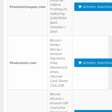
(EasyPay,
mBank,
Acheter mainten
PremiumCoupon.com
Przelewy24,
SafetyPay,
EUROPEAN
Bank
Transfer) /
Skrill
Bitcoin /
Perfect
Money /
Amazon
Payments
Acheter mainten
PlusInstant.com
(Visa,
Mastercard,
Amex,
Discover
Card, Diners
Club, JCB)
Bitcoin,
Altcoins /
Amazon Gift
Card (Visa,