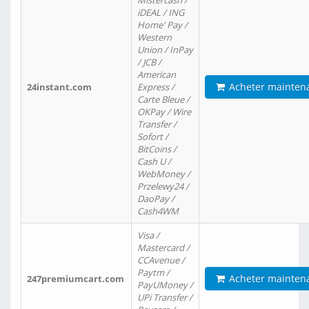
Mistercash /
iDEAL / ING
Home' Pay /
Western
Union / InPay
/ JCB /
American
Acheter mainten
24instant.com
Express /
Carte Bleue /
OKPay / Wire
Transfer /
Sofort /
BitCoins /
Cash U /
WebMoney /
Przelewy24 /
DaoPay /
Cash4WM
Visa /
Mastercard /
CCAvenue /
Paytm /
Acheter mainten
247premiumcart.com
PayUMoney /
UPi Transfer /