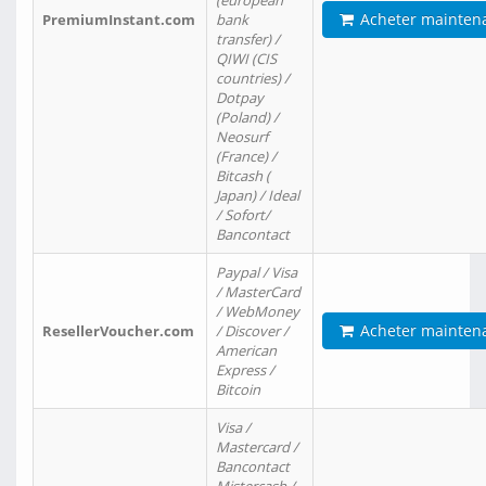
(european
Acheter mainten
PremiumInstant.com
bank
transfer) /
QIWI (CIS
countries) /
Dotpay
(Poland) /
Neosurf
(France) /
Bitcash (
Japan) / Ideal
/ Sofort/
Bancontact
Paypal / Visa
/ MasterCard
/ WebMoney
Acheter mainten
ResellerVoucher.com
/ Discover /
American
Express /
Bitcoin
Visa /
Mastercard /
Bancontact