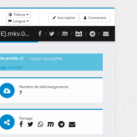
Thème
Inscription
Connexion
Langue
52.19 MB )
vie privée
Tester NordVPN
page tutoriel
Nombre de téléchargements
7
Partage