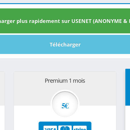
arger plus rapidement sur USENET (ANONYME & I
Télécharger
Premium 1 mois
5€