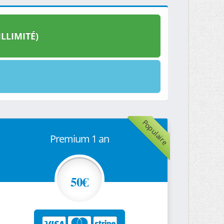
LLIMITÉ)
Populaire
Premium 1 an
50€