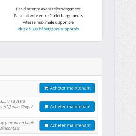
Pas d'attente avant téléchargement
Pas d'attente entre 2 téléchargements
Vitesse maximale disponible
Plus de 300 hébergeurs supportés
Acheter maintenant
EC…) / Paysera
Acheter maintenant
card (Japan Only) /
tPay (european bank
Acheter maintenant
/ Bancontact