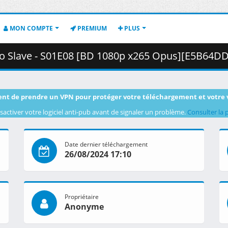
MON COMPTE
PREMIUM
PLUS
ave - S01E08 [BD 1080p x265 Opus][E5B64DDE].mkv.001 ( 2
nt de prendre un VPN pour protéger votre téléchargement et votre 
sactiver votre logiciel anti-pub avant de signaler un problème.
Consulter la 
Date dernier téléchargement
26/08/2024 17:10
Propriétaire
Anonyme