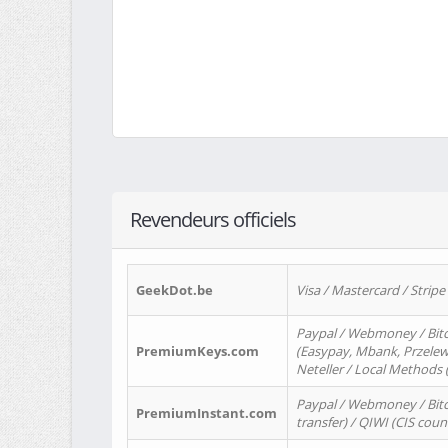
Revendeurs officiels
GeekDot.be
Visa / Mastercard / Stripe
Paypal / Webmoney / Bitc
PremiumKeys.com
(Easypay, Mbank, Przelewy2
Neteller / Local Methods
Paypal / Webmoney / Bitc
PremiumInstant.com
transfer) / QIWI (CIS coun