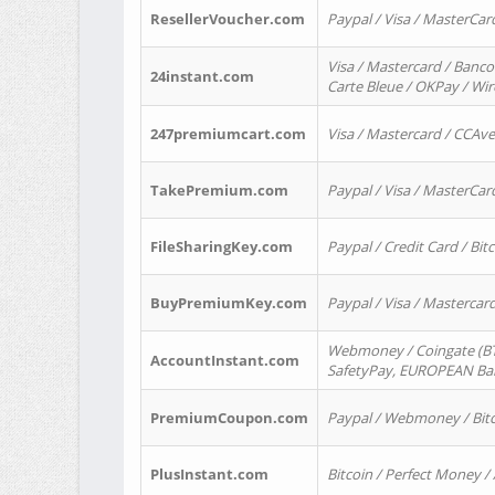
ResellerVoucher.com
Paypal / Visa / MasterCar
Visa / Mastercard / Banco
24instant.com
Carte Bleue / OKPay / Wi
247premiumcart.com
Visa / Mastercard / CCAv
TakePremium.com
Paypal / Visa / MasterCar
FileSharingKey.com
Paypal / Credit Card / Bitc
BuyPremiumKey.com
Paypal / Visa / Masterca
Webmoney / Coingate (BTC
AccountInstant.com
SafetyPay, EUROPEAN Bank
PremiumCoupon.com
Paypal / Webmoney / Bitc
PlusInstant.com
Bitcoin / Perfect Money /