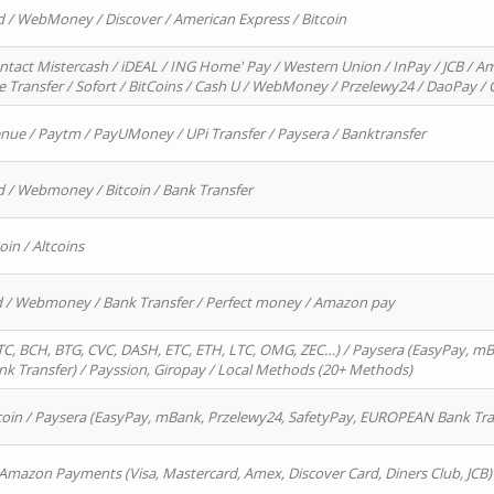
d / WebMoney / Discover / American Express / Bitcoin
ntact Mistercash / iDEAL / ING Home' Pay / Western Union / InPay / JCB / Am
re Transfer / Sofort / BitCoins / Cash U / WebMoney / Przelewy24 / DaoPay 
enue / Paytm / PayUMoney / UPi Transfer / Paysera / Banktransfer
d / Webmoney / Bitcoin / Bank Transfer
oin / Altcoins
rd / Webmoney / Bank Transfer / Perfect money / Amazon pay
, BCH, BTG, CVC, DASH, ETC, ETH, LTC, OMG, ZEC…) / Paysera (EasyPay, mB
 Transfer) / Payssion, Giropay / Local Methods (20+ Methods)
oin / Paysera (EasyPay, mBank, Przelewy24, SafetyPay, EUROPEAN Bank Transf
 Amazon Payments (Visa, Mastercard, Amex, Discover Card, Diners Club, JCB)