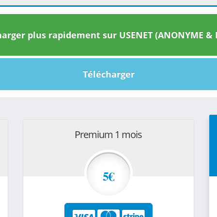
arger plus rapidement sur USENET (ANONYME & I
Télécharger
Premium 1 mois
5€