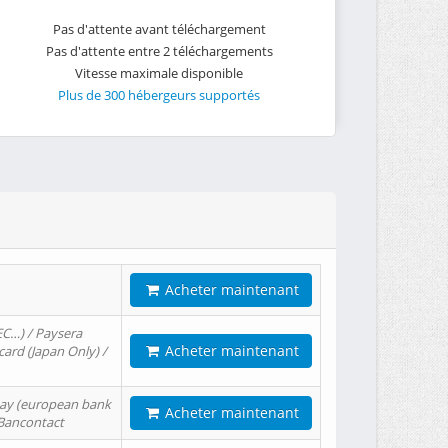
Pas d'attente avant téléchargement
Pas d'attente entre 2 téléchargements
Vitesse maximale disponible
Plus de 300 hébergeurs supportés
Acheter maintenant
EC…) / Paysera
Acheter maintenant
card (Japan Only) /
tPay (european bank
Acheter maintenant
/ Bancontact