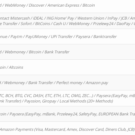
d / WebMoney / Discover / American Express / Bitcoin
ntact Mistercash / iDEAL / ING Home' Pay / Western Union / InPay / JCB / Am
re Transfer / Sofort / BitCoins / Cash U / WebMoney / Przelewy24 / DaoPay 
enue / Paytm / PayUMoney / UPi Transfer / Paysera / Banktransfer
d / Webmoney / Bitcoin / Bank Transfer
oin / Altcoins
rd / Webmoney / Bank Transfer / Perfect money / Amazon pay
, BCH, BTG, CVC, DASH, ETC, ETH, LTC, OMG, ZEC…) / Paysera (EasyPay, mB
 Transfer) / Payssion, Giropay / Local Methods (20+ Methods)
oin / Paysera (EasyPay, mBank, Przelewy24, SafetyPay, EUROPEAN Bank Transf
 Amazon Payments (Visa, Mastercard, Amex, Discover Card, Diners Club, JCB)