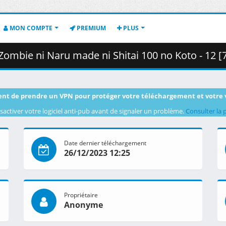
MON COMPTE
PREMIUM
PLUS
e ni Shitai 100 no Koto - 12 [720p][Multiple Subtitle][F308B638].mkv.001
nt de prendre un VPN pour protéger votre téléchargement et votre 
sactiver votre logiciel anti-pub avant de signaler un problème.
Consulter la 
Date dernier téléchargement
26/12/2023 12:25
Propriétaire
Anonyme