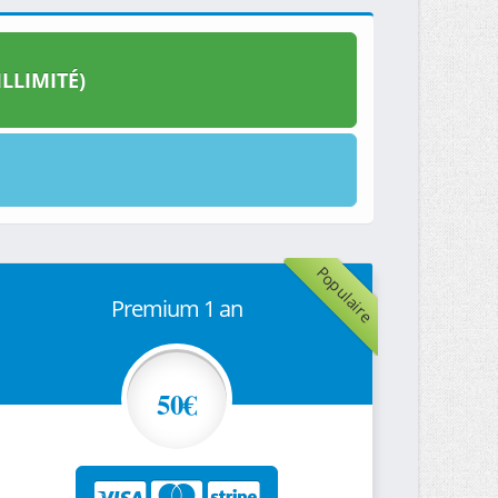
LLIMITÉ)
Populaire
Premium 1 an
50€