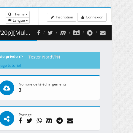
Thème
Inscription
Connexion
Langue
 ( 352.71 MB )
vie privée
Tester NordVPN
page tutoriel
Nombre de téléchargements
3
Partage