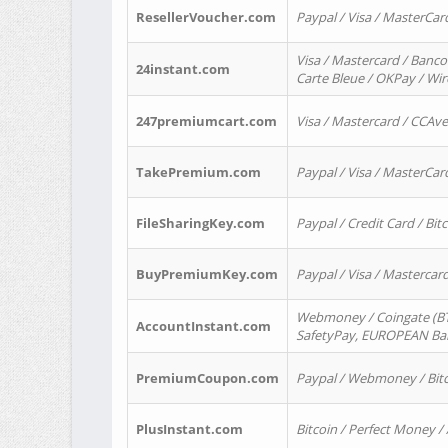
ResellerVoucher.com
Paypal / Visa / MasterCar
Visa / Mastercard / Banco
24instant.com
Carte Bleue / OKPay / Wi
247premiumcart.com
Visa / Mastercard / CCAv
TakePremium.com
Paypal / Visa / MasterCar
FileSharingKey.com
Paypal / Credit Card / Bitc
BuyPremiumKey.com
Paypal / Visa / Masterca
Webmoney / Coingate (BTC
AccountInstant.com
SafetyPay, EUROPEAN Bank
PremiumCoupon.com
Paypal / Webmoney / Bitc
PlusInstant.com
Bitcoin / Perfect Money /