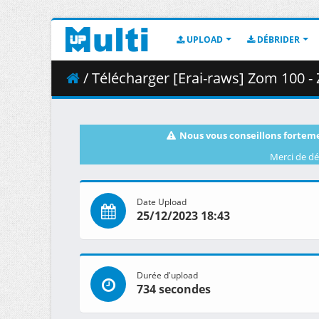
UPLOAD
DÉBRIDER
/ Télécharger [Erai-raws] Zom 100 - Zombie ni Naru mad
Nous vous conseillons forteme
Merci de dé
Date Upload
25/12/2023 18:43
Durée d'upload
734 secondes