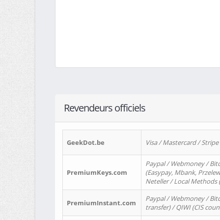
Revendeurs officiels
GeekDot.be
Visa / Mastercard / Stripe
Paypal / Webmoney / Bitc
PremiumKeys.com
(Easypay, Mbank, Przelewy2
Neteller / Local Methods
Paypal / Webmoney / Bitc
PremiumInstant.com
transfer) / QIWI (CIS coun