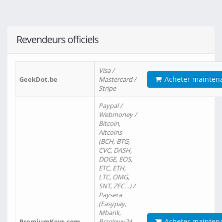
Revendeurs officiels
Visa /
Acheter mainten
GeekDot.be
Mastercard /
Stripe
Paypal /
Webmoney /
Bitcoin,
Altcoins
(BCH, BTG,
CVC, DASH,
DOGE, EOS,
ETC, ETH,
LTC, OMG,
SNT, ZEC…) /
Paysera
(Easypay,
Mbank,
Acheter mainten
PremiumKeys.com
Przelewy24,