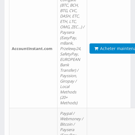
(BTC, BCH,
BTG, CVC,
DASH, ETC,
ETH, LTC,
OMG, ZEC…) /
Paysera
(EasyPay,
mBank,
Acheter mainten
AccountInstant.com
Przelewy24,
SafetyPay,
EUROPEAN
Bank
Transfer) /
Payssion,
Giropay /
Local
Methods
(20+
Methods)
Paypal /
Webmoney /
Bitcoin /
Paysera