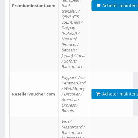
(european
Acheter mainten
PremiumInstant.com
bank
transfer) /
QIWI (CIS
countries) /
Dotpay
(Poland) /
Neosurf
(France) /
Bitcash (
Japan) / Ideal
/ Sofort/
Bancontact
Paypal / Visa
/ MasterCard
/ WebMoney
Acheter mainten
ResellerVoucher.com
/ Discover /
American
Express /
Bitcoin
Visa /
Mastercard /
Bancontact