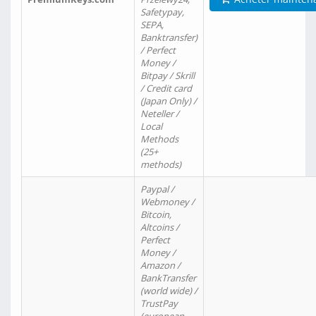
Safetypay,
SEPA,
Banktransfer)
/ Perfect
Money /
Bitpay / Skrill
/ Credit card
(Japan Only) /
Neteller /
Local
Methods
(25+
methods)
Paypal /
Webmoney /
Bitcoin,
Altcoins /
Perfect
Money /
Amazon /
BankTransfer
(world wide) /
TrustPay