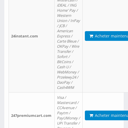
Mistercash /
iDEAL / ING
Home' Pay /
Western
Union / InPay
/ JCB /
American
Acheter mainten
24instant.com
Express /
Carte Bleue /
OKPay / Wire
Transfer /
Sofort /
BitCoins /
Cash U /
WebMoney /
Przelewy24 /
DaoPay /
Cash4WM
Visa /
Mastercard /
CCAvenue /
Paytm /
Acheter mainten
247premiumcart.com
PayUMoney /
UPi Transfer /