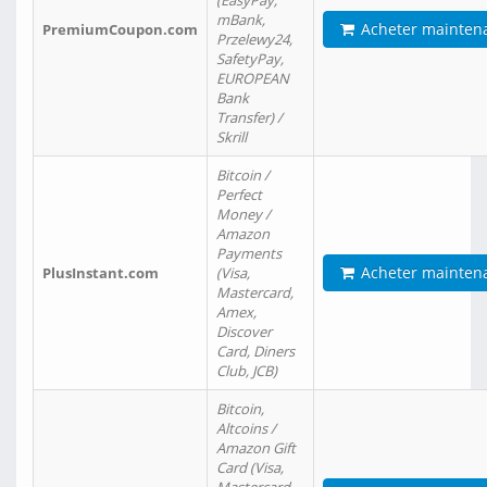
(EasyPay,
mBank,
Acheter mainten
PremiumCoupon.com
Przelewy24,
SafetyPay,
EUROPEAN
Bank
Transfer) /
Skrill
Bitcoin /
Perfect
Money /
Amazon
Payments
Acheter mainten
PlusInstant.com
(Visa,
Mastercard,
Amex,
Discover
Card, Diners
Club, JCB)
Bitcoin,
Altcoins /
Amazon Gift
Card (Visa,