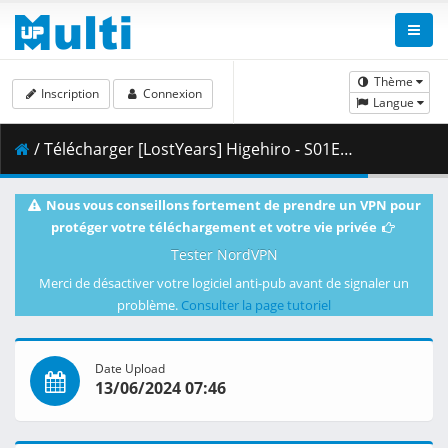
Thème
Inscription
Connexion
Langue
/ Télécharger [LostYears] Higehiro - S01E13v2 (BD 1080p x265 10-bit FLAC AAC) [79380662].mkv.002 ( 480.96 MB )
Nous vous conseillons fortement de prendre un VPN pour
protéger votre téléchargement et votre vie privée
Tester NordVPN
Merci de désactiver votre logiciel anti-pub avant de signaler un
problème.
Consulter la page tutoriel
Date Upload
13/06/2024 07:46