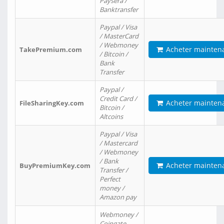
Paysera /
Banktransfer
Paypal / Visa
/ MasterCard
/ Webmoney
Acheter mainten
TakePremium.com
/ Bitcoin /
Bank
Transfer
Paypal /
Credit Card /
Acheter mainten
FileSharingKey.com
Bitcoin /
Altcoins
Paypal / Visa
/ Mastercard
/ Webmoney
/ Bank
Acheter mainten
BuyPremiumKey.com
Transfer /
Perfect
money /
Amazon pay
Webmoney /
Coingate