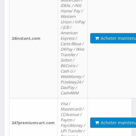
Mistercash /
iDEAL / ING
Home' Pay /
Western
Union / InPay
/ JCB /
American
Acheter mainten
24instant.com
Express /
Carte Bleue /
OKPay / Wire
Transfer /
Sofort /
BitCoins /
Cash U /
WebMoney /
Przelewy24 /
DaoPay /
Cash4WM
Visa /
Mastercard /
CCAvenue /
Paytm /
Acheter mainten
247premiumcart.com
PayUMoney /
UPi Transfer /