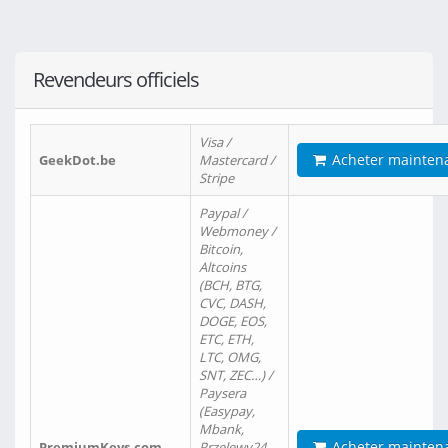
Revendeurs officiels
Visa /
Acheter mainten
GeekDot.be
Mastercard /
Stripe
Paypal /
Webmoney /
Bitcoin,
Altcoins
(BCH, BTG,
CVC, DASH,
DOGE, EOS,
ETC, ETH,
LTC, OMG,
SNT, ZEC…) /
Paysera
(Easypay,
Mbank,
Acheter mainten
PremiumKeys.com
Przelewy24,