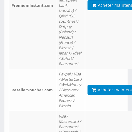
(european
Acheter mainten
PremiumInstant.com
bank
transfer) /
QIWI (CIS
countries) /
Dotpay
(Poland) /
Neosurf
(France) /
Bitcash (
Japan) / Ideal
/ Sofort/
Bancontact
Paypal / Visa
/ MasterCard
/ WebMoney
Acheter mainten
ResellerVoucher.com
/ Discover /
American
Express /
Bitcoin
Visa /
Mastercard /
Bancontact