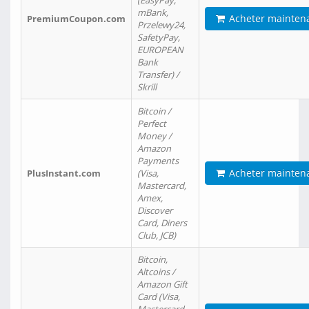
(EasyPay,
mBank,
Acheter mainten
PremiumCoupon.com
Przelewy24,
SafetyPay,
EUROPEAN
Bank
Transfer) /
Skrill
Bitcoin /
Perfect
Money /
Amazon
Payments
Acheter mainten
PlusInstant.com
(Visa,
Mastercard,
Amex,
Discover
Card, Diners
Club, JCB)
Bitcoin,
Altcoins /
Amazon Gift
Card (Visa,