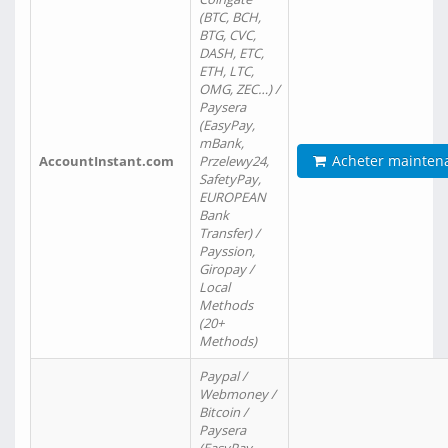
(BTC, BCH,
BTG, CVC,
DASH, ETC,
ETH, LTC,
OMG, ZEC…) /
Paysera
(EasyPay,
mBank,
Acheter mainten
AccountInstant.com
Przelewy24,
SafetyPay,
EUROPEAN
Bank
Transfer) /
Payssion,
Giropay /
Local
Methods
(20+
Methods)
Paypal /
Webmoney /
Bitcoin /
Paysera