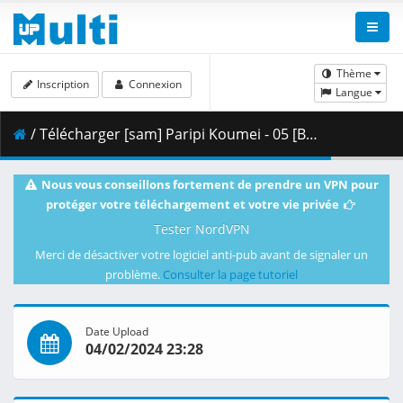
Thème
Inscription
Connexion
Langue
/ Télécharger [sam] Paripi Koumei - 05 [BD 1080p FLAC] [49CE9F4F].mkv.003 ( 458.55 MB )
Nous vous conseillons fortement de prendre un VPN pour
protéger votre téléchargement et votre vie privée
Tester NordVPN
Merci de désactiver votre logiciel anti-pub avant de signaler un
problème.
Consulter la page tutoriel
Date Upload
04/02/2024 23:28