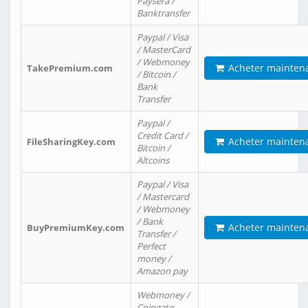
Paysera /
Banktransfer
Paypal / Visa
/ MasterCard
/ Webmoney
Acheter mainten
TakePremium.com
/ Bitcoin /
Bank
Transfer
Paypal /
Credit Card /
Acheter mainten
FileSharingKey.com
Bitcoin /
Altcoins
Paypal / Visa
/ Mastercard
/ Webmoney
/ Bank
Acheter mainten
BuyPremiumKey.com
Transfer /
Perfect
money /
Amazon pay
Webmoney /
Coingate