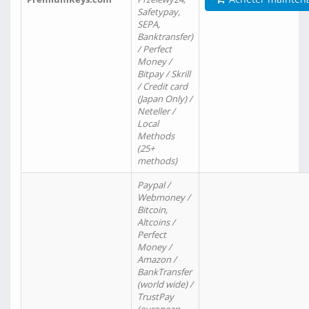
Safetypay,
SEPA,
Banktransfer)
/ Perfect
Money /
Bitpay / Skrill
/ Credit card
(Japan Only) /
Neteller /
Local
Methods
(25+
methods)
Paypal /
Webmoney /
Bitcoin,
Altcoins /
Perfect
Money /
Amazon /
BankTransfer
(world wide) /
TrustPay