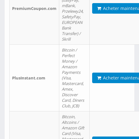
(EasyPay,
mBank,
Acheter mainten
PremiumCoupon.com
Przelewy24,
SafetyPay,
EUROPEAN
Bank
Transfer) /
Skrill
Bitcoin /
Perfect
Money /
Amazon
Payments
Acheter mainten
PlusInstant.com
(Visa,
Mastercard,
Amex,
Discover
Card, Diners
Club, JCB)
Bitcoin,
Altcoins /
Amazon Gift
Card (Visa,