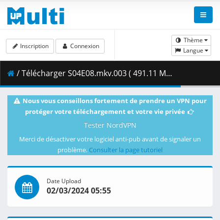
Thème
Inscription
Connexion
Langue
/ Télécharger S04E08.mkv.003 ( 491.11 MB )
Nous vous conseillons fortement de prendre un VPN pour
protéger votre téléchargement et votre vie privée
Tester NordVPN
Merci de désactiver votre logiciel anti-pub avant de signaler un
problème.
Consulter la page tutoriel
Date Upload
02/03/2024 05:55