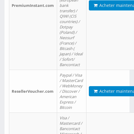
(european
Acheter mainten
PremiumInstant.com
bank
transfer) /
QIWI (CIS
countries) /
Dotpay
(Poland) /
Neosurf
(France) /
Bitcash (
Japan) / Ideal
/ Sofort/
Bancontact
Paypal / Visa
/ MasterCard
/ WebMoney
Acheter mainten
ResellerVoucher.com
/ Discover /
American
Express /
Bitcoin
Visa /
Mastercard /
Bancontact