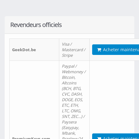
Revendeurs officiels
Visa /
Acheter mainten
GeekDot.be
Mastercard /
Stripe
Paypal /
Webmoney /
Bitcoin,
Altcoins
(BCH, BTG,
CVC, DASH,
DOGE, EOS,
ETC, ETH,
LTC, OMG,
SNT, ZEC…) /
Paysera
(Easypay,
Mbank,
Acheter mainten
PremiumKeys.com
Przelewy24,