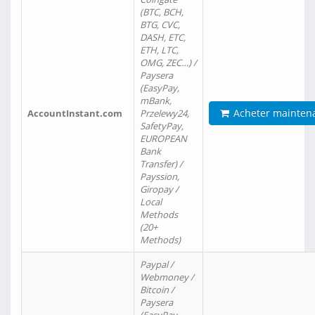
(BTC, BCH,
BTG, CVC,
DASH, ETC,
ETH, LTC,
OMG, ZEC…) /
Paysera
(EasyPay,
mBank,
Acheter mainten
AccountInstant.com
Przelewy24,
SafetyPay,
EUROPEAN
Bank
Transfer) /
Payssion,
Giropay /
Local
Methods
(20+
Methods)
Paypal /
Webmoney /
Bitcoin /
Paysera