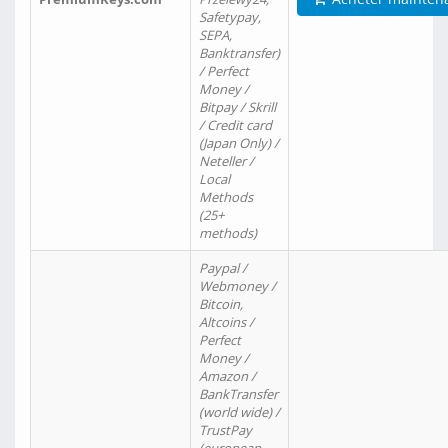
Safetypay,
SEPA,
Banktransfer)
/ Perfect
Money /
Bitpay / Skrill
/ Credit card
(Japan Only) /
Neteller /
Local
Methods
(25+
methods)
Paypal /
Webmoney /
Bitcoin,
Altcoins /
Perfect
Money /
Amazon /
BankTransfer
(world wide) /
TrustPay