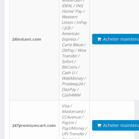
Mistercash /
iDEAL / ING
Home' Pay /
Western
Union / InPay
/ JCB /
American
Acheter mainten
24instant.com
Express /
Carte Bleue /
OKPay / Wire
Transfer /
Sofort /
BitCoins /
Cash U /
WebMoney /
Przelewy24 /
DaoPay /
Cash4WM
Visa /
Mastercard /
CCAvenue /
Paytm /
Acheter mainten
247premiumcart.com
PayUMoney /
UPi Transfer /