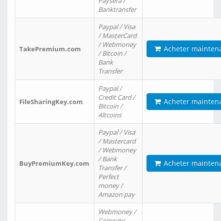
Paysera /
Banktransfer
Paypal / Visa
/ MasterCard
/ Webmoney
Acheter mainten
TakePremium.com
/ Bitcoin /
Bank
Transfer
Paypal /
Credit Card /
Acheter mainten
FileSharingKey.com
Bitcoin /
Altcoins
Paypal / Visa
/ Mastercard
/ Webmoney
/ Bank
Acheter mainten
BuyPremiumKey.com
Transfer /
Perfect
money /
Amazon pay
Webmoney /
Coingate