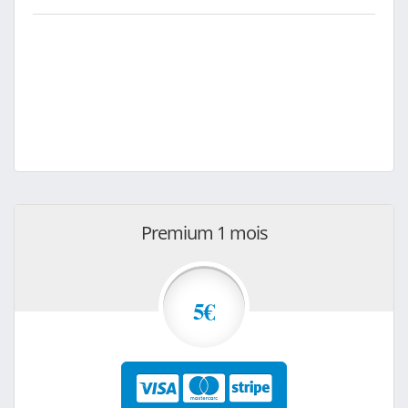
Premium 1 mois
5€