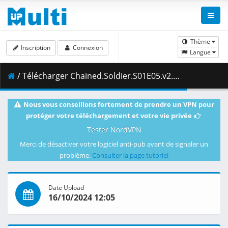
Thème
Inscription
Connexion
Langue
/ Télécharger Chained.Soldier.S01E05.v2.BD.1080p.x264.FLAC.EAC3.Dual.Audio-Freehold.mkv.001 ( 478.30 MB )
Nous vous conseillons fortement de prendre un VPN pour
protéger votre téléchargement et votre vie privée
Tester NordVPN
Merci de désactiver votre logiciel anti-pub avant de signaler un
problème.
Consulter la page tutoriel
Date Upload
16/10/2024 12:05