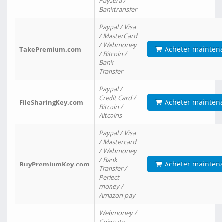
Paysera /
Banktransfer
Paypal / Visa
/ MasterCard
/ Webmoney
Acheter mainten
TakePremium.com
/ Bitcoin /
Bank
Transfer
Paypal /
Credit Card /
Acheter mainten
FileSharingKey.com
Bitcoin /
Altcoins
Paypal / Visa
/ Mastercard
/ Webmoney
/ Bank
Acheter mainten
BuyPremiumKey.com
Transfer /
Perfect
money /
Amazon pay
Webmoney /
Coingate