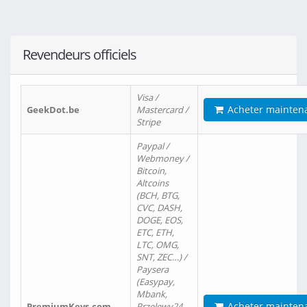
Revendeurs officiels
Visa /
Acheter mainten
GeekDot.be
Mastercard /
Stripe
Paypal /
Webmoney /
Bitcoin,
Altcoins
(BCH, BTG,
CVC, DASH,
DOGE, EOS,
ETC, ETH,
LTC, OMG,
SNT, ZEC…) /
Paysera
(Easypay,
Mbank,
Acheter mainten
PremiumKeys.com
Przelewy24,