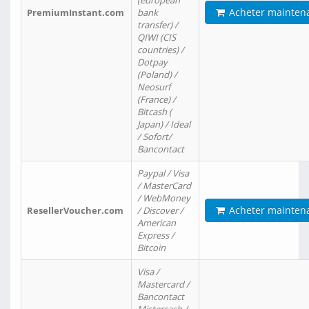
(european
Acheter mainten
PremiumInstant.com
bank
transfer) /
QIWI (CIS
countries) /
Dotpay
(Poland) /
Neosurf
(France) /
Bitcash (
Japan) / Ideal
/ Sofort/
Bancontact
Paypal / Visa
/ MasterCard
/ WebMoney
Acheter mainten
ResellerVoucher.com
/ Discover /
American
Express /
Bitcoin
Visa /
Mastercard /
Bancontact