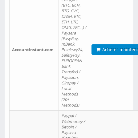
(BTC, BCH,
BTG, CVC,
DASH, ETC,
ETH, LTC,
OMG, ZEC…) /
Paysera
(EasyPay,
mBank,
Acheter mainten
AccountInstant.com
Przelewy24,
SafetyPay,
EUROPEAN
Bank
Transfer) /
Payssion,
Giropay /
Local
Methods
(20+
Methods)
Paypal /
Webmoney /
Bitcoin /
Paysera