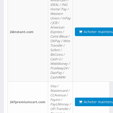
Mistercash /
iDEAL / ING
Home' Pay /
Western
Union / InPay
/ JCB /
American
Acheter mainten
24instant.com
Express /
Carte Bleue /
OKPay / Wire
Transfer /
Sofort /
BitCoins /
Cash U /
WebMoney /
Przelewy24 /
DaoPay /
Cash4WM
Visa /
Mastercard /
CCAvenue /
Paytm /
Acheter mainten
247premiumcart.com
PayUMoney /
UPi Transfer /