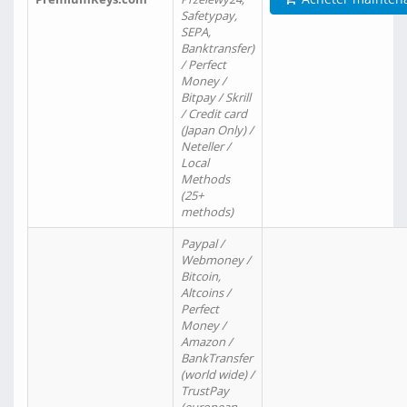
Safetypay,
SEPA,
Banktransfer)
/ Perfect
Money /
Bitpay / Skrill
/ Credit card
(Japan Only) /
Neteller /
Local
Methods
(25+
methods)
Paypal /
Webmoney /
Bitcoin,
Altcoins /
Perfect
Money /
Amazon /
BankTransfer
(world wide) /
TrustPay