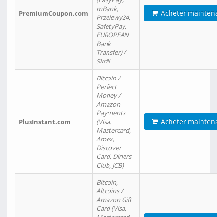
(EasyPay,
mBank,
Acheter mainten
PremiumCoupon.com
Przelewy24,
SafetyPay,
EUROPEAN
Bank
Transfer) /
Skrill
Bitcoin /
Perfect
Money /
Amazon
Payments
Acheter mainten
PlusInstant.com
(Visa,
Mastercard,
Amex,
Discover
Card, Diners
Club, JCB)
Bitcoin,
Altcoins /
Amazon Gift
Card (Visa,