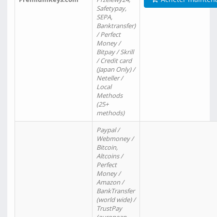
Safetypay,
SEPA,
Banktransfer)
/ Perfect
Money /
Bitpay / Skrill
/ Credit card
(Japan Only) /
Neteller /
Local
Methods
(25+
methods)
Paypal /
Webmoney /
Bitcoin,
Altcoins /
Perfect
Money /
Amazon /
BankTransfer
(world wide) /
TrustPay