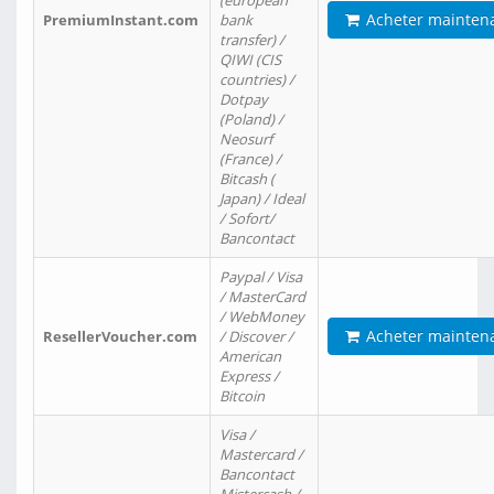
(european
Acheter mainten
PremiumInstant.com
bank
transfer) /
QIWI (CIS
countries) /
Dotpay
(Poland) /
Neosurf
(France) /
Bitcash (
Japan) / Ideal
/ Sofort/
Bancontact
Paypal / Visa
/ MasterCard
/ WebMoney
Acheter mainten
ResellerVoucher.com
/ Discover /
American
Express /
Bitcoin
Visa /
Mastercard /
Bancontact