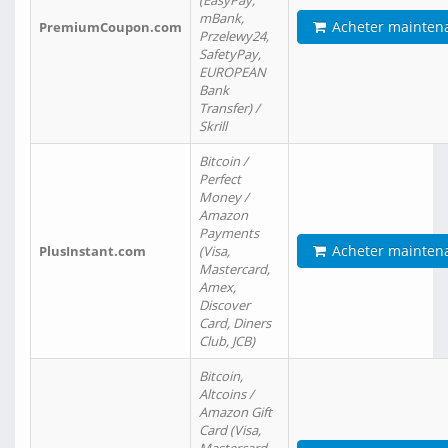
(EasyPay,
mBank,
Acheter mainten
PremiumCoupon.com
Przelewy24,
SafetyPay,
EUROPEAN
Bank
Transfer) /
Skrill
Bitcoin /
Perfect
Money /
Amazon
Payments
Acheter mainten
PlusInstant.com
(Visa,
Mastercard,
Amex,
Discover
Card, Diners
Club, JCB)
Bitcoin,
Altcoins /
Amazon Gift
Card (Visa,