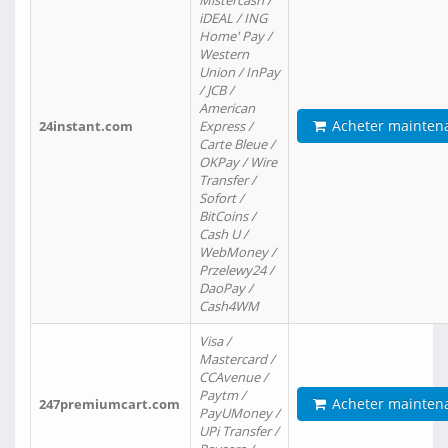
Mistercash /
iDEAL / ING
Home' Pay /
Western
Union / InPay
/ JCB /
American
Acheter mainten
24instant.com
Express /
Carte Bleue /
OKPay / Wire
Transfer /
Sofort /
BitCoins /
Cash U /
WebMoney /
Przelewy24 /
DaoPay /
Cash4WM
Visa /
Mastercard /
CCAvenue /
Paytm /
Acheter mainten
247premiumcart.com
PayUMoney /
UPi Transfer /