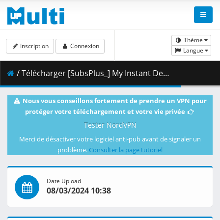
Thème
Inscription
Connexion
Langue
/ Télécharger [SubsPlus_] My Instant Death Ability is Overpowered - S01E10 (WEB 1080p AMZN) [988E0151].mkv.001 ( 429.97 MB )
Nous vous conseillons fortement de prendre un VPN pour
protéger votre téléchargement et votre vie privée
Tester NordVPN
Merci de désactiver votre logiciel anti-pub avant de signaler un
problème.
Consulter la page tutoriel
Date Upload
08/03/2024 10:38