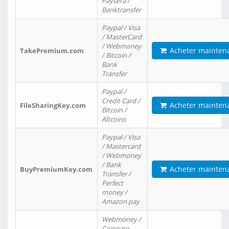
Paysera /
Banktransfer
Paypal / Visa
/ MasterCard
/ Webmoney
Acheter mainten
TakePremium.com
/ Bitcoin /
Bank
Transfer
Paypal /
Credit Card /
Acheter mainten
FileSharingKey.com
Bitcoin /
Altcoins
Paypal / Visa
/ Mastercard
/ Webmoney
/ Bank
Acheter mainten
BuyPremiumKey.com
Transfer /
Perfect
money /
Amazon pay
Webmoney /
Coingate