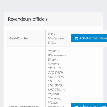
Revendeurs officiels
Visa /
Acheter mainten
GeekDot.be
Mastercard /
Stripe
Paypal /
Webmoney /
Bitcoin,
Altcoins
(BCH, BTG,
CVC, DASH,
DOGE, EOS,
ETC, ETH,
LTC, OMG,
SNT, ZEC…) /
Paysera
(Easypay,
Mbank,
Acheter mainten
PremiumKeys.com
Przelewy24,