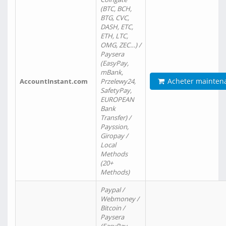
(BTC, BCH,
BTG, CVC,
DASH, ETC,
ETH, LTC,
OMG, ZEC…) /
Paysera
(EasyPay,
mBank,
Acheter mainten
AccountInstant.com
Przelewy24,
SafetyPay,
EUROPEAN
Bank
Transfer) /
Payssion,
Giropay /
Local
Methods
(20+
Methods)
Paypal /
Webmoney /
Bitcoin /
Paysera