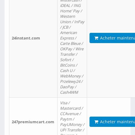
Mistercash /
iDEAL / ING
Home' Pay /
Western
Union / InPay
/ JCB /
American
Acheter mainten
24instant.com
Express /
Carte Bleue /
OKPay / Wire
Transfer /
Sofort /
BitCoins /
Cash U /
WebMoney /
Przelewy24 /
DaoPay /
Cash4WM
Visa /
Mastercard /
CCAvenue /
Paytm /
Acheter mainten
247premiumcart.com
PayUMoney /
UPi Transfer /