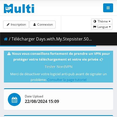
Thème
Inscription
Connexion
Langue
/ Télécharger Days.with.My.Stepsister.S01E08.A.Response.and.Hot.Milk.1080p.CR.WEB-DL.JPN.AAC2.0.H.264.MSubs-ToonsHub.mkv.003 ( 463.38 MB )
Nous vous conseillons fortement de prendre un VPN pour
protéger votre téléchargement et votre vie privée
Tester NordVPN
Merci de désactiver votre logiciel anti-pub avant de signaler un
problème.
Consulter la page tutoriel
Date Upload
22/08/2024 15:09