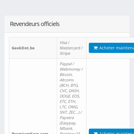
Revendeurs officiels
Visa /
Acheter mainten
GeekDot.be
Mastercard /
Stripe
Paypal /
Webmoney /
Bitcoin,
Altcoins
(BCH, BTG,
CVC, DASH,
DOGE, EOS,
ETC, ETH,
LTC, OMG,
SNT, ZEC…) /
Paysera
(Easypay,
Mbank,
Acheter mainten
PremiumKeys.com
Przelewy24,