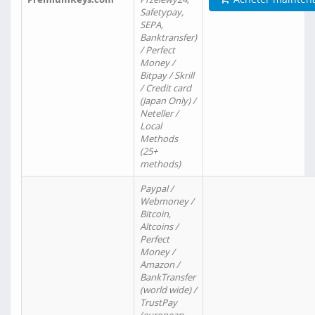
Safetypay,
SEPA,
Banktransfer)
/ Perfect
Money /
Bitpay / Skrill
/ Credit card
(Japan Only) /
Neteller /
Local
Methods
(25+
methods)
Paypal /
Webmoney /
Bitcoin,
Altcoins /
Perfect
Money /
Amazon /
BankTransfer
(world wide) /
TrustPay