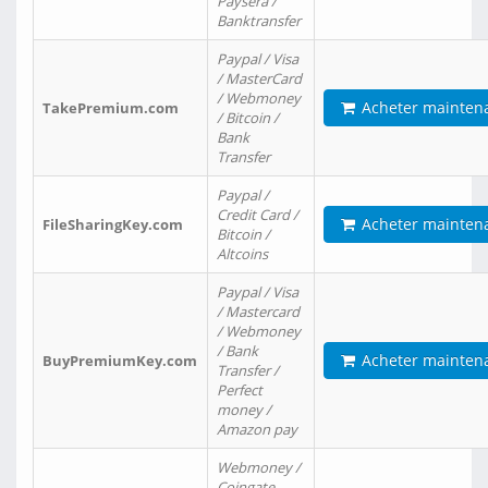
Paysera /
Banktransfer
Paypal / Visa
/ MasterCard
/ Webmoney
Acheter mainten
TakePremium.com
/ Bitcoin /
Bank
Transfer
Paypal /
Credit Card /
Acheter mainten
FileSharingKey.com
Bitcoin /
Altcoins
Paypal / Visa
/ Mastercard
/ Webmoney
/ Bank
Acheter mainten
BuyPremiumKey.com
Transfer /
Perfect
money /
Amazon pay
Webmoney /
Coingate