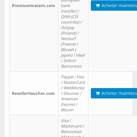
(european
Acheter mainten
PremiumInstant.com
bank
transfer) /
QIWI (CIS
countries) /
Dotpay
(Poland) /
Neosurf
(France) /
Bitcash (
Japan) / Ideal
/ Sofort/
Bancontact
Paypal / Visa
/ MasterCard
/ WebMoney
Acheter mainten
ResellerVoucher.com
/ Discover /
American
Express /
Bitcoin
Visa /
Mastercard /
Bancontact