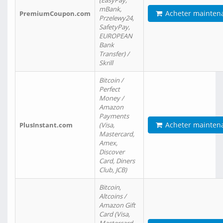
(EasyPay,
mBank,
Acheter mainten
PremiumCoupon.com
Przelewy24,
SafetyPay,
EUROPEAN
Bank
Transfer) /
Skrill
Bitcoin /
Perfect
Money /
Amazon
Payments
Acheter mainten
PlusInstant.com
(Visa,
Mastercard,
Amex,
Discover
Card, Diners
Club, JCB)
Bitcoin,
Altcoins /
Amazon Gift
Card (Visa,